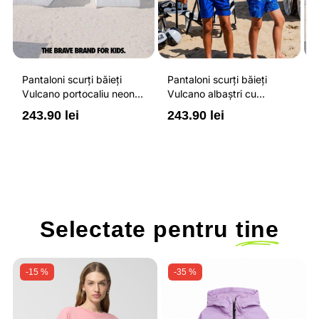
Pantaloni scurți băieți
Pantaloni scurți băieți
P
Vulcano portocaliu neon
Vulcano albaștri cu
V
cu buzunare cu fermoar,
buzunare cu fermoar,
b
243.90 lei
243.90 lei
2
impermeabili și talie
impermeabili și talie
i
ajustabilă
ajustabilă
a
Selectate pentru
tine
-15 %
-35 %