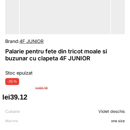
Brand:
4F JUNIOR
Palarie pentru fete din tricot moale si
buzunar cu clapeta 4F JUNIOR
Stoc epuizat
-35 %
lei
60.18
lei
39.12
Prețul
Prețul
inițial
curent
Culoare
Violet deschis
Marime
one size
a
este: