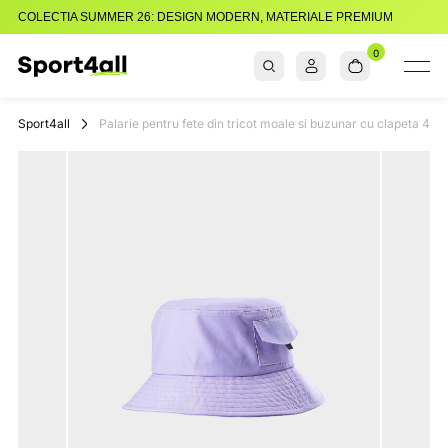
COLECTIA SUMMER 26: DESIGN MODERN, MATERIALE PREMIUM
0
Sport4all
Impartaseste
Pasiunea Pentru
Sport4all
Palarie pentru fete din tricot moale si buzunar cu clapeta 4F
Sport