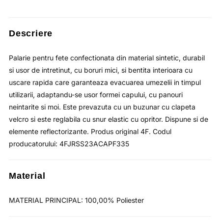
fost:
lei39.12.
lei60.18.
Descriere
Palarie pentru fete confectionata din material sintetic, durabil
si usor de intretinut, cu boruri mici, si bentita interioara cu
uscare rapida care garanteaza evacuarea umezelii in timpul
utilizarii, adaptandu-se usor formei capului, cu panouri
neintarite si moi. Este prevazuta cu un buzunar cu clapeta
velcro si este reglabila cu snur elastic cu opritor. Dispune si de
elemente reflectorizante. Produs original 4F. Codul
producatorului: 4FJRSS23ACAPF335
Material
MATERIAL PRINCIPAL: 100,00% Poliester