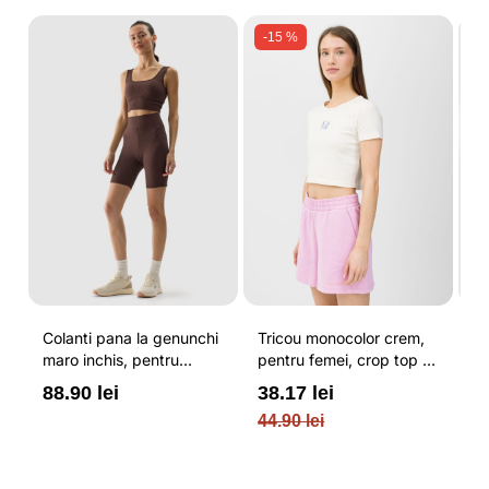
-15 %
Colanti pana la genunchi
Tricou monocolor crem,
Pa
maro inchis, pentru
pentru femei, crop top si
b
femei, cu striatii si
croiala slim 4F
pe
88.90 lei
38.17 lei
3
cusaturi plate 4F
O
44.90 lei
PL
re