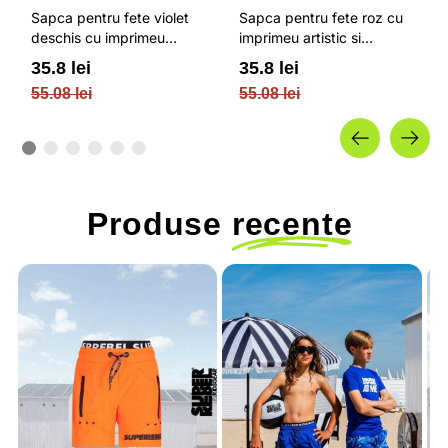
Sapca pentru fete violet
Sapca pentru fete roz cu
deschis cu imprimeu
imprimeu artistic si
artistic si inscriptie brodata
inscriptie brodata 4F
35.8 lei
35.8 lei
4F JUNIOR
JUNIOR
55.08 lei
55.08 lei
Produse
recente