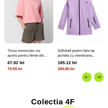
Tricou monocolor roz
Softshell pentru fete tip
aprins pentru femei din
jacheta cu membrana
bumbac si cu croiala boxy
impermeabila NEODRY 5
67.92 lei
185.12 lei
OUTHORN
000 si permis de schi roz /
79.90 lei
284.80 lei
4F JUNIOR
Colectia
4F