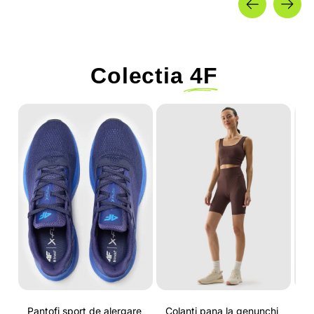
Colectia
4F
-
Pantofi sport de alergare
Colanti pana la genunchi
Tr