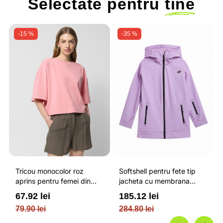
Selectate pentru
tine
-15 %
-35 %
Tricou monocolor roz
Softshell pentru fete tip
aprins pentru femei din
jacheta cu membrana
bumbac si cu croiala boxy
impermeabila NEODRY 5
67.92 lei
185.12 lei
OUTHORN
000 si permis de schi roz /
79.90 lei
284.80 lei
4F JUNIOR