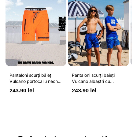
Pantaloni scurți băieți
Pantaloni scurți băieți
P
Vulcano portocaliu neon
Vulcano albaștri cu
V
cu buzunare cu fermoar,
buzunare cu fermoar,
b
243.90 lei
243.90 lei
2
impermeabili și talie
impermeabili și talie
i
ajustabilă
ajustabilă
a