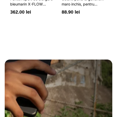
bleumarin X-FLOW
maro inchis, pentru
pe
pentru barbati cu brant
femei, cu striatii si
cr
362.00 lei
88.90 lei
3
ORTHOLITE® HYBRID
cusaturi plate 4F
44
PLUS si elemente
reflectorizante 4F