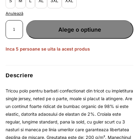
S
M
L
XL
3XL
XXL
Anulează
Cantitate
Tricou
Alege o optiune
polo
denim
pentru
barbati
cu
guler
Inca 5 persoane se uita la acest produs
si
croiala
regular
4F
Descriere
Tricou polo pentru barbati confectionat din tricot cu impletitura
single jersey, neted pe o parte, moale si placut la atingere. Are
un continut foarte ridicat de bumbac organic de 98% si este
elastic, datorita adaosului de elastan de 2%. Croiala este
regular, lungime standard, pana la sold, cu guler scurt cu 3
nasturi si maneca pe linia umerilor care garanteaza libertatea
deplina de miscare. Greutatea este de: 200 g/m². Manechinul