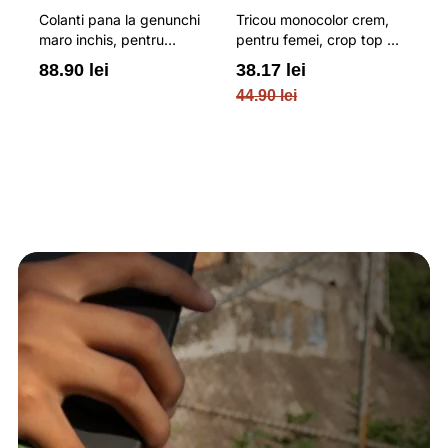
Colanti pana la genunchi
Tricou monocolor crem,
Pa
u
maro inchis, pentru
pentru femei, crop top si
b
femei, cu striatii si
croiala slim 4F
pe
88.90 lei
38.17 lei
3
N
cusaturi plate 4F
O
44.90 lei
PL
re