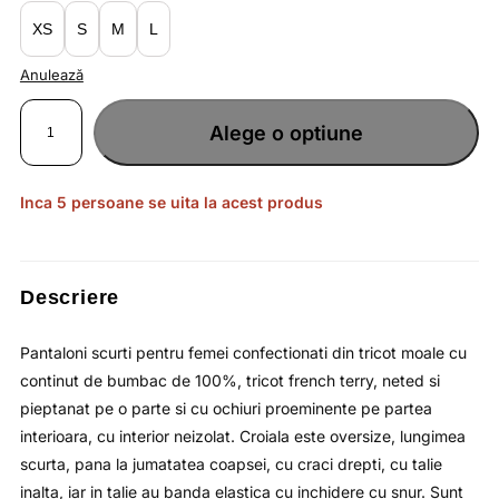
XS
S
M
L
Anulează
Cantitate
Pantaloni
Alege o optiune
scurti
negru
profund
pentru
femei
cu
Inca 5 persoane se uita la acest produs
croiala
oversize
si
reglare
cu
snur
in
Descriere
talie
OUTHORN
Pantaloni scurti pentru femei confectionati din tricot moale cu
continut de bumbac de 100%, tricot french terry, neted si
pieptanat pe o parte si cu ochiuri proeminente pe partea
interioara, cu interior neizolat. Croiala este oversize, lungimea
scurta, pana la jumatatea coapsei, cu craci drepti, cu talie
inalta, iar in talie au banda elastica cu inchidere cu snur. Sunt