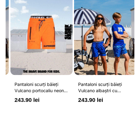
Pantaloni scurți băieți
Pantaloni scurți băieți
P
Vulcano portocaliu neon
Vulcano albaștri cu
V
cu buzunare cu fermoar,
buzunare cu fermoar,
b
243.90 lei
243.90 lei
2
impermeabili și talie
impermeabili și talie
i
ajustabilă
ajustabilă
a