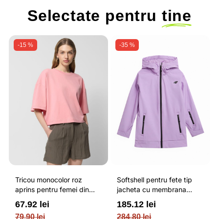
Selectate pentru
tine
-15 %
-35 %
Tricou monocolor roz
Softshell pentru fete tip
aprins pentru femei din
jacheta cu membrana
bumbac si cu croiala boxy
impermeabila NEODRY 5
67.92 lei
185.12 lei
OUTHORN
000 si permis de schi roz /
79.90 lei
284.80 lei
4F JUNIOR