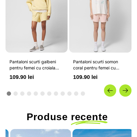
Pantaloni scurti galbeni
Pantaloni scurti somon
pentru femei cu croiala
coral pentru femei cu
oversize si reglare cu snur
croiala regular si talie inalta
109.90 lei
109.90 lei
in talie OUTHORN
OUTHORN
Produse
recente