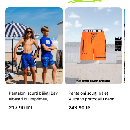
Pantaloni scurți băieți
Pantaloni scurți băieți
P
Vulcano portocaliu neon
Vulcano albaștri cu
V
cu buzunare cu fermoar,
buzunare cu fermoar,
b
243.90 lei
243.90 lei
2
impermeabili și talie
impermeabili și talie
i
ajustabilă
ajustabilă
a