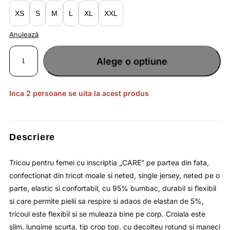
lei44.90.
XS
S
M
L
XL
XXL
Anulează
Cantitate
Tricou
Alege o optiune
monocolor
crem,
pentru
femei,
crop
top
Inca 2 persoane se uita la acest produs
si
croiala
slim
4F
Descriere
Tricou pentru femei cu inscriptia „CARE” pe partea din fata,
confectionat din tricot moale si neted, single jersey, neted pe o
parte, elastic si confortabil, cu 95% bumbac, durabil si flexibil
si care permite pielii sa respire si adaos de elastan de 5%,
tricoul este flexibil si se muleaza bine pe corp. Croiala este
slim, lungime scurta, tip crop top, cu decolteu rotund si maneci