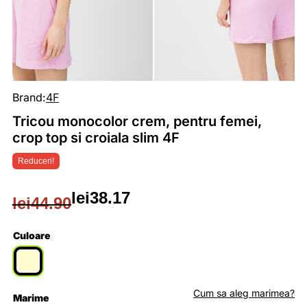
Brand:
4F
Tricou monocolor crem, pentru femei,
crop top si croiala slim 4F
Reduceri!
lei
38.17
lei
44.90
Prețul
Prețul
inițial
curent
Culoare
a
este:
fost:
lei38.17.
Cum sa aleg marimea?
Marime