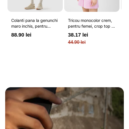
Colanti pana la genunchi
Tricou monocolor crem,
Pa
maro inchis, pentru
pentru femei, crop top si
b
femei, cu striatii si
croiala slim 4F
pe
88.90 lei
38.17 lei
3
cusaturi plate 4F
O
44.90 lei
PL
re