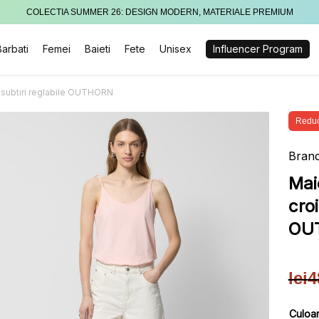
COLECTIA SUMMER 26: DESIGN MODERN, MATERIALE PREMIUM
Barbati
Femei
Baieti
Fete
Unisex
Influencer Program
e subtiri reglabile OUTHORN
Reduc
Brand
Mai
croi
OU
lei
4
Pre
Pre
iniț
cur
Culoa