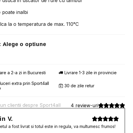
 usuca in uscator de rufe cu tambur
 poate inalbi
lca la o temperatura de max. 110°C
:
Alege o optiune
rare a 2-a zi in Bucuresti
Livrare 1-3 zile in provincie
uceri extra prin Sport4all
30 de zile retur
b
un clientii despre Sport4all
4 review-uri
in V.
etul a fost livrat si totul este in regula, va multumesc frumos!