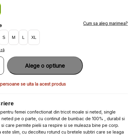
:
:
1.57.
8.90.
Cum sa aleg marimea?
e
S
M
L
XL
ază
ate
u
Alege o optiune
n
u
 persoane se uita la acest produs
a
riere
le
i
pentru femei confectionat din tricot moale si neted, single
ile
, neted pe o parte, cu continut de bumbac de 100% , durabil si
HORN
il si care permite pielii sa respire si se muleaza bine pe corp.
a este slim, cu decolteu rotund cu bretele subtiri care se leaga