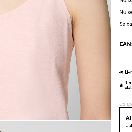
Nu se
Nu se
Se ca
EAN
Liv
Red
clu
Ce sp
Al
Col