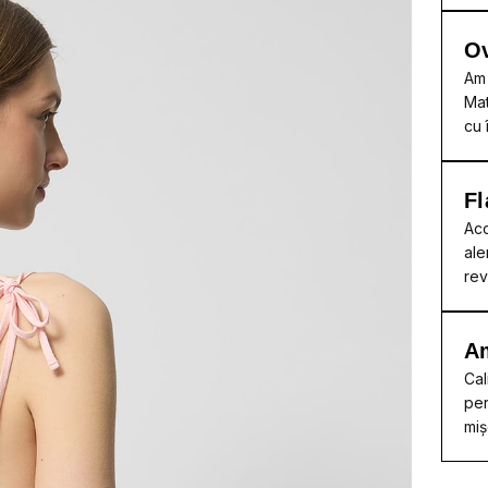
Ov
Am 
Mat
cu 
Fl
Acc
ale
rev
A
Cal
per
miș