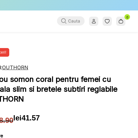
0
eri!
:
OUTHORN
ou somon coral pentru femei cu
ala slim si bretele subtiri reglabile
THORN
lei
41.57
8.90
țul
țul
ial
ent
re