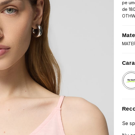
pe ume
de 180
OTHW
Mate
MATER
Cara
Reco
Se sp