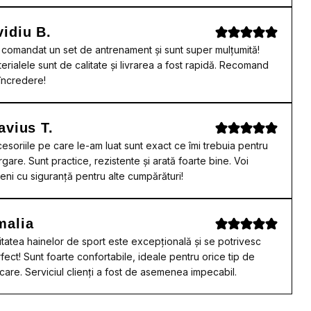
idiu B.
comandat un set de antrenament și sunt super mulțumită!
erialele sunt de calitate și livrarea a fost rapidă. Recomand
încredere!
avius T.
esoriile pe care le-am luat sunt exact ce îmi trebuia pentru
rgare. Sunt practice, rezistente și arată foarte bine. Voi
eni cu siguranță pentru alte cumpărături!
malia
itatea hainelor de sport este excepțională și se potrivesc
fect! Sunt foarte confortabile, ideale pentru orice tip de
care. Serviciul clienți a fost de asemenea impecabil.