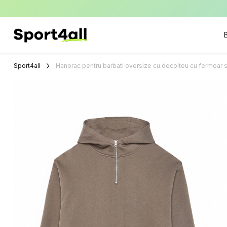
Sport4all
Impartaseste
Pasiunea Pentru
Sport4all
Hanorac pentru barbati oversize cu decolteu cu fermoar 
Sport