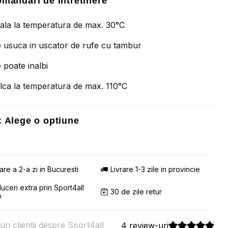
mandari de intretinere
ala la temperatura de max. 30°C
 usuca in uscator de rufe cu tambur
 poate inalbi
lca la temperatura de max. 110°C
:
Alege o optiune
rare a 2-a zi in Bucuresti
Livrare 1-3 zile in provincie
uceri extra prin Sport4all
30 de zile retur
b
un clientii despre Sport4all
4 review-uri