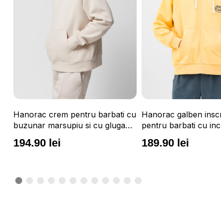
Hanorac crem pentru barbati cu
Hanorac galben inscr
buzunar marsupiu si cu gluga
pentru barbati cu in
integrata OUTHORN
fermoar si gluga inte
194.90 lei
189.90 lei