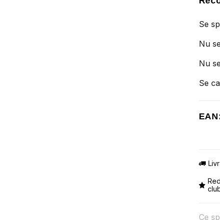
Reco
Se sp
Nu se
Nu se
Se ca
EAN
Liv
Red
clu
Ce sp