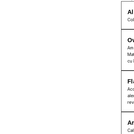
Al
Col
Ov
Am 
Mat
cu 
Fl
Acc
ale
rev
A
Cal