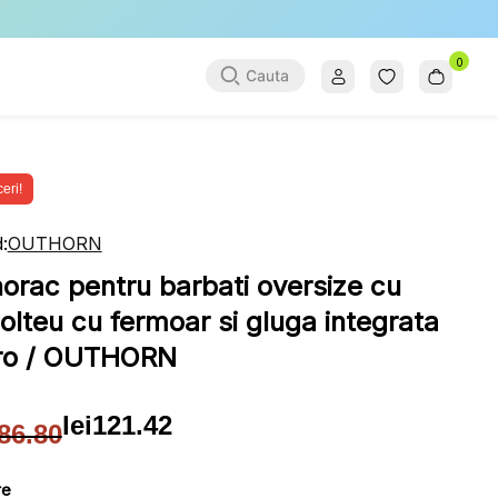
0
eri!
:
OUTHORN
orac pentru barbati oversize cu
olteu cu fermoar si gluga integrata
o / OUTHORN
lei
121.42
86.80
țul
țul
ial
ent
re