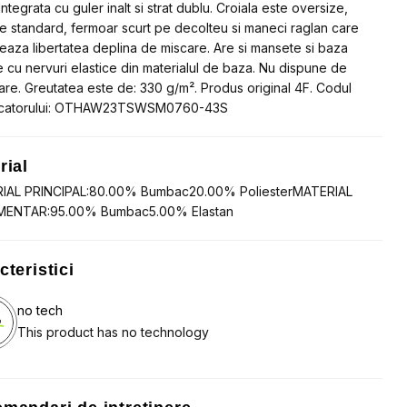
ntegrata cu guler inalt si strat dublu. Croiala este oversize,
e standard, fermoar scurt pe decolteu si maneci raglan care
eaza libertatea deplina de miscare. Are si mansete si baza
te cu nervuri elastice din materialul de baza. Nu dispune de
re. Greutatea este de: 330 g/m². Produs original 4F. Codul
catorului: OTHAW23TSWSM0760-43S
rial
IAL PRINCIPAL:80.00% Bumbac20.00% PoliesterMATERIAL
MENTAR:95.00% Bumbac5.00% Elastan
cteristici
no tech
This product has no technology