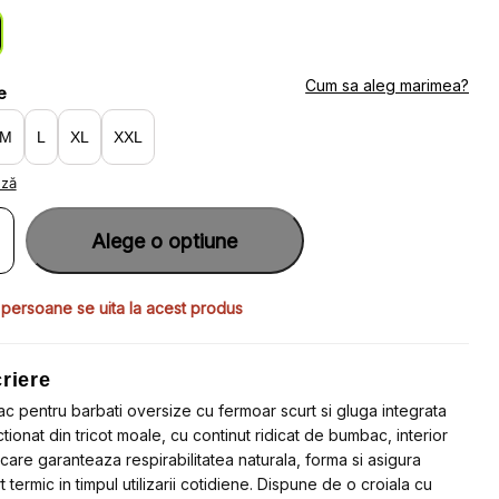
:
:
21.42.
86.80.
Cum sa aleg marimea?
e
M
L
XL
XXL
ază
ate
rac
Alege o optiune
u
ti
ize
 persoane se uita la acest produs
teu
ar
riere
ata
c pentru barbati oversize cu fermoar scurt si gluga integrata
tionat din tricot moale, cu continut ridicat de bumbac, interior
, care garanteaza respirabilitatea naturala, forma si asigura
HORN
 termic in timpul utilizarii cotidiene. Dispune de o croiala cu