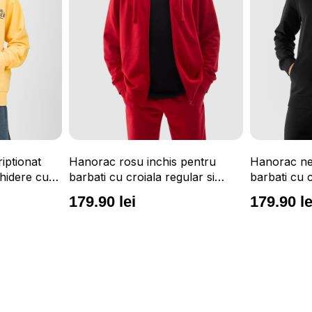
iptionat
Hanorac rosu inchis pentru
Hanorac ne
chidere cu
barbati cu croiala regular si
barbati cu c
grata 4F
gluga integrata 4F
gluga integ
179.90 lei
179.90 le