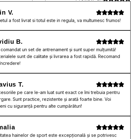
in V.
etul a fost livrat si totul este in regula, va multumesc frumos!
idiu B.
comandat un set de antrenament și sunt super mulțumită!
erialele sunt de calitate și livrarea a fost rapidă. Recomand
încredere!
avius T.
esoriile pe care le-am luat sunt exact ce îmi trebuia pentru
rgare. Sunt practice, rezistente și arată foarte bine. Voi
eni cu siguranță pentru alte cumpărături!
malia
itatea hainelor de sport este excepțională și se potrivesc