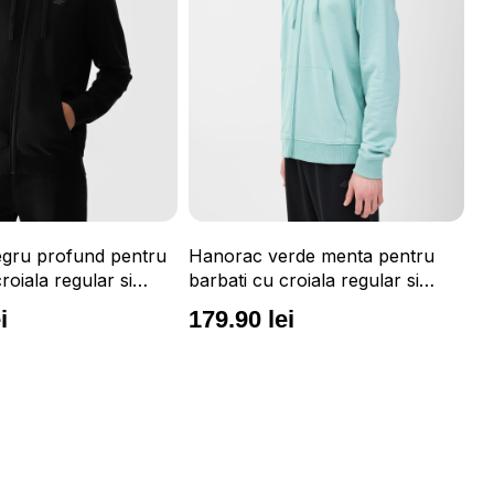
gru profund pentru
Hanorac verde menta pentru
Ha
roiala regular si
barbati cu croiala regular si
ba
rata 4F
gluga integrata 4F
gl
i
179.90 lei
1