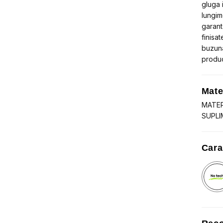
gluga i
lungim
garant
finisa
buzuna
produ
Mate
MATER
SUPLI
Cara