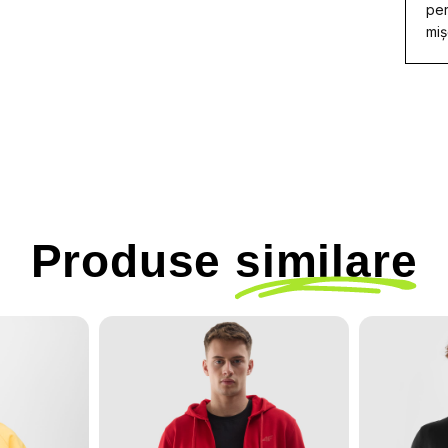
per
miș
Produse
similare