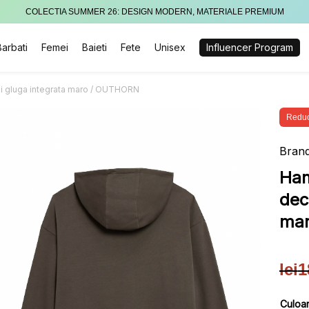
COLECTIA SUMMER 26: DESIGN MODERN, MATERIALE PREMIUM
Barbati
Femei
Baieti
Fete
Unisex
Influencer Program
si gluga integrata maro / OUTHORN
Reduc
Brand
Han
dec
mar
lei
1
Pre
Pre
iniț
cur
Culoa