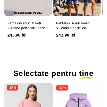
Pantaloni scurți băieți
Pantaloni scurți băieți
P
Vulcano portocaliu neon
Vulcano albaștri cu
V
cu buzunare cu fermoar,
buzunare cu fermoar,
b
243.90 lei
243.90 lei
2
impermeabili și talie
impermeabili și talie
i
ajustabilă
ajustabilă
a
Selectate pentru
tine
-15 %
-35 %