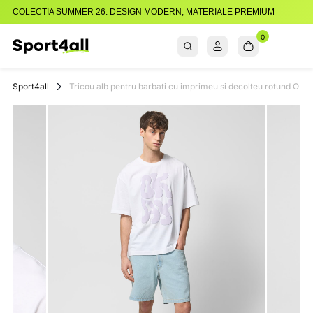
COLECTIA SUMMER 26: DESIGN MODERN, MATERIALE PREMIUM
0
Sport4all
Impartaseste
Pasiunea Pentru
Sport4all
Tricou alb pentru barbati cu imprimeu si decolteu rotund O
Sport