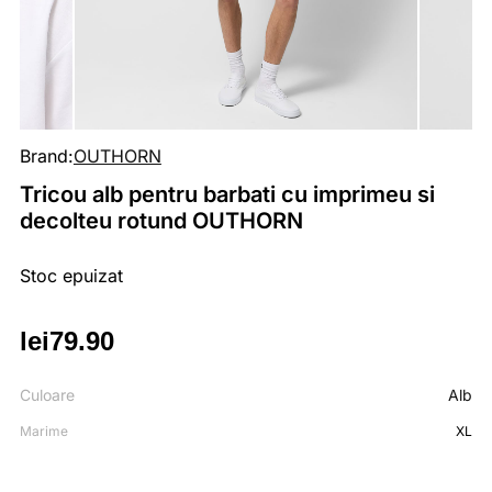
Brand:
OUTHORN
Tricou alb pentru barbati cu imprimeu si
decolteu rotund OUTHORN
Stoc epuizat
lei
79.90
Culoare
Alb
Marime
XL