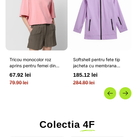
Tricou monocolor roz
Softshell pentru fete tip
aprins pentru femei din
jacheta cu membrana
bumbac si cu croiala boxy
impermeabila NEODRY 5
67.92 lei
185.12 lei
OUTHORN
000 si permis de schi roz /
79.90 lei
284.80 lei
4F JUNIOR
Colectia
4F