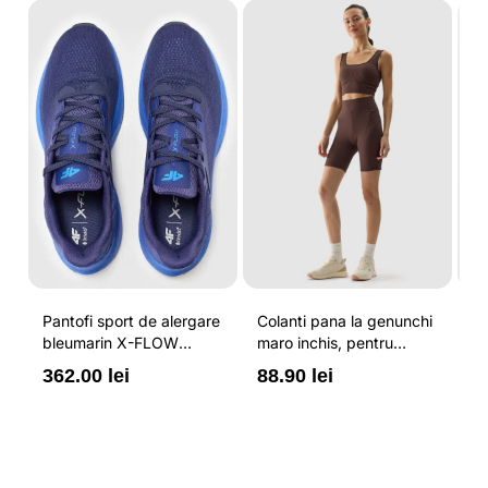
-
Pantofi sport de alergare
Colanti pana la genunchi
Tr
bleumarin X-FLOW
maro inchis, pentru
pe
pentru barbati cu brant
femei, cu striatii si
cr
362.00 lei
88.90 lei
3
ORTHOLITE® HYBRID
cusaturi plate 4F
44
PLUS si elemente
reflectorizante 4F