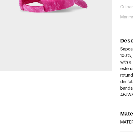
iniți
cure
Culoa
a
este
Marim
fost:
lei35
lei55
Desc
Sapca 
100%, 
with a
este u
rotund
din fa
banda 
4FJW
Mate
MATER