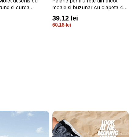
violet deschis cu
Palarie pentru fete din tricot
Pa
und si curea
moale si buzunar cu clapeta 4F
mo
4F JUNIOR
JUNIOR
J
39.12 lei
3
60.18 lei
60