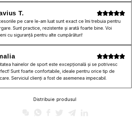
avius T.
esoriile pe care le-am luat sunt exact ce îmi trebuia pentru
rgare. Sunt practice, rezistente și arată foarte bine. Voi
eni cu siguranță pentru alte cumpărături!
malia
itatea hainelor de sport este excepțională și se potrivesc
fect! Sunt foarte confortabile, ideale pentru orice tip de
care. Serviciul clienți a fost de asemenea impecabil.
Distribuie produsul