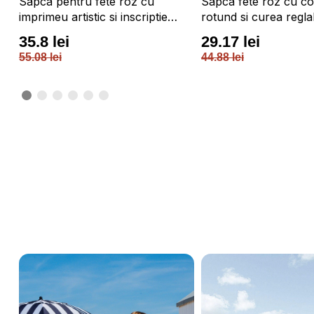
Sapca pentru fete roz cu
Sapca fete roz cu c
4F
imprimeu artistic si inscriptie
rotund si curea regla
brodata 4F JUNIOR
JUNIOR
35.8 lei
29.17 lei
55.08 lei
44.88 lei