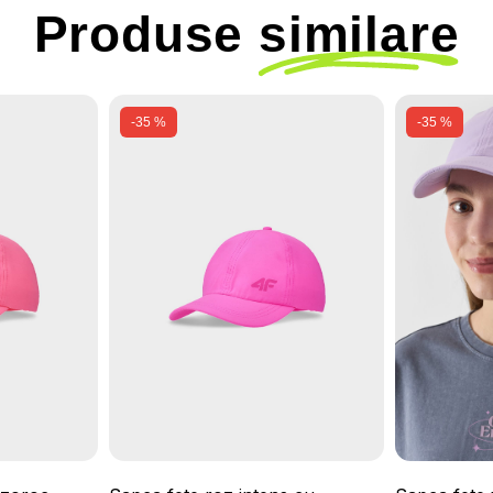
Produse
similare
-35 %
-35 %