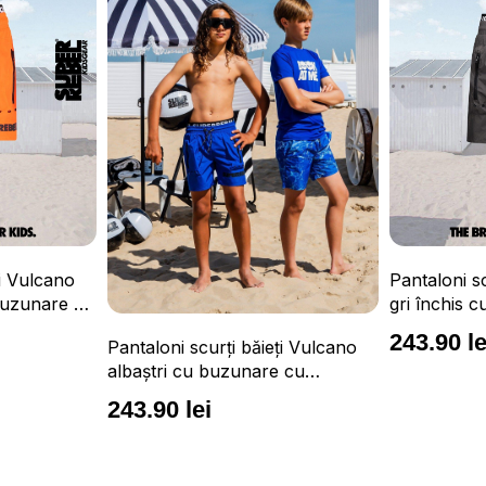
Tricou Surfe
Pantaloni scurți băieți Vulcano
confortabil 
gri închis cu buzunare cu
UPF 50+
fermoar, impermeabili și talie
163.90 le
243.90 lei
ți Vulcano
ajustabilă
 cu
și talie