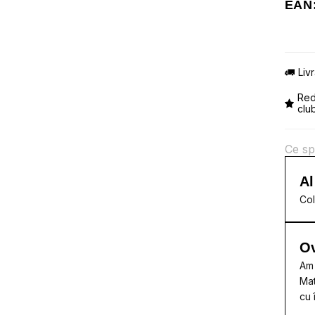
EAN:
Liv
Red
clu
Ce sp
Al
Col
Ov
Am 
Mat
cu 