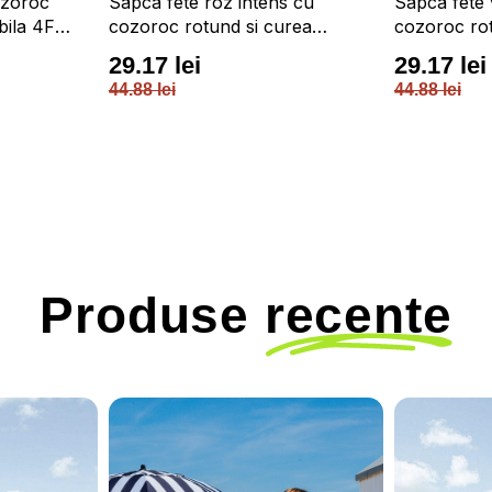
ozoroc
Sapca fete roz intens cu
Sapca fete 
bila 4F
cozoroc rotund si curea
cozoroc rot
reglabila 4F JUNIOR
reglabila 
29.17 lei
29.17 lei
44.88 lei
44.88 lei
Produse
recente