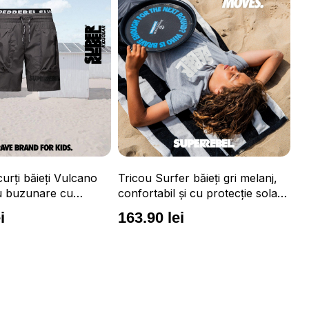
r băieți gri melanj,
Tr
și cu protecție solară
mă
pr
i
1
Tricou Surfer băieți portocaliu
neon, confortabil și cu protecție
solară UPF 50+
163.90 lei