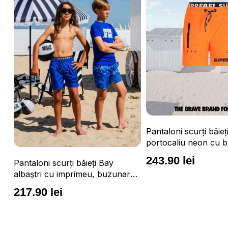
Pantaloni scurți băieți Vulcano
portocaliu neon cu buzunare cu
fermoar, impermeabili și talie
243.90 lei
Pantaloni scurți băie
ajustabilă
e,
albaștri cu buzunare
fermoar, impermeabili 
243.90 lei
ajustabilă