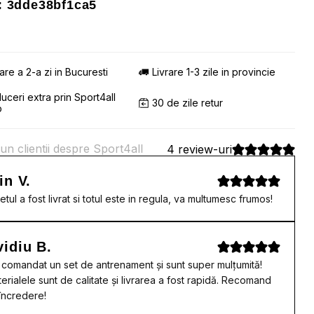
 3dde38bf1ca5
rare a 2-a zi in Bucuresti
Livrare 1-3 zile in provincie
uceri extra prin Sport4all
30 de zile retur
b
un clientii despre Sport4all
4 review-uri
in V.
etul a fost livrat si totul este in regula, va multumesc frumos!
idiu B.
comandat un set de antrenament și sunt super mulțumită!
erialele sunt de calitate și livrarea a fost rapidă. Recomand
încredere!