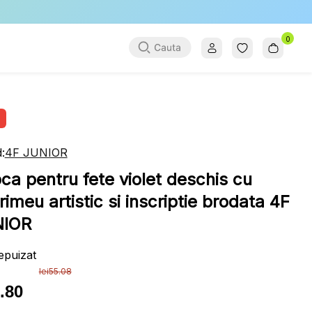
0
:
4F JUNIOR
ca pentru fete violet deschis cu
rimeu artistic si inscriptie brodata 4F
NIOR
epuizat
lei
55.08
.80
ul
ul