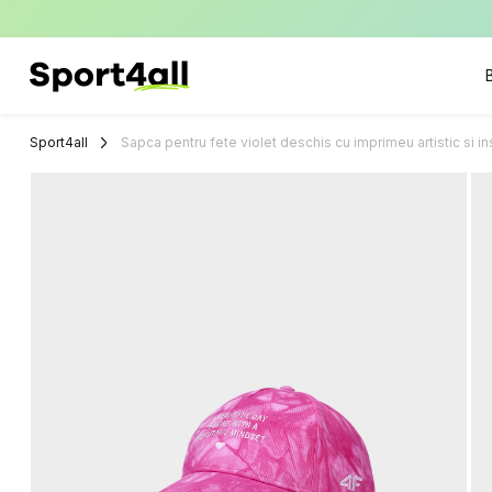
Sport4all
Impartaseste
Pasiunea Pentru
Sport4all
Sapca pentru fete violet deschis cu imprimeu artistic si i
Sport