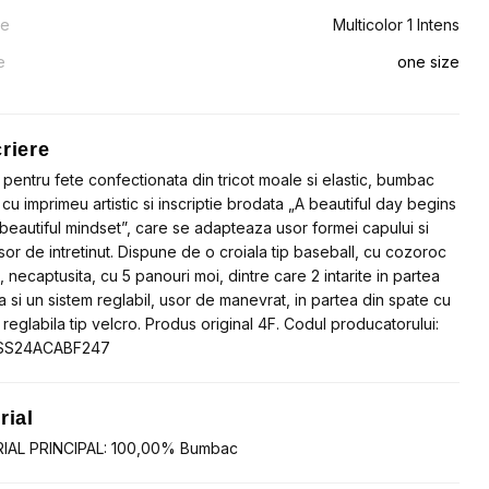
al
nt
re
Multicolor 1 Intens
:
e
one size
.80.
.08.
riere
pentru fete confectionata din tricot moale si elastic, bumbac
cu imprimeu artistic si inscriptie brodata „A beautiful day begins
 beautiful mindset”, care se adapteaza usor formei capului si
sor de intretinut. Dispune de o croiala tip baseball, cu cozoroc
, necaptusita, cu 5 panouri moi, dintre care 2 intarite in partea
ta si un sistem reglabil, usor de manevrat, in partea din spate cu
reglabila tip velcro. Produs original 4F. Codul producatorului:
SS24ACABF247
rial
IAL PRINCIPAL: 100,00% Bumbac