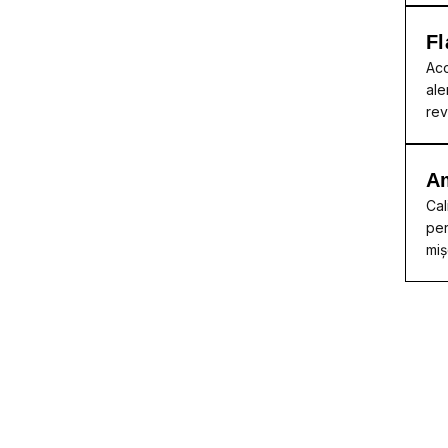
Fl
Acc
ale
rev
A
Cal
per
miș