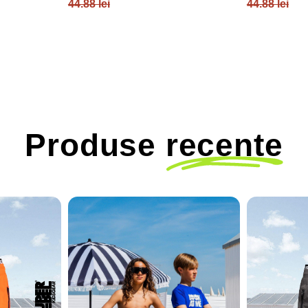
44.88 lei
44.88 lei
Produse
recente