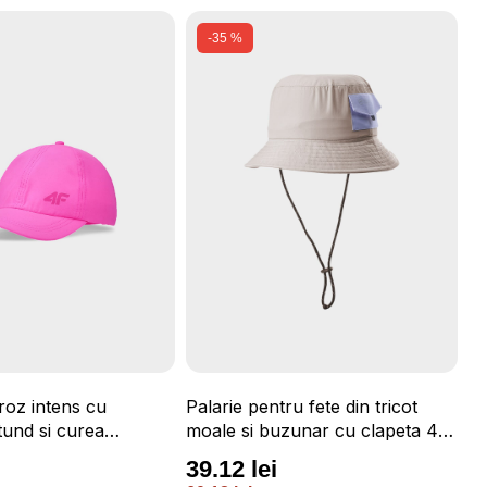
-35 %
roz intens cu
Palarie pentru fete din tricot
Pa
und si curea
moale si buzunar cu clapeta 4F
mo
4F JUNIOR
JUNIOR
J
39.12 lei
3