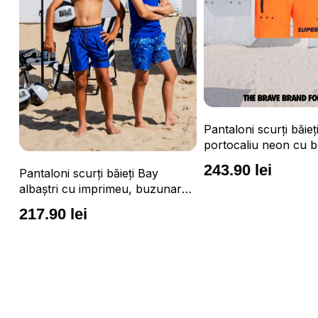
Pantaloni scurți băieți Vulcano
portocaliu neon cu buzunare cu
fermoar, impermeabili și talie
243.90 lei
i scurți băieți Bay
ajustabilă
 cu imprimeu, buzunare,
ili și talie ajustabilă
 lei