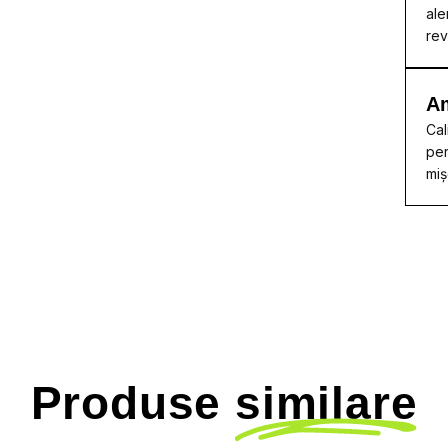
ale
rev
A
Cal
per
miș
Produse
similare