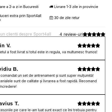
rare a 2-a zi in Bucuresti
Livrare 1-3 zile in provincie
uceri extra prin Sport4all
30 de zile retur
b
un clientii despre Sport4all
4 review-uri
in V.
etul a fost livrat si totul este in regula, va multumesc frumos!
idiu B.
comandat un set de antrenament și sunt super mulțumită!
erialele sunt de calitate și livrarea a fost rapidă. Recomand
încredere!
avius T.
esoriile pe care le-am luat sunt exact ce îmi trebuia pentru