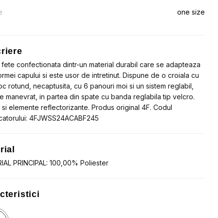
:
e
one size
.17.
.88.
riere
fete confectionata dintr-un material durabil care se adapteaza
ormei capului si este usor de intretinut. Dispune de o croiala cu
c rotund, necaptusita, cu 6 panouri moi si un sistem reglabil,
e manevrat, in partea din spate cu banda reglabila tip velcro.
 si elemente reflectorizante. Produs original 4F. Codul
catorului: 4FJWSS24ACABF245
rial
AL PRINCIPAL: 100,00% Poliester
cteristici