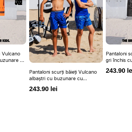
Pantaloni scurți băieți 
gri închis cu buzunare
fermoar, impermeabili și
243.90 lei
Pantaloni scurți băieți Vulcano
ajustabilă
albaștri cu buzunare cu
fermoar, impermeabili și talie
243.90 lei
ajustabilă