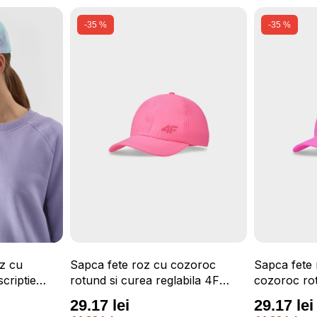
-35 %
-35 %
z cu
Sapca fete roz cu cozoroc
Sapca fete 
scriptie
rotund si curea reglabila 4F
cozoroc rot
JUNIOR
reglabila 
29.17 lei
29.17 lei