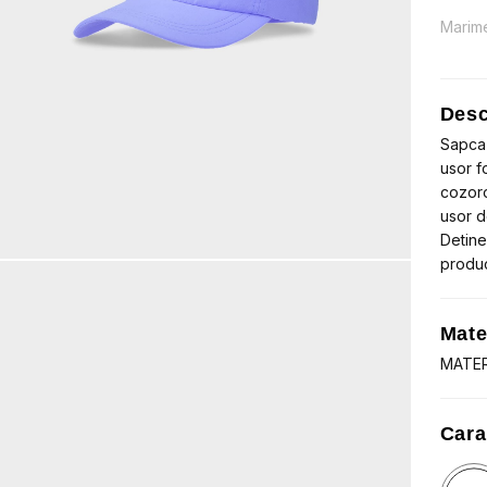
a
este
Marim
fost:
lei29
lei44
Desc
Sapca 
usor f
cozoro
usor d
Detine
produ
Mate
MATERI
Cara