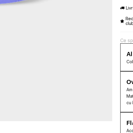
Liv
Red
clu
Ce sp
Al
Col
Ov
Am 
Mat
cu 
Fl
Acc