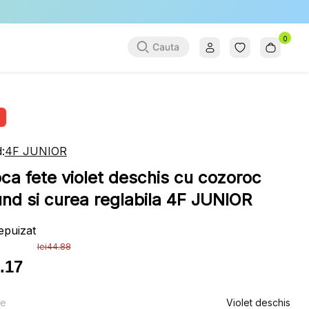
0
:
4F JUNIOR
ca fete violet deschis cu cozoroc
und si curea reglabila 4F JUNIOR
epuizat
lei
44.88
.17
ul
ul
al
nt
re
Violet deschis