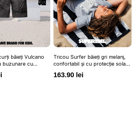
Tricou Surfer băieți gri melanj,
Vulcano
confortabil și cu protecție solară
 cu
UPF 50+
 talie
163.90 lei
Tricou Surfer 
neon, conforta
solară UPF 5
163.90 lei