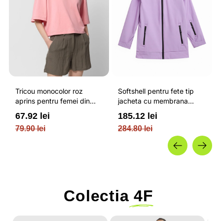
Tricou monocolor roz
Softshell pentru fete tip
aprins pentru femei din
jacheta cu membrana
bumbac si cu croiala boxy
impermeabila NEODRY 5
67.92 lei
185.12 lei
OUTHORN
000 si permis de schi roz /
79.90 lei
284.80 lei
4F JUNIOR
Colectia
4F