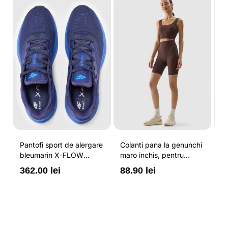
-
Pantofi sport de alergare
Colanti pana la genunchi
Tr
bleumarin X-FLOW
maro inchis, pentru
pe
pentru barbati cu brant
femei, cu striatii si
cr
362.00 lei
88.90 lei
3
ORTHOLITE® HYBRID
cusaturi plate 4F
44
PLUS si elemente
reflectorizante 4F