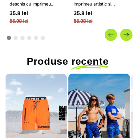
deschis cu imprimeu
imprimeu artistic si
artistic si inscriptie brodata
inscriptie brodata 4F
35.8 lei
35.8 lei
4F JUNIOR
JUNIOR
55.08 lei
55.08 lei
Produse
recente