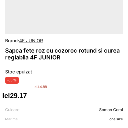
Brand:
4F JUNIOR
Sapca fete roz cu cozoroc rotund si curea
reglabila 4F JUNIOR
Stoc epuizat
-35 %
lei
44.88
lei
29.17
Prețul
Prețul
inițial
curent
Culoare
Somon Coral
Marime
one size
a
este: