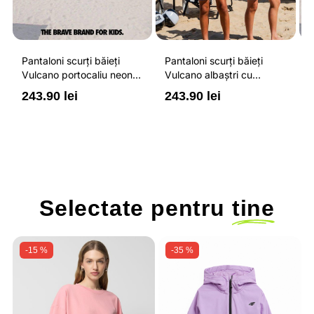
Pantaloni scurți băieți
Pantaloni scurți băieți
P
Vulcano portocaliu neon
Vulcano albaștri cu
V
cu buzunare cu fermoar,
buzunare cu fermoar,
b
243.90 lei
243.90 lei
2
impermeabili și talie
impermeabili și talie
i
ajustabilă
ajustabilă
a
Selectate pentru
tine
-15 %
-35 %