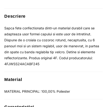
fost:
lei29.17.
lei44.88.
Descriere
Sapca fete confectionata dintr-un material durabil care se
adapteaza usor formei capului si este usor de intretinut.
Dispune de o croiala cu cozoroc rotund, necaptusita, cu 6
panouri moi si un sistem reglabil, usor de manevrat, in partea
din spate cu banda reglabila tip velcro. Detine si elemente
reflectorizante. Produs original 4F. Codul producatorului:
4FJWSS24ACABF245
Material
MATERIAL PRINCIPAL: 100,00% Poliester