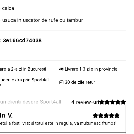
 calca
 usuca in uscator de rufe cu tambur
 3e166cd74038
rare a 2-a zi in Bucuresti
Livrare 1-3 zile in provincie
uceri extra prin Sport4all
30 de zile retur
b
un clientii despre Sport4all
4 review-uri
in V.
etul a fost livrat si totul este in regula, va multumesc frumos!