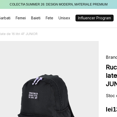
COLECTIA SUMMER 26: DESIGN MODERN, MATERIALE PREMIUM
Barbati
Femei
Baieti
Fete
Unisex
Influencer Program
ate de 16 litri 4F JUNIOR
Brand
Ruc
late
JU
Stoc 
lei
1