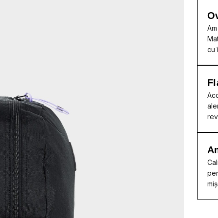
Ov
Am 
Mat
cu 
Fl
Acc
ale
rev
A
Cal
per
miș