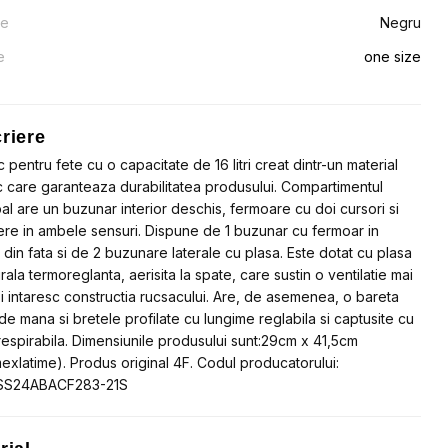
re
Negru
e
one size
riere
 pentru fete cu o capacitate de 16 litri creat dintr-un material
ic care garanteaza durabilitatea produsului. Compartimentul
pal are un buzunar interior deschis, fermoare cu doi cursori si
ere in ambele sensuri. Dispune de 1 buzunar cu fermoar in
 din fata si de 2 buzunare laterale cu plasa. Este dotat cu plasa
rala termoreglanta, aerisita la spate, care sustin o ventilatie mai
i intaresc constructia rucsacului. Are, de asemenea, o bareta
de mana si bretele profilate cu lungime reglabila si captusite cu
respirabila. Dimensiunile produsului sunt:29cm x 41,5cm
imexlatime). Produs original 4F. Codul producatorului:
S24ABACF283-21S