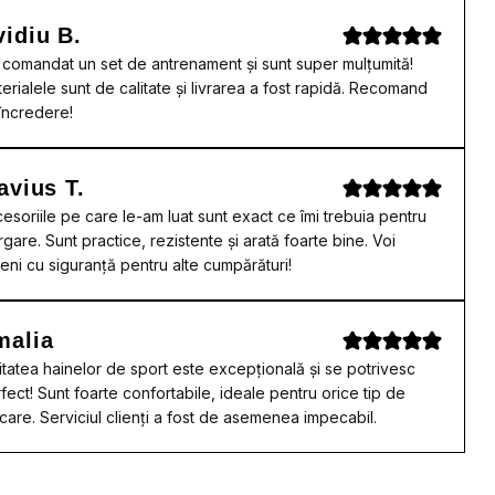
idiu B.
comandat un set de antrenament și sunt super mulțumită!
erialele sunt de calitate și livrarea a fost rapidă. Recomand
încredere!
avius T.
esoriile pe care le-am luat sunt exact ce îmi trebuia pentru
rgare. Sunt practice, rezistente și arată foarte bine. Voi
eni cu siguranță pentru alte cumpărături!
malia
itatea hainelor de sport este excepțională și se potrivesc
fect! Sunt foarte confortabile, ideale pentru orice tip de
care. Serviciul clienți a fost de asemenea impecabil.