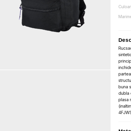
Culoa
Marim
Desc
Rucsac
sintet
princi
inchid
partea
structu
buna s
dubla 
plasa 
(inalt
4FJWS