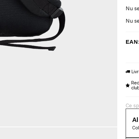
Nu se
Nu se
EAN:
Liv
Red
clu
Ce sp
Al
Col