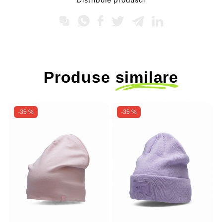
Produse
similare
-35 %
-35 %