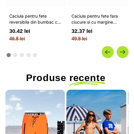
Caciula pentru fete
Caciula pentru fete fara
reversibila din bumbac cu
ciucure si cu margine
strat dublu roz / 4F
intoarsa violet / 4F
30.42 lei
32.37 lei
JUNIOR
JUNIOR
46.8 lei
49.8 lei
Produse
recente