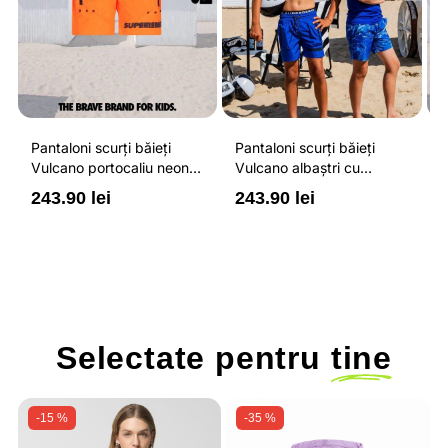
Pantaloni scurți băieți
Pantaloni scurți băieți
P
Vulcano portocaliu neon
Vulcano albaștri cu
V
cu buzunare cu fermoar,
buzunare cu fermoar,
b
243.90 lei
243.90 lei
2
impermeabili și talie
impermeabili și talie
i
ajustabilă
ajustabilă
a
Selectate pentru
tine
-15 %
-35 %