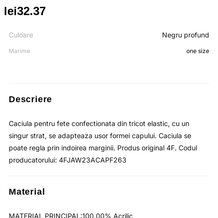
lei
32.37
Prețul
Prețul
inițial
curent
Culoare
Negru profund
Marime
one size
a
este:
fost:
lei32.37.
lei49.80.
Descriere
Caciula pentru fete confectionata din tricot elastic, cu un
singur strat, se adapteaza usor formei capului. Caciula se
poate regla prin indoirea marginii. Produs original 4F. Codul
producatorului: 4FJAW23ACAPF263
Material
MATERIAL PRINCIPAL:100.00% Acrilic