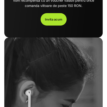
vom recompensa cu un voucher valabil pentru orice
comanda viitoare de peste 150 RON.
Invita acum