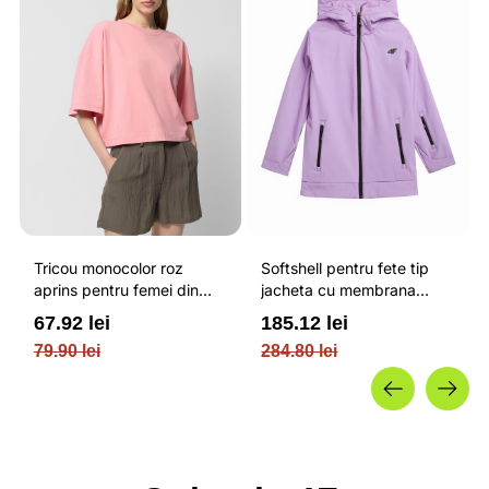
Tricou monocolor roz
Softshell pentru fete tip
aprins pentru femei din
jacheta cu membrana
bumbac si cu croiala boxy
impermeabila NEODRY 5
67.92 lei
185.12 lei
OUTHORN
000 si permis de schi roz /
79.90 lei
284.80 lei
4F JUNIOR