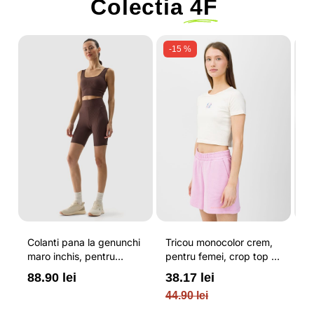
Colectia
4F
-15 %
Colanti pana la genunchi
Tricou monocolor crem,
Pa
maro inchis, pentru
pentru femei, crop top si
b
femei, cu striatii si
croiala slim 4F
pe
88.90 lei
38.17 lei
3
cusaturi plate 4F
O
44.90 lei
PL
re