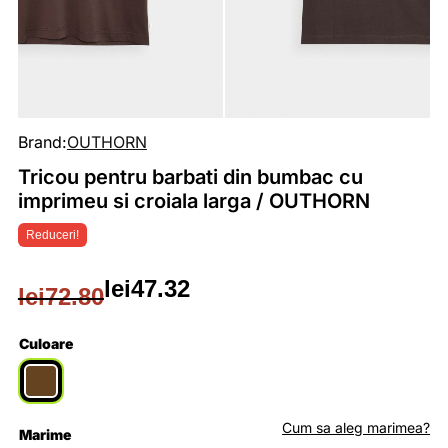
Brand:
OUTHORN
Tricou pentru barbati din bumbac cu
imprimeu si croiala larga / OUTHORN
Reduceri!
lei
47.32
lei
72.80
Prețul
Prețul
inițial
curent
Culoare
a
este:
fost:
lei47.32.
Cum sa aleg marimea?
Marime