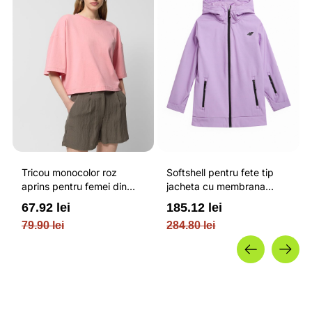
Tricou monocolor roz
Softshell pentru fete tip
aprins pentru femei din
jacheta cu membrana
bumbac si cu croiala boxy
impermeabila NEODRY 5
67.92 lei
185.12 lei
OUTHORN
000 si permis de schi roz /
79.90 lei
284.80 lei
4F JUNIOR