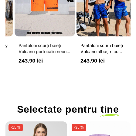
Pantaloni scurți băieți
Pantaloni scurți băieți
P
Vulcano portocaliu neon
Vulcano albaștri cu
V
cu buzunare cu fermoar,
buzunare cu fermoar,
b
243.90 lei
243.90 lei
2
impermeabili și talie
impermeabili și talie
i
ajustabilă
ajustabilă
a
Selectate pentru
tine
-15 %
-35 %