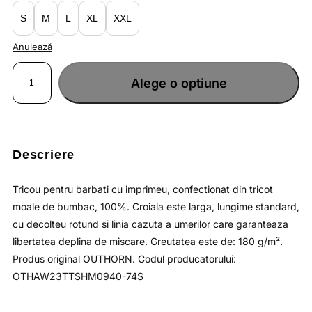
lei72.80.
S
M
L
XL
XXL
Anulează
Cantitate
Tricou
Alege o optiune
pentru
barbati
din
bumbac
cu
imprimeu
si
croiala
larga
Descriere
/
OUTHORN
Tricou pentru barbati cu imprimeu, confectionat din tricot
moale de bumbac, 100%. Croiala este larga, lungime standard,
cu decolteu rotund si linia cazuta a umerilor care garanteaza
libertatea deplina de miscare. Greutatea este de: 180 g/m².
Produs original OUTHORN. Codul producatorului:
OTHAW23TTSHM0940-74S