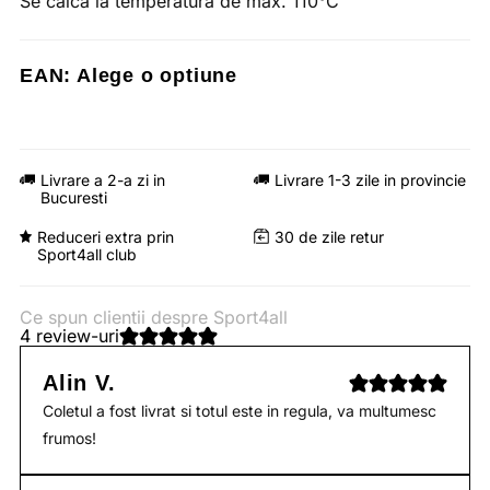
Se calca la temperatura de max. 110°C
EAN:
Alege o optiune
Livrare a 2-a zi in
Livrare 1-3 zile in provincie
Bucuresti
Reduceri extra prin
30 de zile retur
Sport4all club
Ce spun clientii despre Sport4all
4 review-uri
Alin V.
Coletul a fost livrat si totul este in regula, va multumesc
frumos!