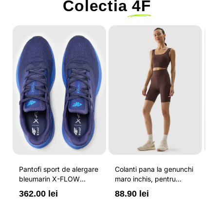
Colectia
4F
-
Pantofi sport de alergare
Colanti pana la genunchi
Tr
bleumarin X-FLOW
maro inchis, pentru
pe
pentru barbati cu brant
femei, cu striatii si
cr
362.00 lei
88.90 lei
3
ORTHOLITE® HYBRID
cusaturi plate 4F
44
PLUS si elemente
reflectorizante 4F