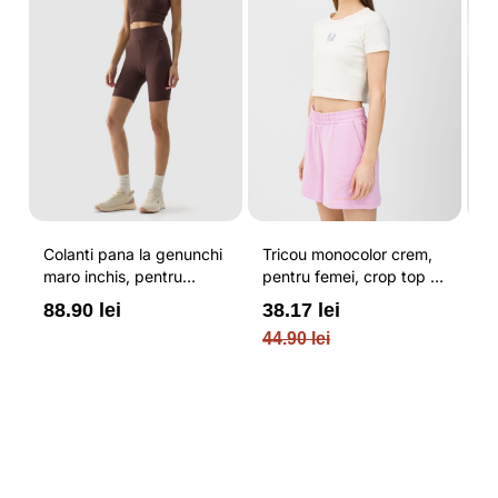
Colanti pana la genunchi
Tricou monocolor crem,
Pa
maro inchis, pentru
pentru femei, crop top si
b
re
femei, cu striatii si
croiala slim 4F
pe
88.90 lei
38.17 lei
3
cusaturi plate 4F
O
44.90 lei
PL
re