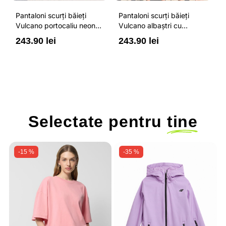
Pantaloni scurți băieți
Pantaloni scurți băieți
T
Vulcano albaștri cu
Vulcano gri închis cu
m
buzunare cu fermoar,
buzunare cu fermoar,
p
243.90 lei
243.90 lei
1
impermeabili și talie
impermeabili și talie
ajustabilă
ajustabilă
Selectate pentru
tine
-15 %
-35 %