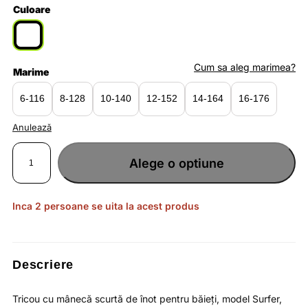
Culoare
Cum sa aleg marimea?
Marime
6-116
8-128
10-140
12-152
14-164
16-176
Anulează
Cantitate
Tricou
Alege o optiune
Surfer
băieți
alb,
confortabil
și
cu
Inca 2 persoane se uita la acest produs
protecție
solară
UPF
50+
Descriere
Tricou cu mânecă scurtă de înot pentru băieți, model Surfer,