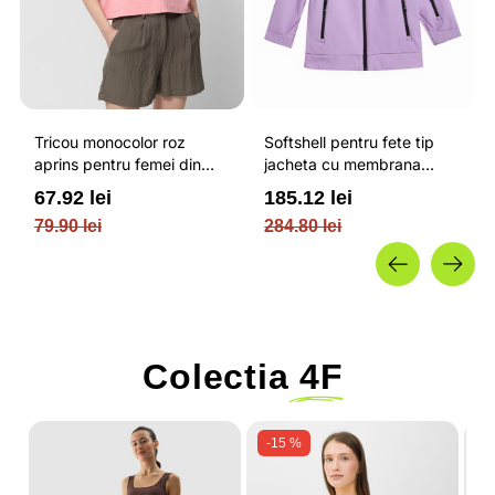
Tricou monocolor roz
Softshell pentru fete tip
aprins pentru femei din
jacheta cu membrana
bumbac si cu croiala boxy
impermeabila NEODRY 5
67.92 lei
185.12 lei
OUTHORN
000 si permis de schi roz /
79.90 lei
284.80 lei
4F JUNIOR
Colectia
4F
-15 %