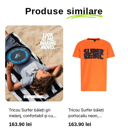
Produse
similare
Tricou Surfer băieți gri
Tricou Surfer băieți
melanj, confortabil și cu
portocaliu neon,
protecție solară UPF 50+
confortabil și cu protecție
163.90 lei
163.90 lei
solară UPF 50+