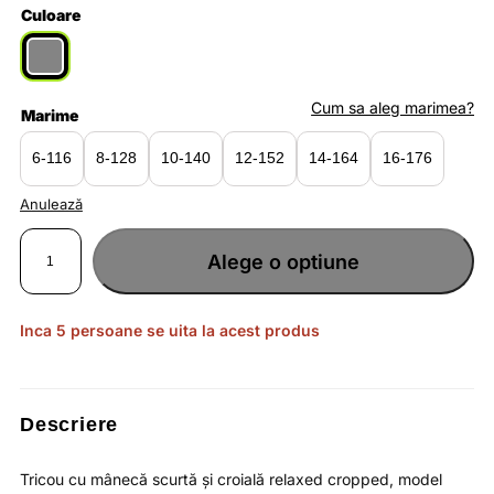
Culoare
Cum sa aleg marimea?
Marime
6-116
8-128
10-140
12-152
14-164
16-176
Anulează
Cantitate
Tricou
Alege o optiune
Summer
fete
gri
melanj,
confortabil
și
Inca 5 persoane se uita la acest produs
cu
protecție
solară
UPF
50+
Descriere
Tricou cu mânecă scurtă și croială relaxed cropped, model