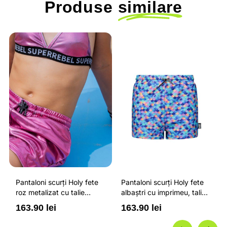
Produse
similare
Pantaloni scurți Holy fete
Pantaloni scurți Holy fete
roz metalizat cu talie
albaștri cu imprimeu, talie
ajustabilă și protecție
ajustabilă și protecție
163.90 lei
163.90 lei
solară UPF 50+
solară UPF 50+