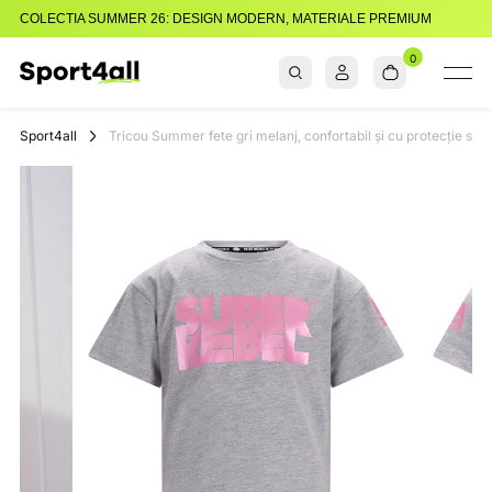
COLECTIA SUMMER 26: DESIGN MODERN, MATERIALE PREMIUM
0
Sport4all
Impartaseste
Pasiunea Pentru
Sport4all
Tricou Summer fete gri melanj, confortabil și cu protecție so
Sport