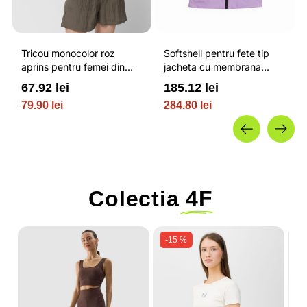
Tricou monocolor roz
Softshell pentru fete tip
aprins pentru femei din
jacheta cu membrana
bumbac si cu croiala boxy
impermeabila NEODRY 5
67.92 lei
185.12 lei
OUTHORN
000 si permis de schi roz /
79.90 lei
284.80 lei
4F JUNIOR
Colectia
4F
-15 %