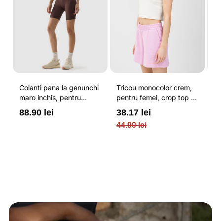
Colanti pana la genunchi
Tricou monocolor crem,
Pa
maro inchis, pentru
pentru femei, crop top si
b
femei, cu striatii si
croiala slim 4F
pe
88.90 lei
38.17 lei
3
cusaturi plate 4F
O
44.90 lei
PL
re