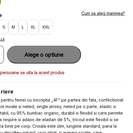
:
6.67.
4.90.
Cum sa aleg marimea?
e
S
M
L
XL
XXL
ază
ate
u
Alege o optiune
color
u
 persoane se uita la acest produs
teu
d
riere
a
 pentru femei cu inscriptia „4F” pe partea din fata, confectionat
icot moale si neted, single jersey, neted pe o parte, elastic si
tabil, cu 95% bumbac organic, durabil si flexibil si care permite
sa respire si adaos de elastan de 5%, tricoul este flexibil si se
a bine pe corp. Croiala este slim, lungime standard, pana la
cu decolteu rotund, usor striat, si maneci scurte, care