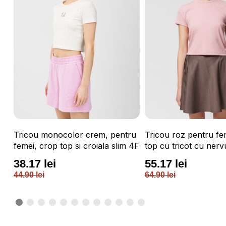
Tricou monocolor crem, pentru
Tricou roz pentru fe
femei, crop top si croiala slim 4F
top cu tricot cu nerv
OUTHORN
38.17 lei
55.17 lei
44.90 lei
64.90 lei