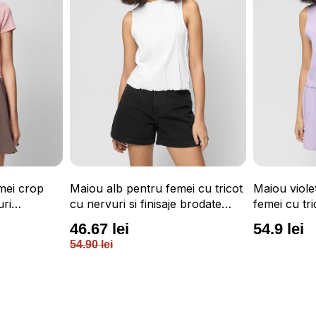
mei crop
Maiou alb pentru femei cu tricot
Maiou viole
uri
cu nervuri si finisaje brodate
femei cu tri
OUTHORN
finisaje b
46.67 lei
54.9 lei
54.90 lei