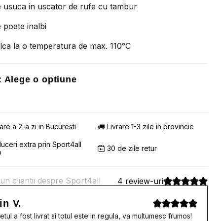
 usuca in uscator de rufe cu tambur
 poate inalbi
lca la o temperatura de max. 110°C
:
Alege o optiune
rare a 2-a zi in Bucuresti
Livrare 1-3 zile in provincie
uceri extra prin Sport4all
30 de zile retur
b
un clientii despre Sport4all
4 review-uri
in V.
etul a fost livrat si totul este in regula, va multumesc frumos!