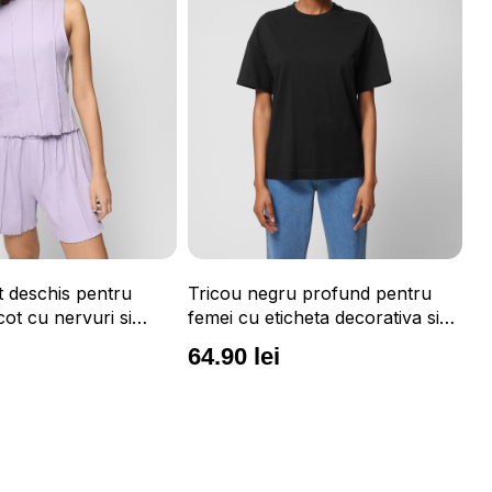
t deschis pentru
Tricou negru profund pentru
Tr
cot cu nervuri si
femei cu eticheta decorativa si
to
rodate OUTHORN
croiala boxy OUTHORN
O
64.90 lei
5
64