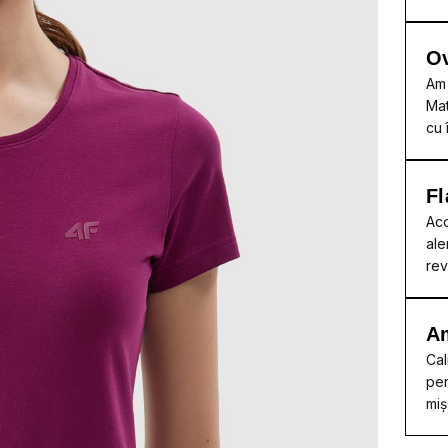
Ov
Am 
Mat
cu 
Fl
Acc
ale
rev
A
Cal
per
miș