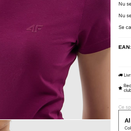
Nu se
Nu se
Se ca
EAN
Liv
Red
clu
Ce sp
Al
Col