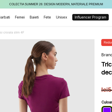
COLECTIA SUMMER 26: DESIGN MODERN, MATERIALE PREMIUM
Barbati
Femei
Baieti
Fete
Unisex
Influencer Program
i croiala slim 4F
Reduc
Brand
Tri
dec
lei
5
Pre
Pre
iniț
cur
Culoa
a
este