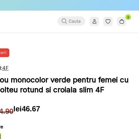
0
eri!
:
4F
cou monocolor verde pentru femei cu
olteu rotund si croiala slim 4F
lei
46.67
4.90
țul
țul
ial
ent
re
: