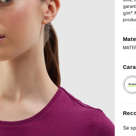
garant
g/m². 
produ
Mate
MATER
Cara
Reco
Se sp