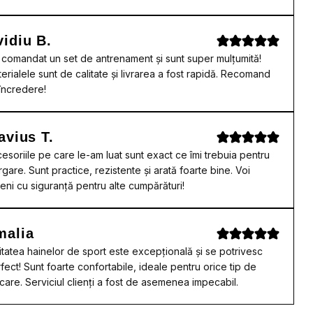
idiu B.
comandat un set de antrenament și sunt super mulțumită!
erialele sunt de calitate și livrarea a fost rapidă. Recomand
încredere!
avius T.
esoriile pe care le-am luat sunt exact ce îmi trebuia pentru
rgare. Sunt practice, rezistente și arată foarte bine. Voi
eni cu siguranță pentru alte cumpărături!
malia
itatea hainelor de sport este excepțională și se potrivesc
fect! Sunt foarte confortabile, ideale pentru orice tip de
care. Serviciul clienți a fost de asemenea impecabil.