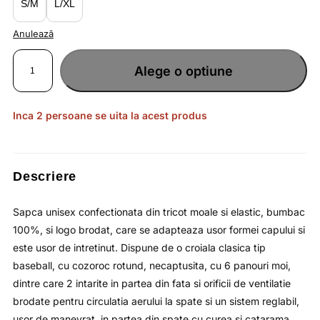
S/M
L/XL
Anulează
Cantitate
Sapca
Alege o optiune
unisex
rosie
tip
baseball
cu
cozoroc
Inca 2 persoane se uita la acest produs
rotund
4F
Descriere
Sapca unisex confectionata din tricot moale si elastic, bumbac
100%, si logo brodat, care se adapteaza usor formei capului si
este usor de intretinut. Dispune de o croiala clasica tip
baseball, cu cozoroc rotund, necaptusita, cu 6 panouri moi,
dintre care 2 intarite in partea din fata si orificii de ventilatie
brodate pentru circulatia aerului la spate si un sistem reglabil,
usor de manevrat, in partea din spate cu curea si catarama.