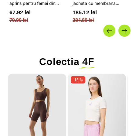
aprins pentru femei din
jacheta cu membrana
bumbac si cu croiala boxy
impermeabila NEODRY 5
67.92 lei
185.12 lei
OUTHORN
000 si permis de schi roz /
79.90 lei
284.80 lei
4F JUNIOR
Colectia
4F
-15 %