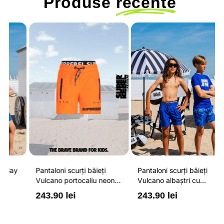
Produse
recente
Pantaloni scurți băieți
Pantaloni scurți băieți
P
Vulcano portocaliu neon
Vulcano albaștri cu
V
cu buzunare cu fermoar,
buzunare cu fermoar,
b
243.90 lei
243.90 lei
2
impermeabili și talie
impermeabili și talie
i
ajustabilă
ajustabilă
a