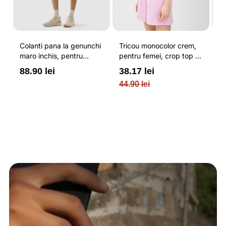
Colanti pana la genunchi
Tricou monocolor crem,
Pa
maro inchis, pentru
pentru femei, crop top si
b
femei, cu striatii si
croiala slim 4F
pe
88.90 lei
38.17 lei
3
cusaturi plate 4F
O
44.90 lei
PL
re