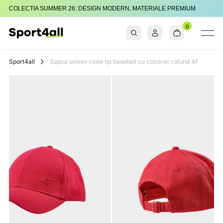
COLECTIA SUMMER 26: DESIGN MODERN, MATERIALE PREMIUM
0
Sport4all
Impartaseste
Pasiunea Pentru
Sport4all
Sapca unisex rosie tip baseball cu cozoroc rotund 4F
Sport