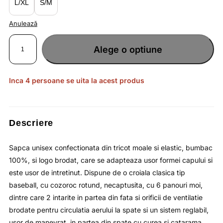
L/XL
S/M
Anulează
Cantitate
Sapca
Alege o optiune
unisex
bej
tip
baseball
si
inchidere
Inca 4 persoane se uita la acest produs
cu
catarama
4F
Descriere
Sapca unisex confectionata din tricot moale si elastic, bumbac
100%, si logo brodat, care se adapteaza usor formei capului si
este usor de intretinut. Dispune de o croiala clasica tip
baseball, cu cozoroc rotund, necaptusita, cu 6 panouri moi,
dintre care 2 intarite in partea din fata si orificii de ventilatie
brodate pentru circulatia aerului la spate si un sistem reglabil,
usor de manevrat, in partea din spate cu curea si catarama.