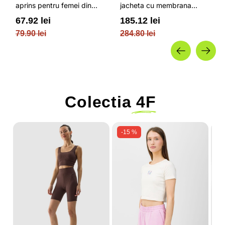
aprins pentru femei din
jacheta cu membrana
bumbac si cu croiala boxy
impermeabila NEODRY 5
67.92 lei
185.12 lei
OUTHORN
000 si permis de schi roz /
79.90 lei
284.80 lei
4F JUNIOR
Colectia
4F
-15 %