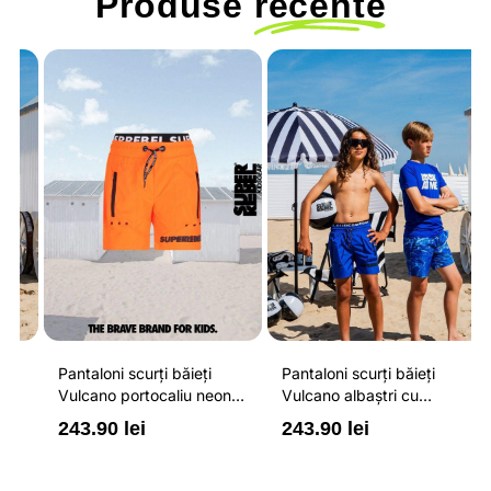
Produse
recente
Pantaloni scurți băieți
Pantaloni scurți băieți
P
Vulcano portocaliu neon
Vulcano albaștri cu
V
cu buzunare cu fermoar,
buzunare cu fermoar,
b
243.90 lei
243.90 lei
2
impermeabili și talie
impermeabili și talie
i
ajustabilă
ajustabilă
a