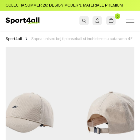
COLECTIA SUMMER 26: DESIGN MODERN, MATERIALE PREMIUM
0
Sport4all
Impartaseste
Pasiunea Pentru
Sport4all
Sapca unisex bej tip baseball si inchidere cu catarama 4F
Sport