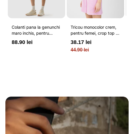
Colanti pana la genunchi
Tricou monocolor crem,
Pa
u
maro inchis, pentru
pentru femei, crop top si
b
femei, cu striatii si
croiala slim 4F
pe
88.90 lei
38.17 lei
3
N
cusaturi plate 4F
O
44.90 lei
PL
re