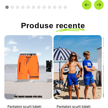
Produse
recente
Pantaloni scurți băieți
Pantaloni scurți băieți
P