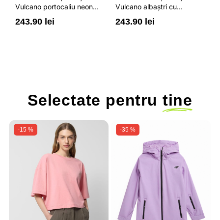
Vulcano portocaliu neon
Vulcano albaștri cu
V
cu buzunare cu fermoar,
buzunare cu fermoar,
b
243.90 lei
243.90 lei
2
impermeabili și talie
impermeabili și talie
i
ajustabilă
ajustabilă
a
Selectate pentru
tine
-15 %
-35 %