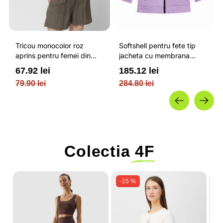
Tricou monocolor roz
Softshell pentru fete tip
aprins pentru femei din
jacheta cu membrana
bumbac si cu croiala boxy
impermeabila NEODRY 5
67.92 lei
185.12 lei
OUTHORN
000 si permis de schi roz /
79.90 lei
284.80 lei
4F JUNIOR
Colectia
4F
-15 %