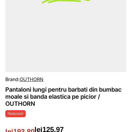
Brand:
OUTHORN
Pantaloni lungi pentru barbati din bumbac
moale si banda elastica pe picior /
OUTHORN
Reduceri!
lei
125.97
lei
193.80