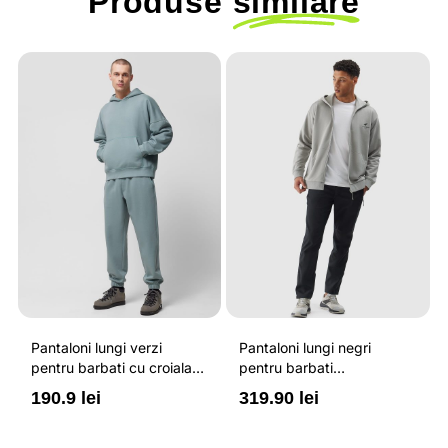
Produse
similare
Pantaloni lungi verzi
Pantaloni lungi negri
pentru barbati cu croiala
pentru barbati
regular si banda elastic la
impermeabili si cu
190.9 lei
319.90 lei
glezne OUTHORN
elemente reflectorizante
4F