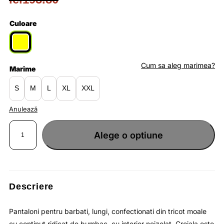
Prețul
Prețul
inițial
curent
Culoare
a
este:
fost:
lei125.97.
Cum sa aleg marimea?
Marime
lei193.80.
S
M
L
XL
XXL
Anulează
Cantitate
Pantaloni
Alege o optiune
lungi
pentru
barbati
din
bumbac
moale
si
banda
elastica
Descriere
pe
picior
/
OUTHORN
Pantaloni pentru barbati, lungi, confectionati din tricot moale
cu continut ridicat de bumbac, cu interior neizolat. Croiala este