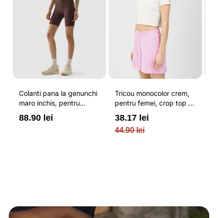
Colanti pana la genunchi
Tricou monocolor crem,
Pa
maro inchis, pentru
pentru femei, crop top si
b
femei, cu striatii si
croiala slim 4F
pe
88.90 lei
38.17 lei
3
cusaturi plate 4F
O
44.90 lei
PL
re