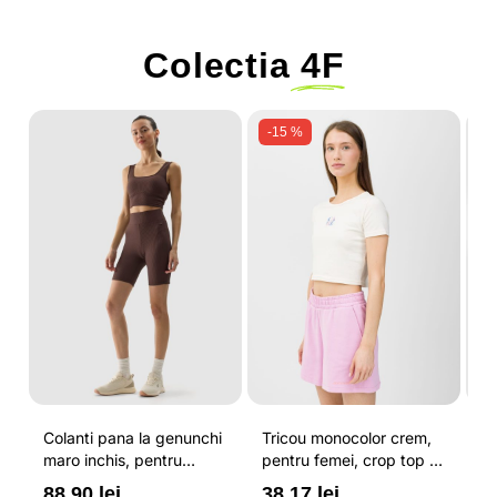
Colectia
4F
-15 %
Colanti pana la genunchi
Tricou monocolor crem,
Pa
maro inchis, pentru
pentru femei, crop top si
b
femei, cu striatii si
croiala slim 4F
pe
88.90 lei
38.17 lei
3