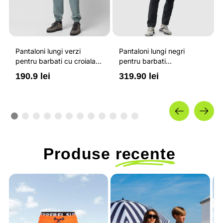
Pantaloni lungi verzi
Pantaloni lungi negri
pentru barbati cu croiala
pentru barbati
regular si banda elastic la
impermeabili si cu
190.9 lei
319.90 lei
glezne OUTHORN
elemente reflectorizante
4F
Produse
recente