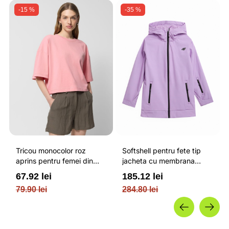
-15 %
-35 %
Tricou monocolor roz
Softshell pentru fete tip
aprins pentru femei din
jacheta cu membrana
bumbac si cu croiala boxy
impermeabila NEODRY 5
67.92 lei
185.12 lei
OUTHORN
000 si permis de schi roz /
79.90 lei
284.80 lei
4F JUNIOR