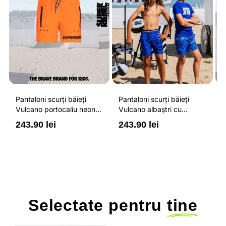
Pantaloni scurți băieți
Pantaloni scurți băieți
P
Vulcano portocaliu neon
Vulcano albaștri cu
V
cu buzunare cu fermoar,
buzunare cu fermoar,
b
243.90 lei
243.90 lei
2
impermeabili și talie
impermeabili și talie
i
ajustabilă
ajustabilă
a
Selectate pentru
tine