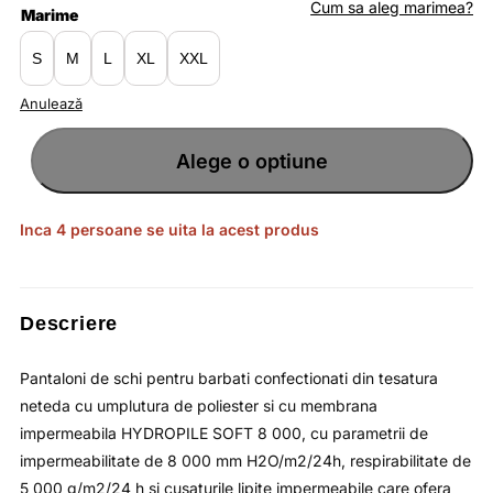
fost:
lei284.57.
Cum sa aleg marimea?
Marime
lei437.80.
S
M
L
XL
XXL
Anulează
Cantitate
Pantaloni
Alege o optiune
lungi
pentru
barbati
cu
membrana
impermeabila
Inca 4 persoane se uita la acest produs
HYDROPILE
8
000
si
bretele
integrate
maro
Descriere
/
OUTHORN
Pantaloni de schi pentru barbati confectionati din tesatura
neteda cu umplutura de poliester si cu membrana
impermeabila HYDROPILE SOFT 8 000, cu parametrii de
impermeabilitate de 8 000 mm H2O/m2/24h, respirabilitate de
5 000 g/m2/24 h si cusaturile lipite impermeabile care ofera