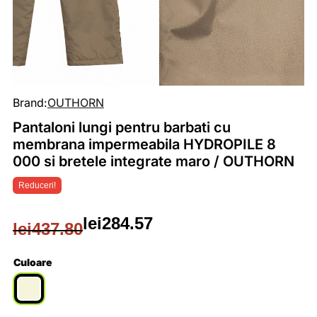
Brand:
OUTHORN
Pantaloni lungi pentru barbati cu
membrana impermeabila HYDROPILE 8
000 si bretele integrate maro / OUTHORN
Reduceri!
lei
284.57
lei
437.80
Prețul
Prețul
inițial
curent
Culoare
a
este: