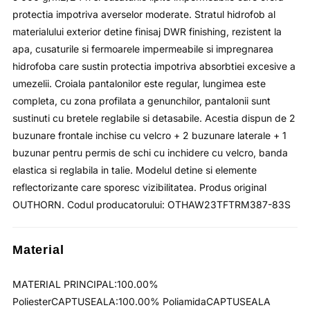
protectia impotriva averselor moderate. Stratul hidrofob al
materialului exterior detine finisaj DWR finishing, rezistent la
apa, cusaturile si fermoarele impermeabile si impregnarea
hidrofoba care sustin protectia impotriva absorbtiei excesive a
umezelii. Croiala pantalonilor este regular, lungimea este
completa, cu zona profilata a genunchilor, pantalonii sunt
sustinuti cu bretele reglabile si detasabile. Acestia dispun de 2
buzunare frontale inchise cu velcro + 2 buzunare laterale + 1
buzunar pentru permis de schi cu inchidere cu velcro, banda
elastica si reglabila in talie. Modelul detine si elemente
reflectorizante care sporesc vizibilitatea. Produs original
OUTHORN. Codul producatorului: OTHAW23TFTRM387-83S
Material
MATERIAL PRINCIPAL:100.00%
PoliesterCAPTUSEALA:100.00% PoliamidaCAPTUSEALA