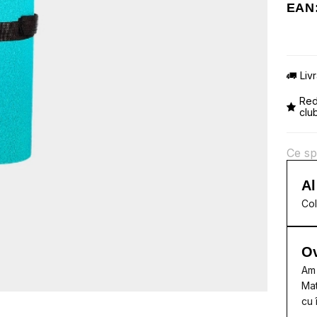
EAN:
Liv
Red
clu
Ce sp
Al
Col
Ov
Am 
Mat
cu 