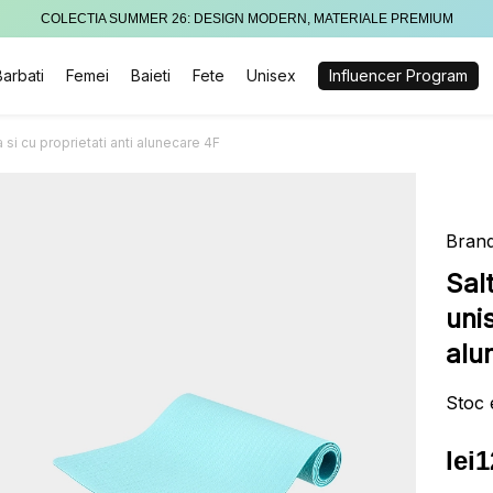
COLECTIA SUMMER 26: DESIGN MODERN, MATERIALE PREMIUM
Barbati
Femei
Baieti
Fete
Unisex
Influencer Program
si cu proprietati anti alunecare 4F
Brand
Sal
unis
alu
Stoc 
lei
1