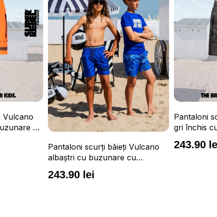
Tri
Pantaloni scurți băieți Vulcano
con
gri închis cu buzunare cu
UP
fermoar, impermeabili și talie
16
243.90 lei
urți băieți Vulcano
ajustabilă
 buzunare cu
ermeabili și talie
i