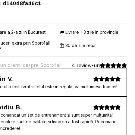
 d140d8fa46c1
rare a 2-a zi in Bucuresti
Livrare 1-3 zile in provincie
uceri extra prin Sport4all
30 de zile retur
b
un clientii despre Sport4all
4 review-uri
in V.
etul a fost livrat si totul este in regula, va multumesc frumos!
idiu B.
comandat un set de antrenament și sunt super mulțumită!
erialele sunt de calitate și livrarea a fost rapidă. Recomand
încredere!