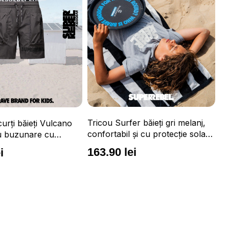
cou Surfer băieți gri melanj,
fortabil și cu protecție solară
F 50+
3.90 lei
Tricou Surfer băieți portoca
neon, confortabil și cu prot
solară UPF 50+
163.90 lei