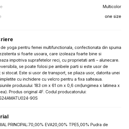
re
Multicolor
e
one size
riere
 de yoga pentru femei multifunctionala, confectionata din spuma
ezistenta si foarte usoara, care izoleaza foarte bine si
eaza impotriva suprafetelor reci, cu proprietati anti – alunecare.
eversibila, se poate folosi pe ambele parti si este usor de
 si stocat. Este si usor de transport, se pliaza usor, datorita unei
 impletite cu inchidere cu velcro pentru a fixa salteaua.
iunile produsului: 183 cm x 61 cm x 0,6 cm(lungimea x latimea x
ea). Produs original 4F. Codul producatorului:
S24AMATU024-90S
rial
IAL PRINCIPAL:70,00% EVA20,00% TPE5,00% Pudra de