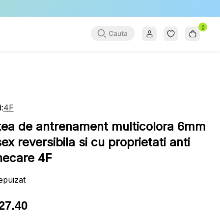
0
:
4F
tea de antrenament multicolora 6mm
ex reversibila si cu proprietati anti
necare 4F
epuizat
27.40