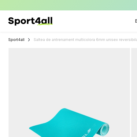
Sport4all
Impartaseste
Pasiunea Pentru
Sport4all
Saltea de antrenament multicolora 6mm unisex reversibila 
Sport