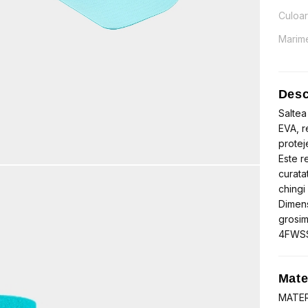
Culoa
Marim
Desc
Saltea
EVA, r
protej
Este r
curatat
chingi
Dimens
grosim
4FWS
Mate
MATER