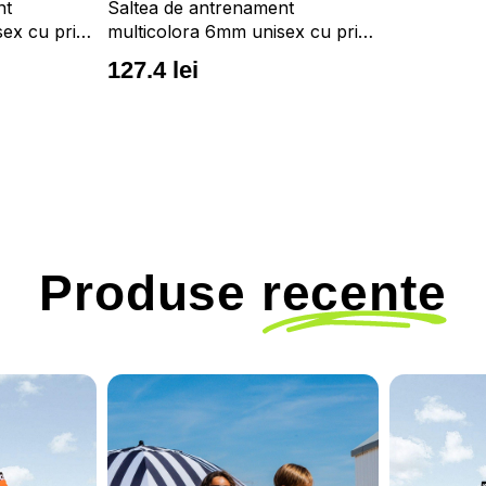
nt
Saltea de antrenament
ex cu print
multicolora 6mm unisex cu print
nti
artistic si proprietati anti
127.4 lei
alunecare 4F
Produse
recente