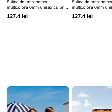
Saltea de antrenament
Saltea de antrename
multicolora 6mm unisex cu print
multicolora 6mm unis
artistic si proprietati anti
artistic si proprietati a
127.4 lei
127.4 lei
alunecare 4F
alunecare 4F