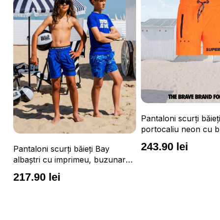
Pantaloni scurți băieți Vulcano
portocaliu neon cu buzunare cu
fermoar, impermeabili și talie
243.90 lei
i Bay
Pantaloni sc
ajustabilă
 buzunare,
albaștri cu
ustabilă
fermoar, imp
243.90 le
ajustabilă