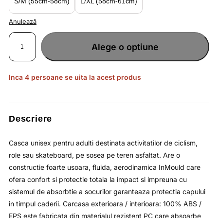
S/M (55cm-58cm)
L/XL (58cm-61cm)
Anulează
Cantitate
Casca
Alege o optiune
ciclism
pe
asfalt
multicolora
unisex
pentru
Inca 4 persoane se uita la acest produs
adulti
rezistenta
la
socuri
4F
Descriere
Casca unisex pentru adulti destinata activitatilor de ciclism,
role sau skateboard, pe sosea pe teren asfaltat. Are o
constructie foarte usoara, fluida, aerodinamica InMould care
ofera confort si protectie totala la impact si impreuna cu
sistemul de absorbtie a socurilor garanteaza protectia capului
in timpul caderii. Carcasa exterioara / interioara: 100% ABS /
EPS este fabricata din materialul rezistent PC care absoarbe