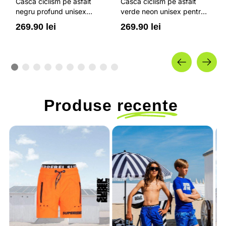
Casca ciclism pe asfalt
Casca ciclism pe asfalt
negru profund unisex
verde neon unisex pentru
pentru adulti rezistenta la
adulti rezistenta la socuri
269.90 lei
269.90 lei
socuri 4F
4F
Produse
recente