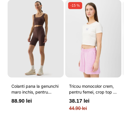
-15 %
Colanti pana la genunchi
Tricou monocolor crem,
Pa
maro inchis, pentru
pentru femei, crop top si
b
re
femei, cu striatii si
croiala slim 4F
pe
88.90 lei
38.17 lei
3
cusaturi plate 4F
O
44.90 lei
PL
re