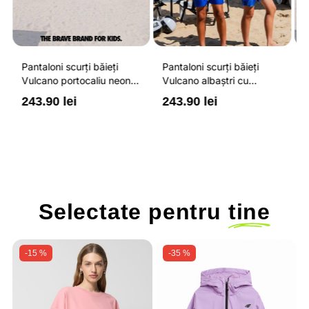
Pantaloni scurți băieți
Pantaloni scurți băieți
P
Vulcano portocaliu neon
Vulcano albaștri cu
V
cu buzunare cu fermoar,
buzunare cu fermoar,
b
243.90 lei
243.90 lei
2
impermeabili și talie
impermeabili și talie
i
ajustabilă
ajustabilă
a
Selectate pentru
tine
-15 %
-35 %