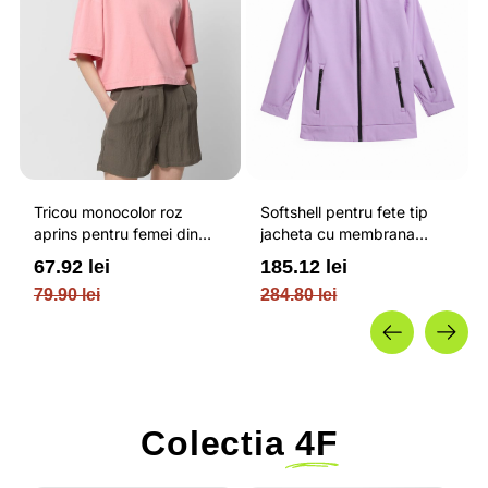
Tricou monocolor roz
Softshell pentru fete tip
aprins pentru femei din
jacheta cu membrana
bumbac si cu croiala boxy
impermeabila NEODRY 5
67.92 lei
185.12 lei
OUTHORN
000 si permis de schi roz /
79.90 lei
284.80 lei
4F JUNIOR
Colectia
4F