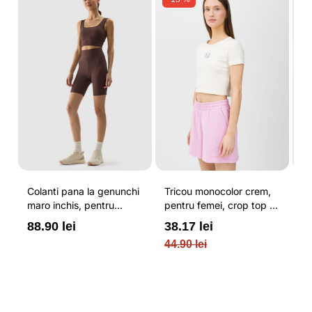
Colanti pana la genunchi
Tricou monocolor crem,
Pa
maro inchis, pentru
pentru femei, crop top si
b
femei, cu striatii si
croiala slim 4F
pe
88.90 lei
38.17 lei
3
cusaturi plate 4F
O
44.90 lei
PL
re