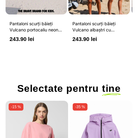
Pantaloni scurți băieți
Pantaloni scurți băieți
P
Vulcano portocaliu neon
Vulcano albaștri cu
V
cu buzunare cu fermoar,
buzunare cu fermoar,
b
243.90 lei
243.90 lei
2
impermeabili și talie
impermeabili și talie
i
ajustabilă
ajustabilă
a
Selectate pentru
tine
-15 %
-35 %