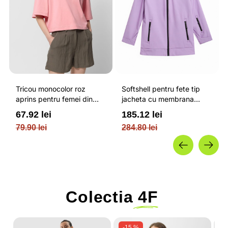
Tricou monocolor roz
Softshell pentru fete tip
aprins pentru femei din
jacheta cu membrana
bumbac si cu croiala boxy
impermeabila NEODRY 5
67.92 lei
185.12 lei
OUTHORN
000 si permis de schi roz /
79.90 lei
284.80 lei
4F JUNIOR
Colectia
4F
-15 %