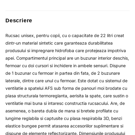
Descriere
Rucsac unisex, pentru copii, cu o capacitate de 22 litri creat
dintr-un material sintetic care garanteaza durabilitatea
produsului si impregnare hidrofoba care protejeaza impotriva
apei. Compartimentul principal are un buzunar interior deschis,
fermoar cu doi cursori si inchidere in ambele sensuri. Dispune
de 1 buzunar cu fermoar in partea din fata, de 2 buzunare
laterale, dintre care unul cu fermoar. Este dotat cu sistemul de
ventilatie a spatelui AFS sub forma de panouri moi brodate cu
plasa structurala termoreglanta, aerisita la spate, care sustin o
ventilatie mai buna si intaresc constructia rucsacului. Are, de
asemenea, o bareta dubla de mana si bretele profilate cu
lungime reglabila si captusite cu plasa respirabila 3D, benzi
elastice bungee permit atasarea accesoriilor suplimentare si
dispune de elemente reflectorizante. Dimensiunile produsului