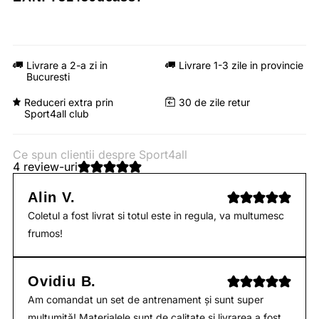
Livrare a 2-a zi in
Livrare 1-3 zile in provincie
Bucuresti
Reduceri extra prin
30 de zile retur
Sport4all club
Ce spun clientii despre Sport4all
4 review-uri
Alin V.
Coletul a fost livrat si totul este in regula, va multumesc
frumos!
Ovidiu B.
Am comandat un set de antrenament și sunt super
mulțumită! Materialele sunt de calitate și livrarea a fost