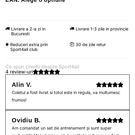
EAN:
Alege o optiune
Livrare a 2-a zi in
Livrare 1-3 zile in provincie
Bucuresti
Reduceri extra prin
30 de zile retur
Sport4all club
Ce spun clientii despre Sport4all
4 review-uri
Alin V.
Coletul a fost livrat si totul este in regula, va multumesc
frumos!
Ovidiu B.
Am comandat un set de antrenament și sunt super