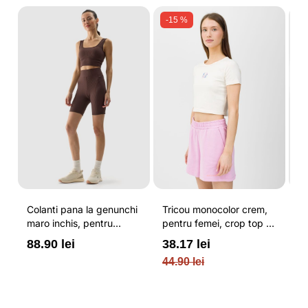
-15 %
Colanti pana la genunchi
Tricou monocolor crem,
Pa
maro inchis, pentru
pentru femei, crop top si
b
femei, cu striatii si
croiala slim 4F
pe
88.90 lei
38.17 lei
3
cusaturi plate 4F
O
44.90 lei
PL
re