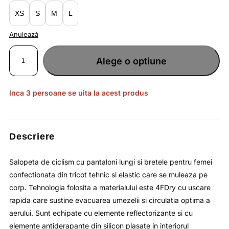
lei386.90.
XS
S
M
L
Anulează
Cantitate
Salopeta
Alege o optiune
de
ciclism
pentru
femei
cu
gel
Inca 3 persoane se uita la acest produs
AntiShock
si
protectie
solara
UPF
50
/
Descriere
4F
Salopeta de ciclism cu pantaloni lungi si bretele pentru femei
confectionata din tricot tehnic si elastic care se muleaza pe
corp. Tehnologia folosita a materialului este 4FDry cu uscare
rapida care sustine evacuarea umezelii si circulatia optima a
aerului. Sunt echipate cu elemente reflectorizante si cu
elemente antiderapante din silicon plasate in interiorul