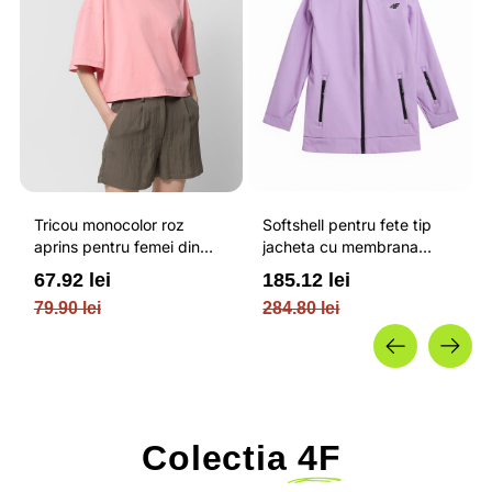
Tricou monocolor roz
Softshell pentru fete tip
aprins pentru femei din
jacheta cu membrana
bumbac si cu croiala boxy
impermeabila NEODRY 5
67.92 lei
185.12 lei
OUTHORN
000 si permis de schi roz /
79.90 lei
284.80 lei
4F JUNIOR
Colectia
4F