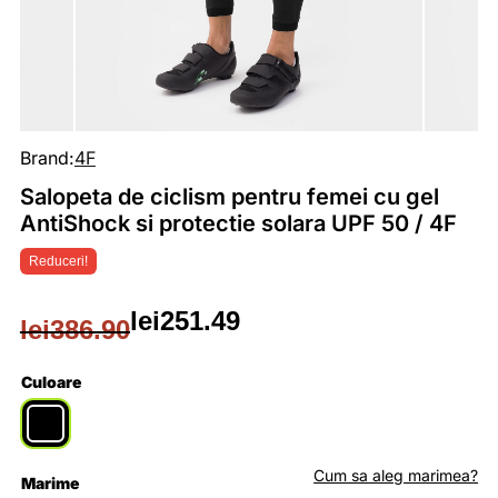
Brand:
4F
Salopeta de ciclism pentru femei cu gel
AntiShock si protectie solara UPF 50 / 4F
Reduceri!
lei
251.49
lei
386.90
Prețul
Prețul
inițial
curent
Culoare
a
este:
fost:
lei251.49.
Cum sa aleg marimea?
Marime