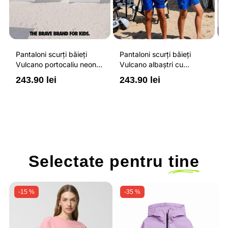
Pantaloni scurți băieți
Pantaloni scurți băieți
P
Vulcano portocaliu neon
Vulcano albaștri cu
V
cu buzunare cu fermoar,
buzunare cu fermoar,
b
243.90 lei
243.90 lei
2
impermeabili și talie
impermeabili și talie
i
ajustabilă
ajustabilă
a
Selectate pentru
tine
-15 %
-35 %