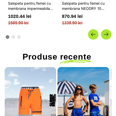
Salopeta pentru femei cu
Salopeta pentru femei cu
membrana impermeabila
membrana NEODRY 10
NEODRY 15 000 si gluga
000 si ajustari pentru
1020.44 lei
870.94 lei
integrata cu reglare 2D /
claparii de schi / 4F
1569.90 lei
1339.90 lei
4F
Produse
recente