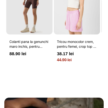
Colanti pana la genunchi
Tricou monocolor crem,
Pa
maro inchis, pentru
pentru femei, crop top si
b
re
femei, cu striatii si
croiala slim 4F
pe
88.90 lei
38.17 lei
3
cusaturi plate 4F
O
44.90 lei
PL
re