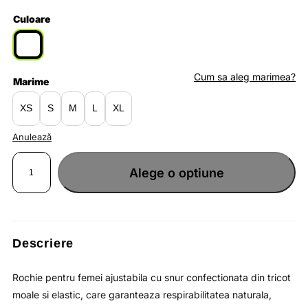
inițial
curent
Culoare
a
este:
fost:
lei123.37.
Cum sa aleg marimea?
Marime
lei189.80.
XS
S
M
L
XL
Anulează
Cantitate
Rochie
Alege o optiune
pentru
femei
cu
guler
rotund
si
ajustabila
cu
snur
Descriere
/
OUTHORN
Rochie pentru femei ajustabila cu snur confectionata din tricot
moale si elastic, care garanteaza respirabilitatea naturala,