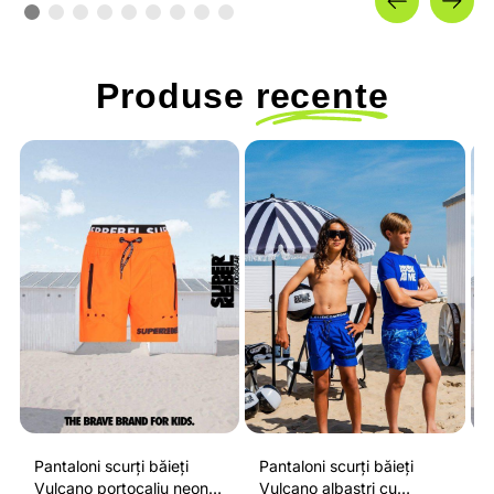
Produse
recente
Pantaloni scurți băieți
Pantaloni scurți băieți
P
Vulcano portocaliu neon
Vulcano albaștri cu
V