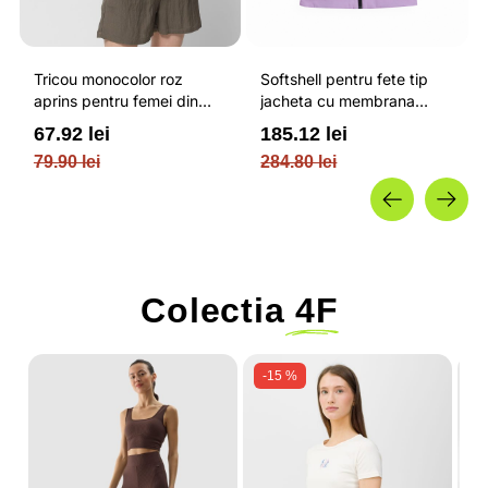
Tricou monocolor roz
Softshell pentru fete tip
aprins pentru femei din
jacheta cu membrana
bumbac si cu croiala boxy
impermeabila NEODRY 5
67.92 lei
185.12 lei
OUTHORN
000 si permis de schi roz /
79.90 lei
284.80 lei
4F JUNIOR
Colectia
4F
-15 %