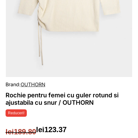
Brand:
OUTHORN
Rochie pentru femei cu guler rotund si
ajustabila cu snur / OUTHORN
Reduceri!
lei
123.37
lei
189.80
Prețul
Prețul