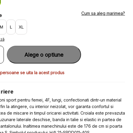
:
16.94.
79.90.
Cum sa aleg marimea?
e
M
L
XL
ază
ate
loni
Alege o optiune
u
,
 persoane se uita la acest produs
riere
oni sport pentru femei, 4F, lungi, confectionati dintr-un material
fin la atingere, cu interior neizolat, vor garanta confortul si
tea de miscare in timpul oricarei activitati. Croiala este prevazuta
uzunare laterale deschise, banda in talie si elastic in partea de
pantalonului. Inaltimea manechinului este de 176 de cm si poarta
a S. Simbolul produsului: H4L21-SPDD011-40S