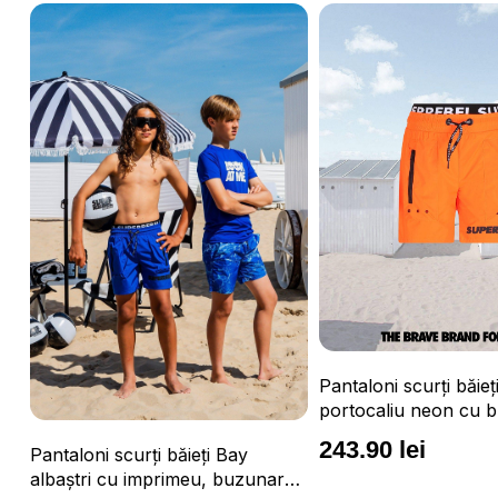
Pantaloni scurți băieți Vulcano
portocaliu neon cu buzunare cu
fermoar, impermeabili și talie
243.90 lei
Pantaloni scurți băie
ajustabilă
e,
albaștri cu buzunare