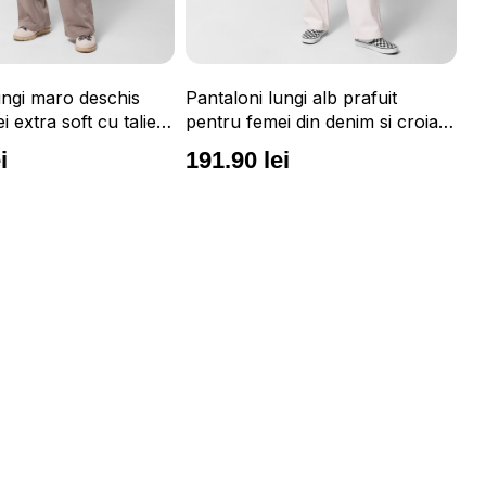
ungi maro deschis
Pantaloni lungi alb prafuit
Pa
 extra soft cu talie
pentru femei din denim si croiala
pe
THORN
regular OUTHORN
si
i
191.90 lei
2