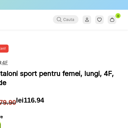
0
eri!
:
4F
taloni sport pentru femei, lungi, 4F,
de
lei
116.94
79.90
țul
țul
ial
ent
re
: