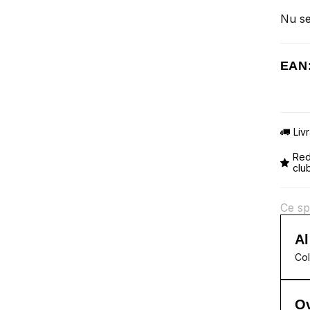
Nu se
EAN
Liv
Red
clu
Ce sp
Al
Col
Ov