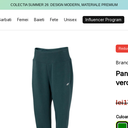
COLECTIA SUMMER 26: DESIGN MODERN, MATERIALE PREMIUM
Barbati
Femei
Baieti
Fete
Unisex
Influencer Program
Reduc
Brand
Pan
ver
lei
1
Pre
Pre
iniț
cur
Culoa
a
este