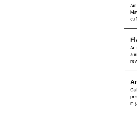
Am 
Mat
cu 
Fl
Acc
ale
rev
A
Cal
per
miș