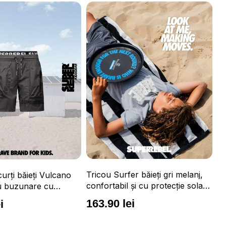
r băieți gri melanj,
Tr
și cu protecție solară
mă
pr
i
1
Tricou Surfer băieți portocaliu
neon, confortabil și cu protecție