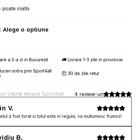
 poate inalbi
:
Alege o optiune
rare a 2-a zi in Bucuresti
Livrare 1-3 zile in provincie
uceri extra prin Sport4all
30 de zile retur
b
un clientii despre Sport4all
4 review-uri
in V.
etul a fost livrat si totul este in regula, va multumesc frumos!
idiu B.