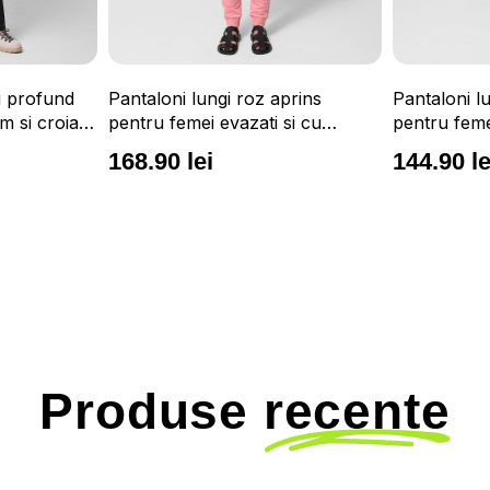
u profund
Pantaloni lungi roz aprins
Pantaloni l
m si croiala
pentru femei evazati si cu
pentru femei
reglare in talie OUTHORN
inalta OU
168.90 lei
144.90 le
Produse
recente