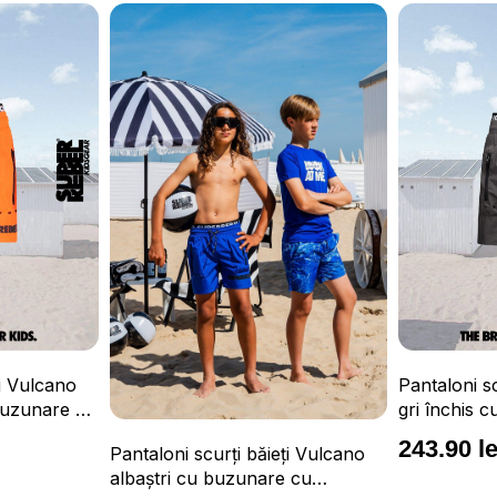
Tricou Surfe
Pantaloni scurți băieți Vulcano
confortabil 
gri închis cu buzunare cu
UPF 50+
fermoar, impermeabili și talie
163.90 le
243.90 lei
ți Vulcano
ajustabilă
 cu