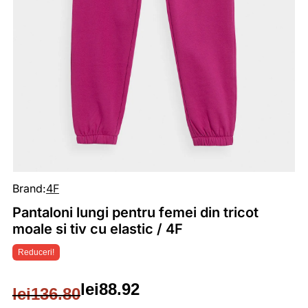
Brand:
4F
Pantaloni lungi pentru femei din tricot
moale si tiv cu elastic / 4F
Reduceri!
lei
88.92
lei
136.80
Prețul
Prețul