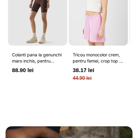
Colanti pana la genunchi
Tricou monocolor crem,
Pa
maro inchis, pentru
pentru femei, crop top si
b
femei, cu striatii si
croiala slim 4F
pe
88.90 lei
38.17 lei
3
cusaturi plate 4F
O
44.90 lei
PL
re