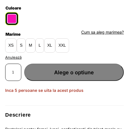
inițial
curent
Culoare
a
este:
fost:
lei88.92.
Cum sa aleg marimea?
Marime
lei136.80.
XS
S
M
L
XL
XXL
Anulează
Cantitate
Pantaloni
Alege o optiune
lungi
pentru
femei
din
tricot
moale
Inca 5 persoane se uita la acest produs
si
tiv
cu
elastic
/
4F
Descriere