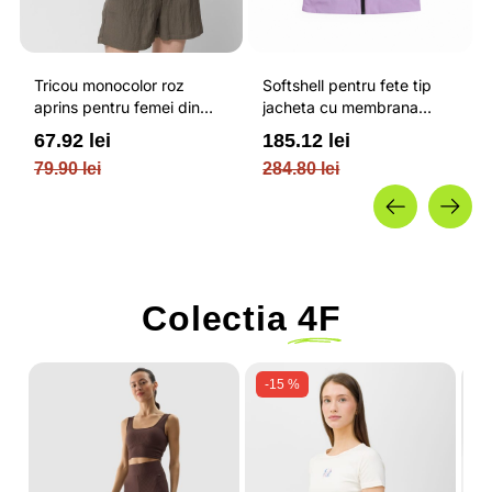
Tricou monocolor roz
Softshell pentru fete tip
aprins pentru femei din
jacheta cu membrana
bumbac si cu croiala boxy
impermeabila NEODRY 5
67.92 lei
185.12 lei
OUTHORN
000 si permis de schi roz /
79.90 lei
284.80 lei
4F JUNIOR
Colectia
4F
-15 %