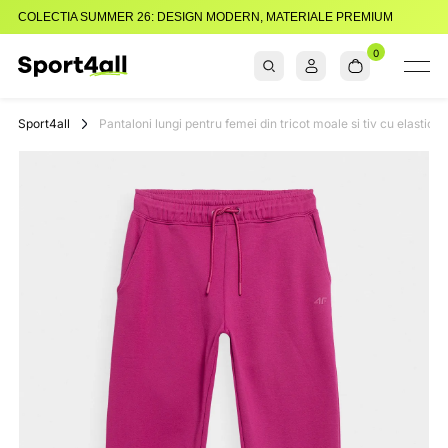
COLECTIA SUMMER 26: DESIGN MODERN, MATERIALE PREMIUM
0
Sport4all
Impartaseste
Pasiunea Pentru
Sport4all
Pantaloni lungi pentru femei din tricot moale si tiv cu elastic /
Sport