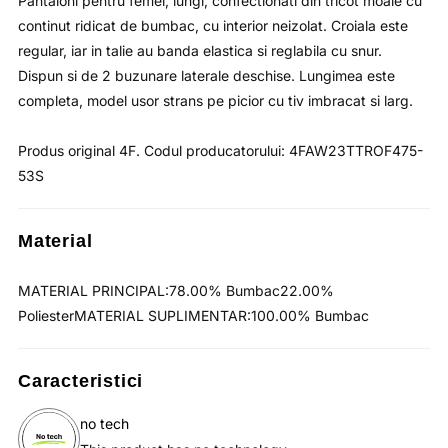
Pantaloni pentru femei, lungi, confectionati din tricot moale cu
continut ridicat de bumbac, cu interior neizolat. Croiala este
regular, iar in talie au banda elastica si reglabila cu snur.
Dispun si de 2 buzunare laterale deschise. Lungimea este
completa, model usor strans pe picior cu tiv imbracat si larg.
Produs original 4F. Codul producatorului: 4FAW23TTROF475-
53S
Material
MATERIAL PRINCIPAL:78.00% Bumbac22.00%
PoliesterMATERIAL SUPLIMENTAR:100.00% Bumbac
Caracteristici
no tech