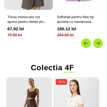
Tricou monocolor roz
Softshell pentru fete tip
aprins pentru femei din
jacheta cu membrana
bumbac si cu croiala boxy
impermeabila NEODRY 5
67.92 lei
185.12 lei
OUTHORN
000 si permis de schi roz /
79.90 lei
284.80 lei
4F JUNIOR
Colectia
4F
-15 %