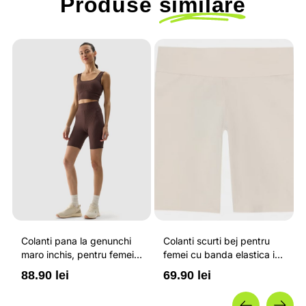
Produse
similare
Colanti pana la genunchi
Colanti scurti bej pentru
maro inchis, pentru femei,
femei cu banda elastica in
cu striatii si cusaturi plate
talie OUTHORN
88.90 lei
69.90 lei
4F