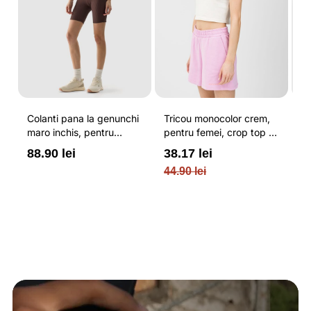
Colanti pana la genunchi
Tricou monocolor crem,
Pa
maro inchis, pentru
pentru femei, crop top si
b
femei, cu striatii si
croiala slim 4F
pe
88.90 lei
38.17 lei
3
cusaturi plate 4F
O
44.90 lei
PL
re