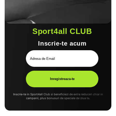
Sport4all CLUB
Inscrie-te acum
Inscrie-te in Sport4all Club si beneficiezi de extra reduceri chiar in
campanii, plus bonusuri de speciale de ziua ta.