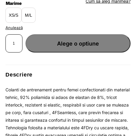
fost:
lei103.29.
Cum sa aleg marimea?
Marime
lei158.90.
XS/S
M/L
Anulează
Cantitate
Colanti
Alege o optiune
lungi
de
antrenament
negru
profund
pentru
femei
fara
cusaturi
Descriere
si
cu
uscare
rapida
Colanti de antrenament pentru femei confectionati din material
4F
tehnic, 92% poliamida si adaos de elastan de 8%, tricot
interlock, rezistent si elastic, respirabil si usor care se muleaza
pe corp, fara cusaturi , 4FSeamless, care previn frecarea si
iritarea si garanteaza confortul in timpul sesiunilor de miscare.
Tehnologia folosita a materialului este 4FDry cu uscare rapida,
fibrele 4FDry sustin evacuarea umezelii si circulaţie optima a