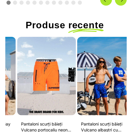
Produse
recente
Pantaloni scurți băieți
Pantaloni scurți băieți
P
Vulcano portocaliu neon
Vulcano albaștri cu
V