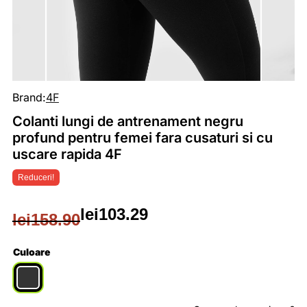
Brand:
4F
Colanti lungi de antrenament negru
profund pentru femei fara cusaturi si cu
uscare rapida 4F
Reduceri!
lei
103.29
lei
158.90
Prețul
Prețul
inițial
curent
Culoare
a
este: