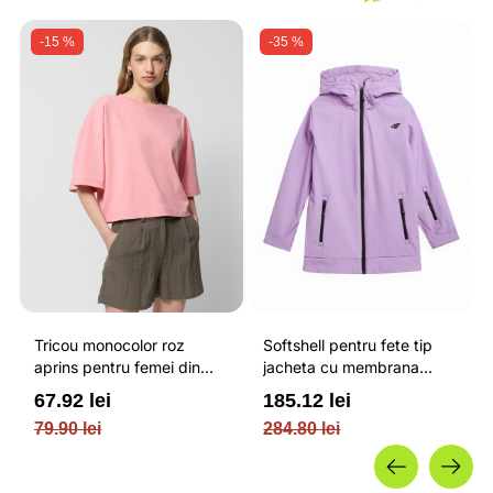
-15 %
-35 %
Tricou monocolor roz
Softshell pentru fete tip
aprins pentru femei din
jacheta cu membrana
bumbac si cu croiala boxy
impermeabila NEODRY 5
67.92 lei
185.12 lei
OUTHORN
000 si permis de schi roz /
79.90 lei
284.80 lei
4F JUNIOR