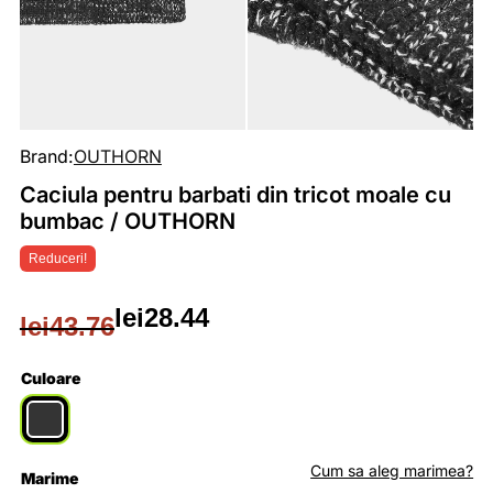
Brand:
OUTHORN
Caciula pentru barbati din tricot moale cu
bumbac / OUTHORN
Reduceri!
lei
28.44
lei
43.76
Prețul
Prețul
inițial
curent
Culoare
a
este:
fost:
lei28.44.
Cum sa aleg marimea?
Marime