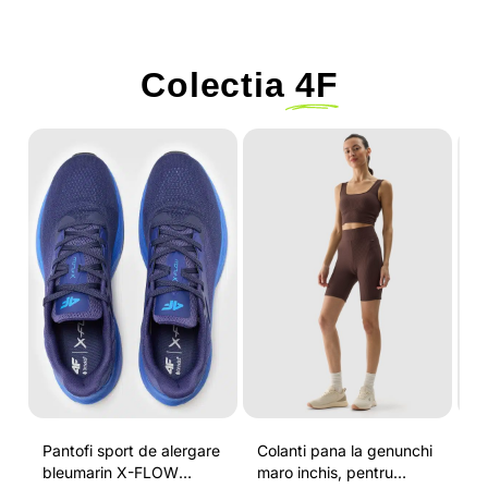
Colectia
4F
-
Pantofi sport de alergare
Colanti pana la genunchi
Tr
bleumarin X-FLOW
maro inchis, pentru
pe