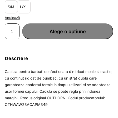
lei43.76.
S/M
L/XL
Anulează
Cantitate
Caciula
Alege o optiune
pentru
barbati
din
tricot
moale
cu
bumbac
/
OUTHORN
Descriere
Caciula pentru barbati confectionata din tricot moale si elastic,
cu continut ridicat de bumbac, cu un strat dublu care
garanteaza confortul termic in timpul utilizarii si se adapteaza
usor formei capului. Caciula se poate regla prin indoirea
marginii. Produs original OUTHORN. Codul producatorului:
OTHWAW23ACAPM349