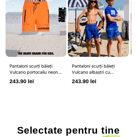
Pantaloni scurți băieți
Pantaloni scurți băieți
P
Vulcano portocaliu neon
Vulcano albaștri cu
V
cu buzunare cu fermoar,
buzunare cu fermoar,
b
243.90 lei
243.90 lei
2
impermeabili și talie
impermeabili și talie
i
ajustabilă
ajustabilă
a
Selectate pentru
tine