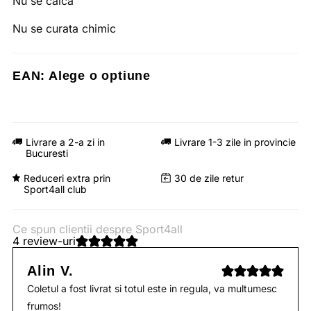
Nu se calca
Nu se curata chimic
EAN:
Alege o optiune
Livrare a 2-a zi in
Livrare 1-3 zile in provincie
Bucuresti
Reduceri extra prin
30 de zile retur
Sport4all club
Ce spun clientii despre Sport4all
4 review-uri
Alin V.
Coletul a fost livrat si totul este in regula, va multumesc
frumos!