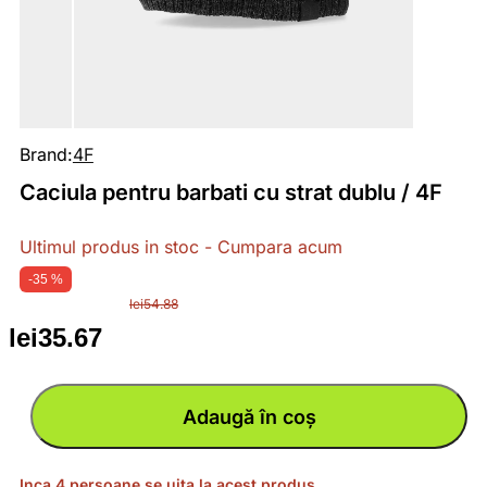
Brand:
4F
Caciula pentru barbati cu strat dublu / 4F
Ultimul produs in stoc - Cumpara acum
-35 %
lei
54.88
lei
35.67
Prețul
Prețul
inițial
curent
Cantitate
Caciula
Adaugă în coș
pentru
barbati
a
este:
cu
strat
dublu
/
Inca 4 persoane se uita la acest produs