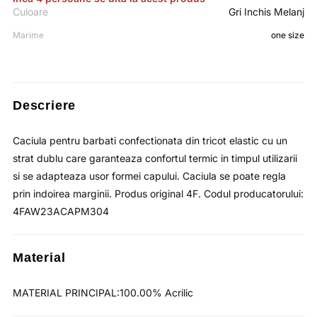
fost:
lei35.67.
4F
Culoare
Gri Inchis Melanj
lei54.88.
Marime
one size
Descriere
Caciula pentru barbati confectionata din tricot elastic cu un
strat dublu care garanteaza confortul termic in timpul utilizarii
si se adapteaza usor formei capului. Caciula se poate regla
prin indoirea marginii. Produs original 4F. Codul producatorului:
4FAW23ACAPM304
Material
MATERIAL PRINCIPAL:100.00% Acrilic