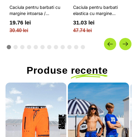
Caciula pentru barbati cu
Caciula pentru barbati
margine intoarsa /
elastica cu margine
OUTHORN
intoarsa / OUTHORN
19.76 lei
31.03 lei
30.40 lei
47.74 lei
Produse
recente