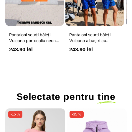
Pantaloni scurți băieți
Pantaloni scurți băieți
P
Vulcano portocaliu neon
Vulcano albaștri cu
V
cu buzunare cu fermoar,
buzunare cu fermoar,
b
243.90 lei
243.90 lei
2
impermeabili și talie
impermeabili și talie
i
ajustabilă
ajustabilă
a
Selectate pentru
tine
-15 %
-35 %