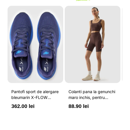
-
Pantofi sport de alergare
Colanti pana la genunchi
Tr
bleumarin X-FLOW
maro inchis, pentru
pe
pentru barbati cu brant
femei, cu striatii si
cr
362.00 lei
88.90 lei
3
ORTHOLITE® HYBRID
cusaturi plate 4F
44
PLUS si elemente
reflectorizante 4F