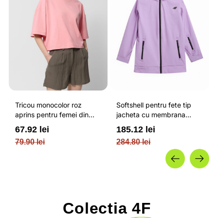
Tricou monocolor roz
Softshell pentru fete tip
aprins pentru femei din
jacheta cu membrana
bumbac si cu croiala boxy
impermeabila NEODRY 5
67.92 lei
185.12 lei
OUTHORN
000 si permis de schi roz /
79.90 lei
284.80 lei
4F JUNIOR
Colectia
4F