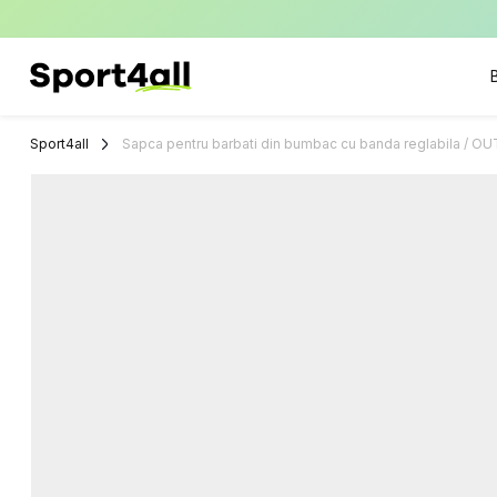
Sport4all
Impartaseste
Pasiunea Pentru
Sport4all
Sapca pentru barbati din bumbac cu banda reglabila / 
Sport