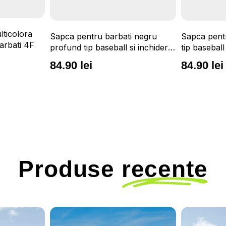
lticolora
Sapca pentru barbati negru
Sapca pentr
arbati 4F
profund tip baseball si inchidere
tip baseball
cu capsa 4F
4F
84.90 lei
84.90 lei
Produse
recente