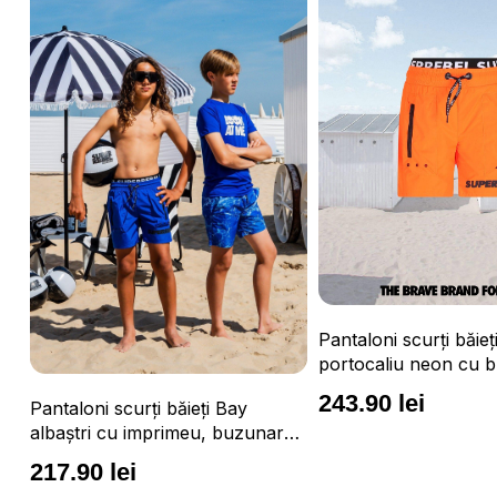
Pantaloni scurți băieți Vulcano
portocaliu neon cu buzunare cu
fermoar, impermeabili și talie
243.90 lei
Pantaloni scurți 
ajustabilă
nare,
albaștri cu buzu
ilă
fermoar, impermeab
243.90 lei
ajustabilă