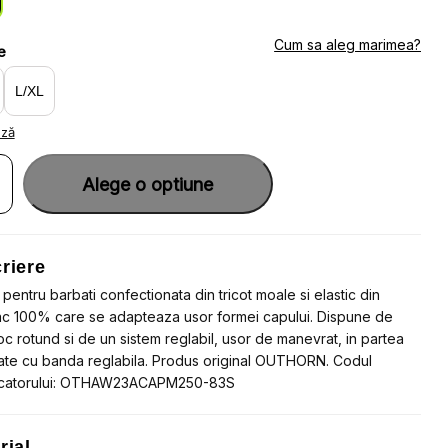
:
4.32.
2.80.
Cum sa aleg marimea?
e
L/XL
ază
ate
a
Alege o optiune
u
ti
ac
riere
a
ila
pentru barbati confectionata din tricot moale si elastic din
 100% care se adapteaza usor formei capului. Dispune de
HORN
c rotund si de un sistem reglabil, usor de manevrat, in partea
ate cu banda reglabila. Produs original OUTHORN. Codul
catorului: OTHAW23ACAPM250-83S
rial