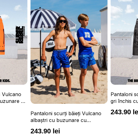
Tricou S
Pantaloni scurți băieți Vulcano
conforta
gri închis cu buzunare cu
UPF 50
fermoar, impermeabili și talie
163.90
243.90 lei
băieți Vulcano
ajustabilă
nare cu
ili și talie