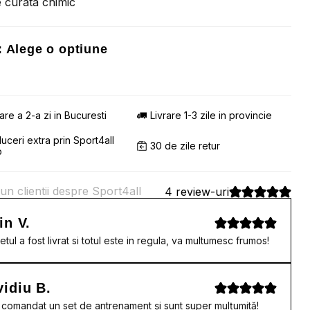
 curata chimic
:
Alege o optiune
rare a 2-a zi in Bucuresti
Livrare 1-3 zile in provincie
uceri extra prin Sport4all
30 de zile retur
b
un clientii despre Sport4all
4 review-uri
in V.
etul a fost livrat si totul este in regula, va multumesc frumos!
idiu B.
comandat un set de antrenament și sunt super mulțumită!