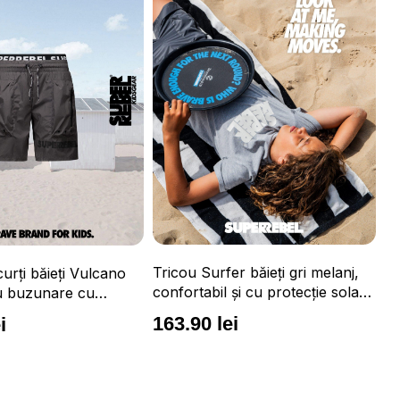
urfer băieți gri melanj,
bil și cu protecție solară
+
 lei
Tricou Surfer băieți portocaliu
neon, confortabil și cu protecție
solară UPF 50+
163.90 lei