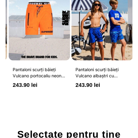
Pantaloni scurți băieți
Pantaloni scurți băieți
P
Vulcano portocaliu neon
Vulcano albaștri cu
V
cu buzunare cu fermoar,
buzunare cu fermoar,
b
243.90 lei
243.90 lei
2
impermeabili și talie
impermeabili și talie
i
ajustabilă
ajustabilă
a
Selectate pentru
tine