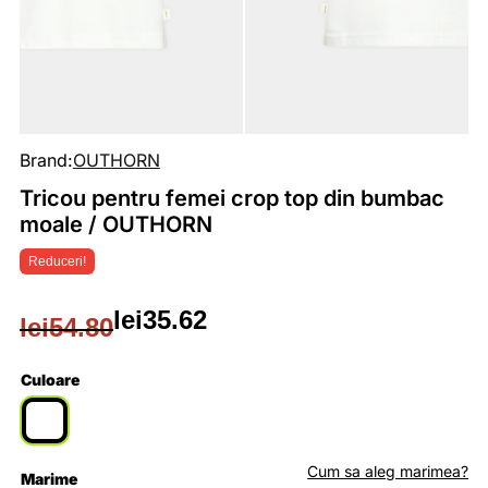
Brand:
OUTHORN
Tricou pentru femei crop top din bumbac
moale / OUTHORN
Reduceri!
lei
35.62
lei
54.80
Prețul
Prețul
inițial
curent
Culoare
a
este:
fost:
lei35.62.
Cum sa aleg marimea?
Marime