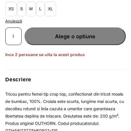
lei54.80.
XS
S
M
L
XL
Anulează
Cantitate
Tricou
Alege o optiune
pentru
femei
crop
top
din
bumbac
Inca 2 persoane se uita la acest produs
moale
/
OUTHORN
Descriere
Tricou pentru femei tip crop top, confectionat din tricot moale
de bumbac, 100%. Croiala este scurta, lungime mai scurta, cu
decolteu rotund si linia cazuta a umerilor care garanteaza
libertatea deplina de miscare. Greutatea este de: 200 g/m².
Produs original OUTHORN. Codul producatorului:
OTHAW23TTSHF0922-11S