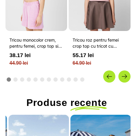
Tricou monocolor crem,
Tricou roz pentru femei
pentru femei, crop top si
crop top cu tricot cu
croiala slim 4F
nervuri OUTHORN
38.17 lei
55.17 lei
44.90 lei
64.90 lei
Produse
recente