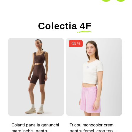
Colectia
4F
-15 %
Colanti pana la genunchi
Tricou monocolor crem,
Pa
maro inchis, pentru
pentru femei, crop top si
b