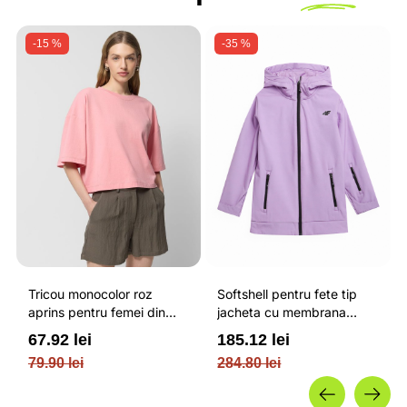
-15 %
-35 %
Tricou monocolor roz
Softshell pentru fete tip
aprins pentru femei din
jacheta cu membrana
bumbac si cu croiala boxy
impermeabila NEODRY 5
67.92 lei
185.12 lei
OUTHORN
000 si permis de schi roz /
79.90 lei
284.80 lei
4F JUNIOR