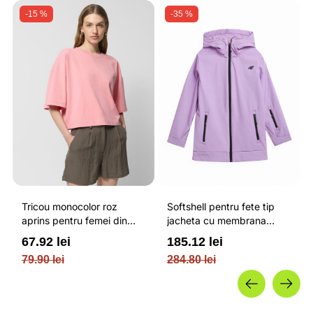
-15 %
-35 %
Tricou monocolor roz
Softshell pentru fete tip
aprins pentru femei din
jacheta cu membrana
bumbac si cu croiala boxy
impermeabila NEODRY 5
67.92 lei
185.12 lei
OUTHORN
000 si permis de schi roz /
79.90 lei
284.80 lei
4F JUNIOR