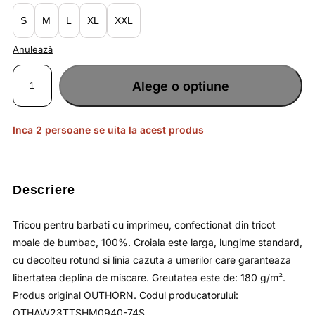
lei72.80.
S
M
L
XL
XXL
Anulează
Cantitate
Tricou
Alege o optiune
pentru
barbati
din
bumbac
cu
imprimeu
Inca 2 persoane se uita la acest produs
si
croiala
larga
/
OUTHORN
Descriere
Tricou pentru barbati cu imprimeu, confectionat din tricot
moale de bumbac, 100%. Croiala este larga, lungime standard,
cu decolteu rotund si linia cazuta a umerilor care garanteaza
libertatea deplina de miscare. Greutatea este de: 180 g/m².
Produs original OUTHORN. Codul producatorului:
OTHAW23TTSHM0940-74S