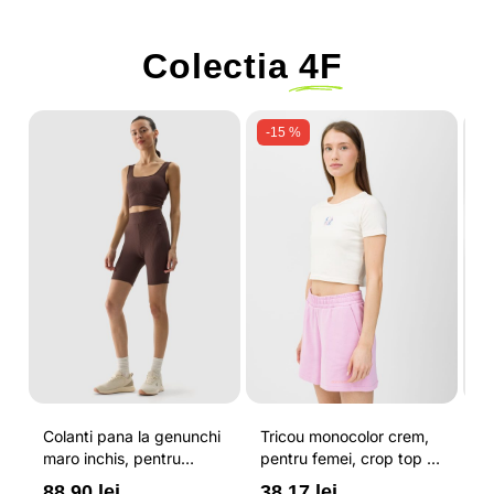
Colectia
4F
-15 %
Colanti pana la genunchi
Tricou monocolor crem,
Pa
maro inchis, pentru
pentru femei, crop top si
b
femei, cu striatii si
croiala slim 4F
pe
88.90 lei
38.17 lei
3