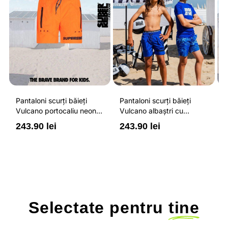
Pantaloni scurți băieți
Pantaloni scurți băieți
P
Vulcano portocaliu neon
Vulcano albaștri cu
V
cu buzunare cu fermoar,
buzunare cu fermoar,
b
243.90 lei
243.90 lei
2
impermeabili și talie
impermeabili și talie
i
ajustabilă
ajustabilă
a
Selectate pentru
tine