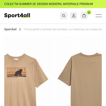
COLECTIA SUMMER 26: DESIGN MODERN, MATERIALE PREMIUM
0
Sport4all
Impartaseste
Pasiunea Pentru
Sport4all
Tricou pentru barbati din bumbac cu imprimeu si croiala lar
Sport