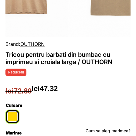
Brand:
OUTHORN
Tricou pentru barbati din bumbac cu
imprimeu si croiala larga / OUTHORN
Reduceri!
lei
47.32
lei
72.80
Prețul
Prețul
inițial
curent
Culoare
a
este:
fost:
lei47.32.
Cum sa aleg marimea?
Marime