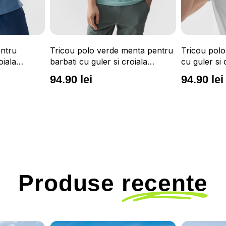
entru
Tricou polo verde menta pentru
Tricou polo
oiala
barbati cu guler si croiala
cu guler si 
regular 4F
94.90 lei
94.90 lei
Produse
recente