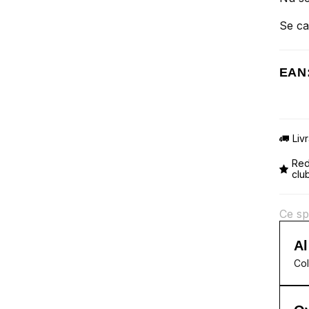
Se ca
EAN
Liv
Red
clu
Ce sp
Al
Col