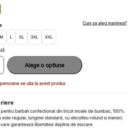
:
:
4.07.
7.80.
Cum sa aleg marimea?
e
M
L
XL
3XL
XXL
ază
ate
u
Alege o optiune
u
ti
 persoane se uita la acest produs
ac
e
a
riere
ar
 pentru barbati confectionat din tricot moale de bumbac, 100%.
teu
a este regular, lungime standard, cu decolteu rotund si maneci
d
 care garanteaza libertatea deplina de miscare.