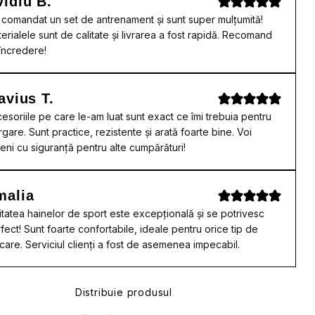
idiu B.
comandat un set de antrenament și sunt super mulțumită!
erialele sunt de calitate și livrarea a fost rapidă. Recomand
încredere!
avius T.
esoriile pe care le-am luat sunt exact ce îmi trebuia pentru
rgare. Sunt practice, rezistente și arată foarte bine. Voi
eni cu siguranță pentru alte cumpărături!
malia
itatea hainelor de sport este excepțională și se potrivesc
fect! Sunt foarte confortabile, ideale pentru orice tip de
care. Serviciul clienți a fost de asemenea impecabil.
Distribuie produsul