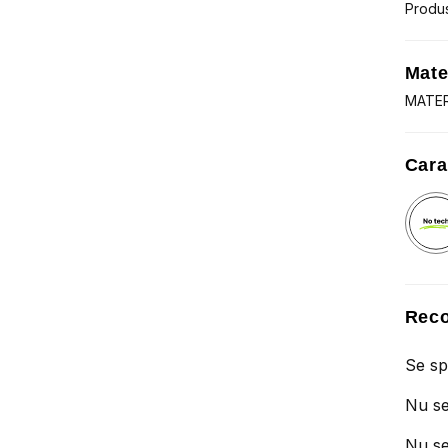
Produ
Mate
MATER
Cara
Reco
Se sp
Nu se
Nu se