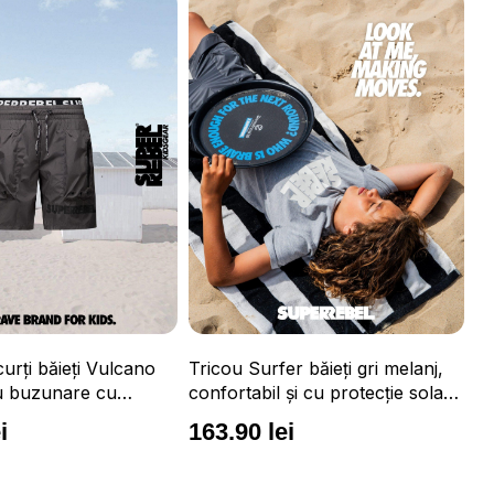
r băieți gri melanj,
Tr
și cu protecție solară
mă
pr
i
1
Tricou Surfer băieți portocaliu
neon, confortabil și cu protecție
solară UPF 50+