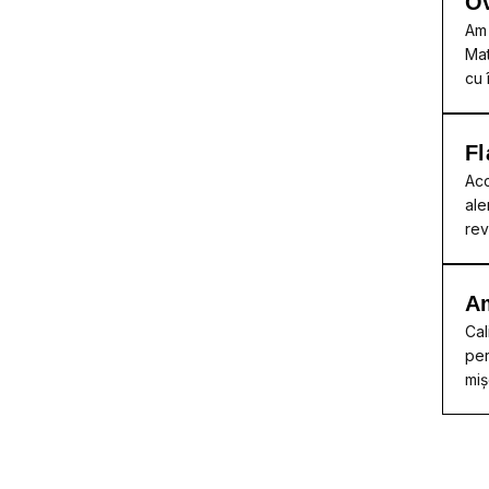
Ov
Am 
Mat
cu 
Fl
Acc
ale
rev
A
Cal
per
miș