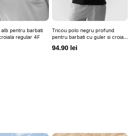
 alb pentru barbati
Tricou polo negru profund
Tr
croiala regular 4F
pentru barbati cu guler si croiala
ba
regular 4F
re
94.90 lei
9