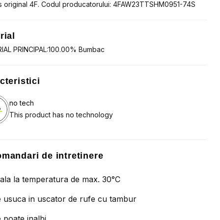
s original 4F. Codul producatorului: 4FAW23TTSHM0951-74S
rial
IAL PRINCIPAL:100.00% Bumbac
cteristici
no tech
This product has no technology
mandari de intretinere
ala la temperatura de max. 30°C
 usuca in uscator de rufe cu tambur
 poate inalbi