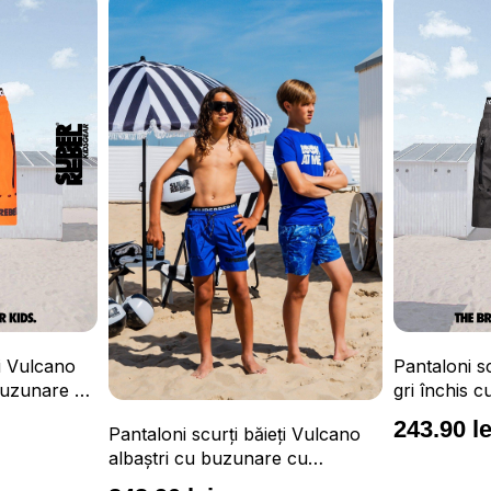
Tricou Surfe
Pantaloni scurți băieți Vulcano
confortabil 
gri închis cu buzunare cu
UPF 50+
fermoar, impermeabili și talie
163.90 le
243.90 lei
ți Vulcano
ajustabilă
 cu
și talie