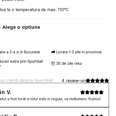
lca la o temperatura de max. 110°C
:
Alege o optiune
rare a 2-a zi in Bucuresti
Livrare 1-3 zile in provincie
uceri extra prin Sport4all
30 de zile retur
b
un clientii despre Sport4all
4 review-uri
in V.
etul a fost livrat si totul este in regula, va multumesc frumos!