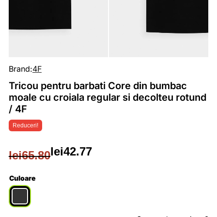
Brand:
4F
Tricou pentru barbati Core din bumbac
moale cu croiala regular si decolteu rotund
/ 4F
Reduceri!
lei
42.77
lei
65.80
Prețul
Prețul
inițial
curent
Culoare
a
este: