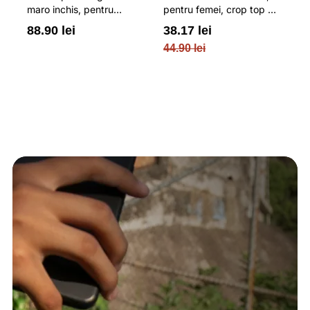
maro inchis, pentru
pentru femei, crop top si
b
femei, cu striatii si
croiala slim 4F
pe
88.90 lei
38.17 lei
3
cusaturi plate 4F
O
44.90 lei
PL
re