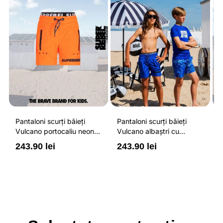
Pantaloni scurți băieți
Pantaloni scurți băieți
P
Vulcano portocaliu neon
Vulcano albaștri cu
V
cu buzunare cu fermoar,
buzunare cu fermoar,
b
243.90 lei
243.90 lei
2
impermeabili și talie
impermeabili și talie
i
ajustabilă
ajustabilă
a