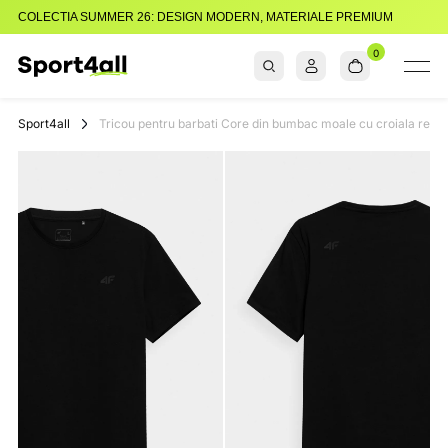
COLECTIA SUMMER 26: DESIGN MODERN, MATERIALE PREMIUM
0
Sport4all
Impartaseste
Pasiunea Pentru
Sport4all
Tricou pentru barbati Core din bumbac moale cu croiala regula
Sport