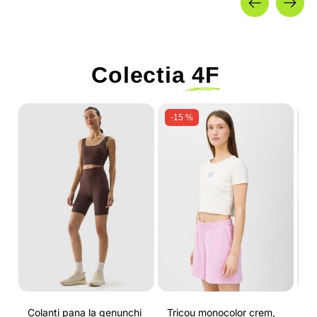
Colectia
4F
-15 %
Colanti pana la genunchi
Tricou monocolor crem,
Pa