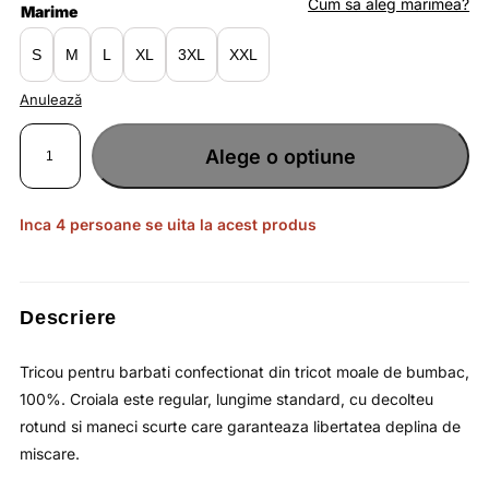
fost:
lei42.77.
Cum sa aleg marimea?
Marime
lei65.80.
S
M
L
XL
3XL
XXL
Anulează
Cantitate
Tricou
Alege o optiune
pentru
barbati
Core
din
bumbac
moale
Inca 4 persoane se uita la acest produs
cu
croiala
regular
si
decolteu
rotund
/
Descriere
4F
Tricou pentru barbati confectionat din tricot moale de bumbac,
100%. Croiala este regular, lungime standard, cu decolteu
rotund si maneci scurte care garanteaza libertatea deplina de
miscare.