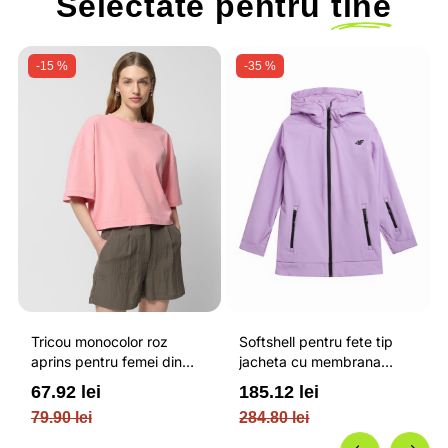
Selectate pentru
tine
-15 %
-35 %
Tricou monocolor roz
Softshell pentru fete tip
aprins pentru femei din
jacheta cu membrana
bumbac si cu croiala boxy
impermeabila NEODRY 5
67.92 lei
185.12 lei
OUTHORN
000 si permis de schi roz /
79.90 lei
284.80 lei
4F JUNIOR