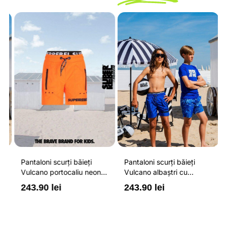
Pantaloni scurți băieți
Pantaloni scurți băieți
P
Vulcano portocaliu neon
Vulcano albaștri cu
V
cu buzunare cu fermoar,
buzunare cu fermoar,
b
243.90 lei
243.90 lei
2
impermeabili și talie
impermeabili și talie
i
ajustabilă
ajustabilă
a