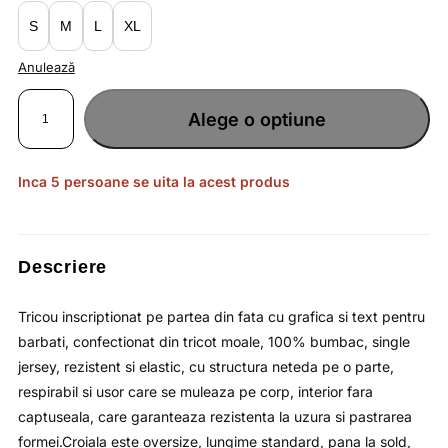
S
M
L
XL
Anulează
Cantitate
Tricou
Alege o optiune
galben
pentru
barbati
din
bumbac
cu
Inca 5 persoane se uita la acest produs
croiala
oversize
si
decolteu
rotund
OUTHORN
Descriere
Tricou inscriptionat pe partea din fata cu grafica si text pentru
barbati, confectionat din tricot moale, 100% bumbac, single
jersey, rezistent si elastic, cu structura neteda pe o parte,
respirabil si usor care se muleaza pe corp, interior fara
captuseala, care garanteaza rezistenta la uzura si pastrarea
formei.Croiala este oversize, lungime standard, pana la sold,