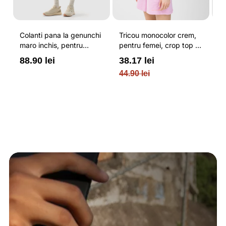
Colanti pana la genunchi
Tricou monocolor crem,
Pa
maro inchis, pentru
pentru femei, crop top si
b
femei, cu striatii si
croiala slim 4F
pe
88.90 lei
38.17 lei
3
cusaturi plate 4F
O
44.90 lei
PL
re