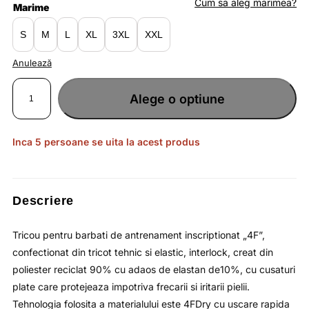
fost:
lei81.19.
Cum sa aleg marimea?
Marime
lei124.90.
S
M
L
XL
3XL
XXL
Anulează
Cantitate
Tricou
Alege o optiune
de
antrenament
antracit
pentru
barbati
cu
Inca 5 persoane se uita la acest produs
croiala
slim
si
perforatii
la
subrat
4F
Descriere
Tricou pentru barbati de antrenament inscriptionat „4F”,
confectionat din tricot tehnic si elastic, interlock, creat din
poliester reciclat 90% cu adaos de elastan de10%, cu cusaturi
plate care protejeaza impotriva frecarii si iritarii pielii.
Tehnologia folosita a materialului este 4FDry cu uscare rapida