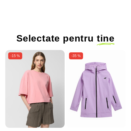
ajustabilă
ajustabilă
a
Selectate pentru
tine
-15 %
-35 %