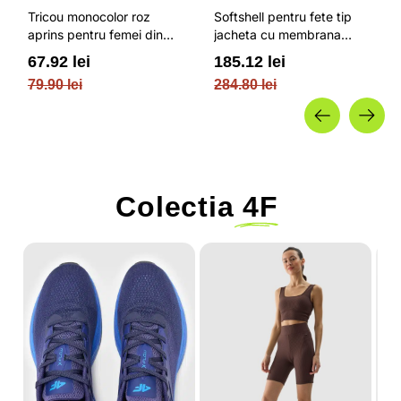
Tricou monocolor roz
Softshell pentru fete tip
aprins pentru femei din
jacheta cu membrana
bumbac si cu croiala boxy
impermeabila NEODRY 5
67.92 lei
185.12 lei
OUTHORN
000 si permis de schi roz /
79.90 lei
284.80 lei
4F JUNIOR
Colectia
4F
-