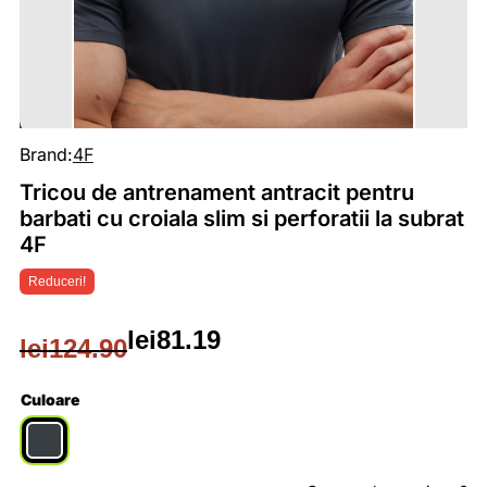
Brand:
4F
Tricou de antrenament antracit pentru
barbati cu croiala slim si perforatii la subrat
4F
Reduceri!
lei
81.19
lei
124.90
Prețul
Prețul
inițial
curent
Culoare
a
este: