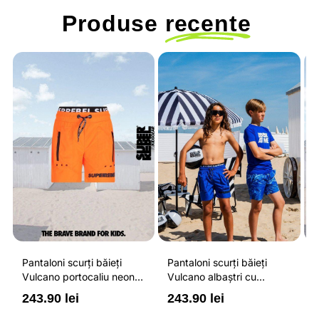
Produse
recente
Pantaloni scurți băieți
Pantaloni scurți băieți
P
Vulcano portocaliu neon
Vulcano albaștri cu
V
cu buzunare cu fermoar,
buzunare cu fermoar,
b
243.90 lei
243.90 lei
2
impermeabili și talie
impermeabili și talie
i