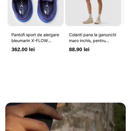
Pantofi sport de alergare
Colanti pana la genunchi
Tr
bleumarin X-FLOW
maro inchis, pentru
pe
pentru barbati cu brant
femei, cu striatii si
cr
362.00 lei
88.90 lei
3
ORTHOLITE® HYBRID
cusaturi plate 4F
44
PLUS si elemente
reflectorizante 4F