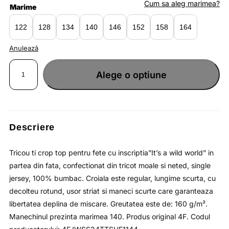
fost:
lei27.24.
Cum sa aleg marimea?
Marime
lei41.90.
122
128
134
140
146
152
158
164
Anulează
Cantitate
Tricou
Alege o optiune
crop
top
negru
pentru
fete
cu
imprimeu
din
bumbac
Descriere
moale
si
decolteu
rotund
Tricou ti crop top pentru fete cu inscriptia”It’s a wild world” in
4F
JUNIOR
partea din fata, confectionat din tricot moale si neted, single
jersey, 100% bumbac. Croiala este regular, lungime scurta, cu
decolteu rotund, usor striat si maneci scurte care garanteaza
libertatea deplina de miscare. Greutatea este de: 160 g/m².
Manechinul prezinta marimea 140. Produs original 4F. Codul