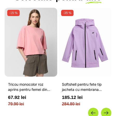
-15 %
-35 %
Tricou monocolor roz
Softshell pentru fete tip
aprins pentru femei din
jacheta cu membrana
bumbac si cu croiala boxy
impermeabila NEODRY 5
67.92 lei
185.12 lei
OUTHORN
000 si permis de schi roz /
79.90 lei
284.80 lei
4F JUNIOR