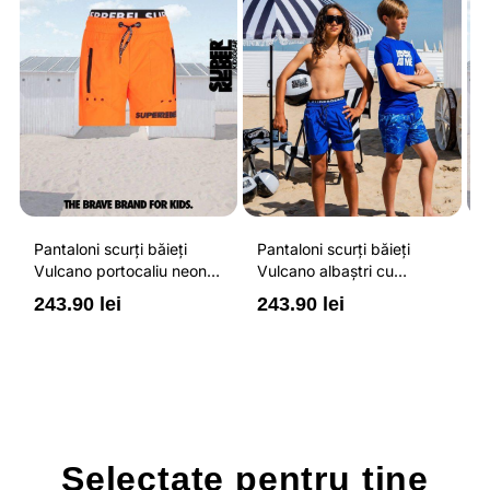
Pantaloni scurți băieți
Pantaloni scurți băieți
P
Vulcano portocaliu neon
Vulcano albaștri cu
V
cu buzunare cu fermoar,
buzunare cu fermoar,
b
243.90 lei
243.90 lei
2
impermeabili și talie
impermeabili și talie
i
ajustabilă
ajustabilă
a
Selectate pentru
tine