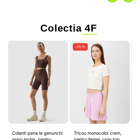
Colectia
4F
-15 %
Colanti pana la genunchi
Tricou monocolor crem,
Pa
maro inchis, pentru
pentru femei, crop top si
b