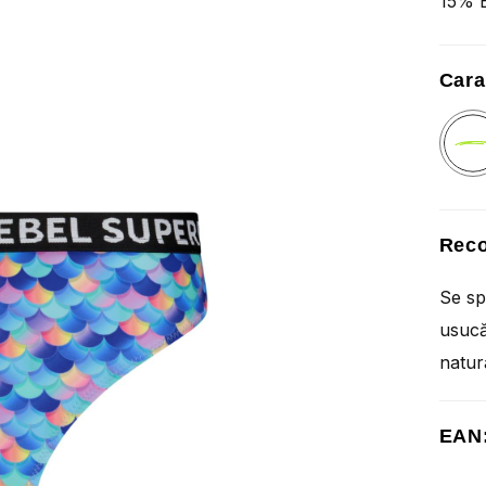
15% E
Cara
Reco
Se sp
usucă
natur
EAN