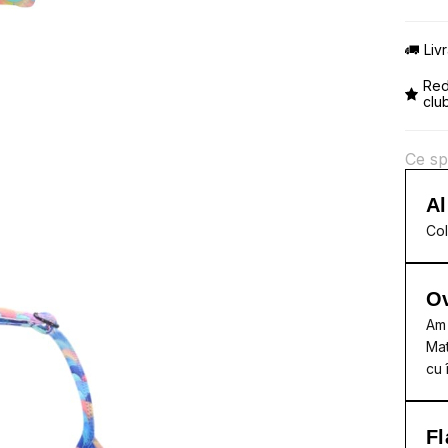
Liv
Red
clu
Ce sp
Al
Col
Ov
Am 
Mat
cu 
Fl