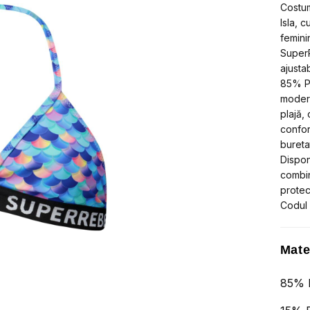
și
Costum
prote
Isla, 
solar
femini
UPF
50+
SuperR
ajusta
85% Po
modern
plajă,
confor
bureta
Dispon
combin
protec
Codul 
Mate
85% P