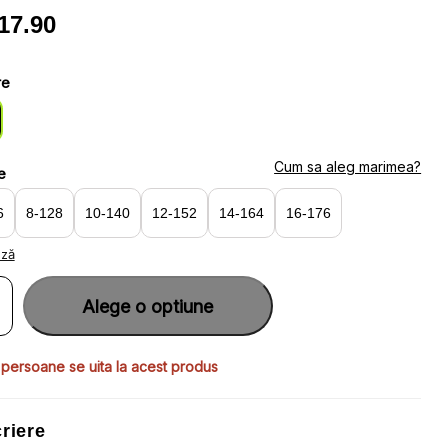
17.90
re
Cum sa aleg marimea?
e
6
8-128
10-140
12-152
14-164
16-176
ază
ate
Alege o optiune
hi
 persoane se uita la acest produs
ri
meu,
riere
ili