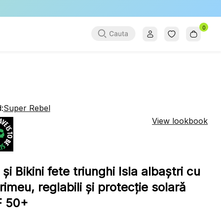
0
:
Super Rebel
View lookbook
și Bikini fete triunghi Isla albaștri cu
imeu, reglabili și protecție solară
 50+