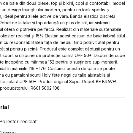
 de baie din două piese, top și bikini, cool și confortabil, model
cție
cu un design triunghiular modern, pentru un look sportiv și
ă
n, ideal pentru zilele active de vară. Banda elastică discretă
ebel de la talie și top adaugă un plus de stil, iar sistemul
bil oferă o potrivire perfectă. Realizat din materiale sustenabile,
liester reciclat și 15% Elastan acest costum de baie îmbină stilul
 cu responsabilitatea față de mediu, fiind potrivit atât pentru
 cât și pentru piscină. Produsul este complet căptușit pentru un
t sporit și dispune de protecție solară UPF 50+. Dispun de cupe
te începând cu mărimea 152 pentru o susținere suplimentară.
ibil în mărimile 116 – 176. Costumul acesta de baie se poate
a cu pantaloni scurți Holy fete negri cu talie ajustabilă și
ție solară UPF 50+. Produs original Super Rebel. BE BRAVE!
producătorului: R601_5002_108
rial
oliester reciclat: