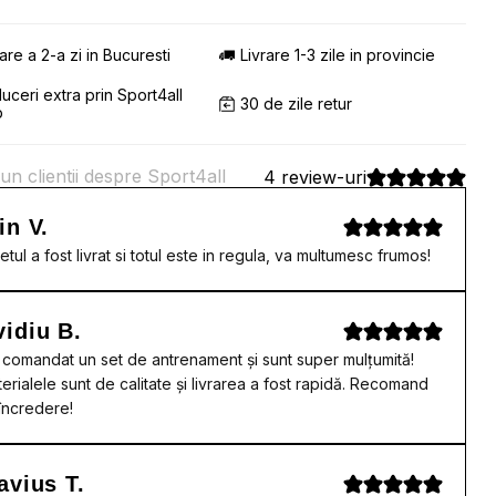
rare a 2-a zi in Bucuresti
Livrare 1-3 zile in provincie
uceri extra prin Sport4all
30 de zile retur
b
un clientii despre Sport4all
4 review-uri
in V.
etul a fost livrat si totul este in regula, va multumesc frumos!
idiu B.
comandat un set de antrenament și sunt super mulțumită!
erialele sunt de calitate și livrarea a fost rapidă. Recomand
încredere!
avius T.