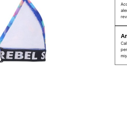
Acc
ale
rev
A
Cal
per
miș