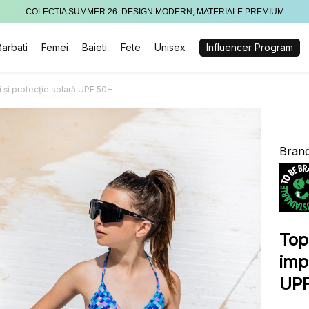
COLECTIA SUMMER 26: DESIGN MODERN, MATERIALE PREMIUM
Barbati
Femei
Baieti
Fete
Unisex
Influencer Program
li și protecție solară UPF 50+
Brand
Top 
impr
UPF