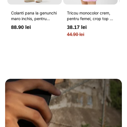
Colanti pana la genunchi
Tricou monocolor crem,
Pa
maro inchis, pentru
pentru femei, crop top si
b
femei, cu striatii si
croiala slim 4F
pe
88.90 lei
38.17 lei
3
cusaturi plate 4F
O
44.90 lei
PL
re