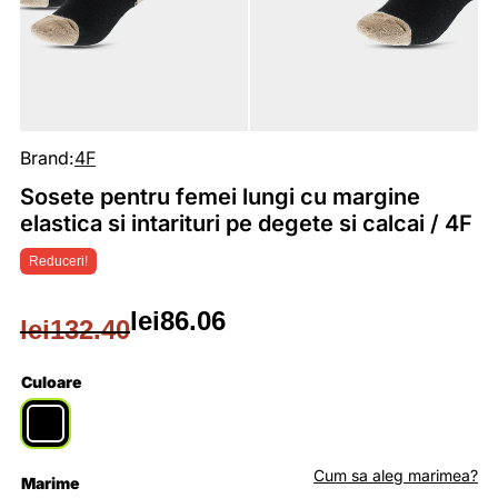
Brand:
4F
Sosete pentru femei lungi cu margine
elastica si intarituri pe degete si calcai / 4F
Reduceri!
lei
86.06
lei
132.40
Prețul
Prețul
inițial
curent
Culoare
a
este:
fost:
lei86.06.
Cum sa aleg marimea?
Marime