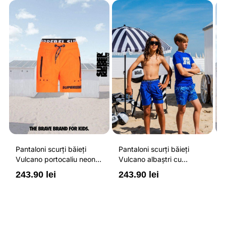
Pantaloni scurți băieți
Pantaloni scurți băieți
P
Vulcano portocaliu neon
Vulcano albaștri cu
V
cu buzunare cu fermoar,
buzunare cu fermoar,
b
243.90 lei
243.90 lei
2
impermeabili și talie
impermeabili și talie
i
ajustabilă
ajustabilă
a