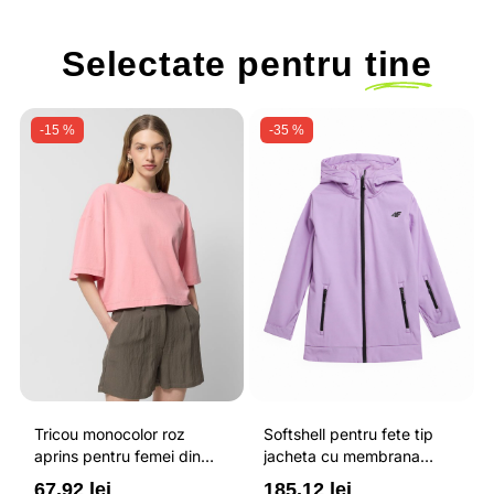
Selectate pentru
tine
-15 %
-35 %
Tricou monocolor roz
Softshell pentru fete tip
aprins pentru femei din
jacheta cu membrana
bumbac si cu croiala boxy
impermeabila NEODRY 5
67.92 lei
185.12 lei