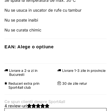
Se spala la temperatura de max. 30°C
Nu se usuca in uscator de rufe cu tambur
Nu se poate inalbi
Nu se curata chimic
EAN:
Alege o optiune
Livrare a 2-a zi in
Livrare 1-3 zile in provincie
Bucuresti
Reduceri extra prin
30 de zile retur
Sport4all club
Ce spun clientii despre Sport4all
4 review-uri