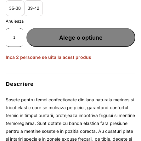
lei132.40.
35-38
39-42
Anulează
Cantitate
Sosete
Alege o optiune
pentru
femei
lungi
cu
margine
elastica
Inca 2 persoane se uita la acest produs
si
intarituri
pe
degete
si
calcai
/
Descriere
4F
Sosete pentru femei confectionate din lana naturala merinos si
tricot elastic care se muleaza pe picior, garantand confortul
termic in timpul purtarii, protejeaza impotriva frigului si mentine
termoreglarea. Sunt dotate cu banda elastica fara presiune
pentru a mentine sosetele in pozitia corecta. Au cusaturi plate
si intariri speciale in zonele expuse frecarii, pe tibie, degete si