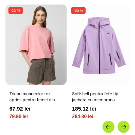
-15 %
-35 %
Tricou monocolor roz
Softshell pentru fete tip
aprins pentru femei din
jacheta cu membrana
bumbac si cu croiala boxy
impermeabila NEODRY 5
67.92 lei
185.12 lei
OUTHORN
000 si permis de schi roz /
79.90 lei
284.80 lei
4F JUNIOR