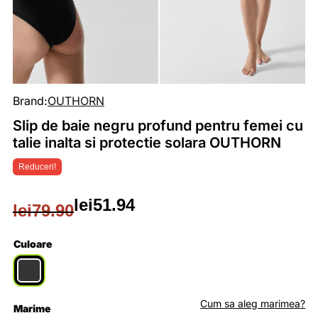
Brand:
OUTHORN
Slip de baie negru profund pentru femei cu
talie inalta si protectie solara OUTHORN
Reduceri!
lei
51.94
lei
79.90
Prețul
Prețul
inițial
curent
Culoare
a
este:
fost:
lei51.94.
Cum sa aleg marimea?
Marime