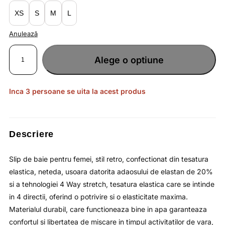
lei79.90.
XS
S
M
L
Anulează
Cantitate
Slip
Alege o optiune
de
baie
negru
profund
pentru
femei
Inca 3 persoane se uita la acest produs
cu
talie
inalta
si
protectie
solara
OUTHORN
Descriere
Slip de baie pentru femei, stil retro, confectionat din tesatura
elastica, neteda, usoara datorita adaosului de elastan de 20%
si a tehnologiei 4 Way stretch, tesatura elastica care se intinde
in 4 directii, oferind o potrivire si o elasticitate maxima.
Materialul durabil, care functioneaza bine in apa garanteaza
confortul si libertatea de miscare in timpul activitatilor de vara,