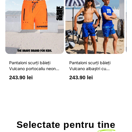
Pantaloni scurți băieți
Pantaloni scurți băieți
P
Vulcano portocaliu neon
Vulcano albaștri cu
V
cu buzunare cu fermoar,
buzunare cu fermoar,
b
243.90 lei
243.90 lei
2
impermeabili și talie
impermeabili și talie
i
ajustabilă
ajustabilă
a
Selectate pentru
tine