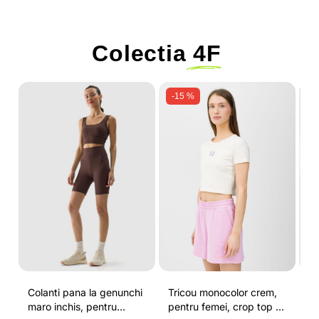
Colectia
4F
-15 %
Colanti pana la genunchi
Tricou monocolor crem,
Pa
maro inchis, pentru
pentru femei, crop top si
b