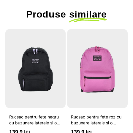
Produse
similare
Rucsac pentru fete negru
Rucsac pentru fete roz cu
cu buzunare laterale si o
buzunare laterale si o
capacitate de 16 litri 4F
capacitate de 16 litri 4F
139.9 lei
139.9 lei