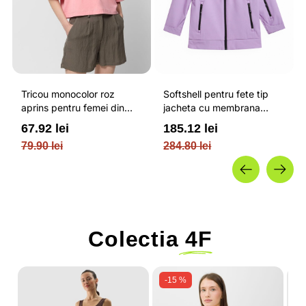
Tricou monocolor roz
Softshell pentru fete tip
aprins pentru femei din
jacheta cu membrana
bumbac si cu croiala boxy
impermeabila NEODRY 5
67.92 lei
185.12 lei
OUTHORN
000 si permis de schi roz /
79.90 lei
284.80 lei
4F JUNIOR
Colectia
4F
-15 %