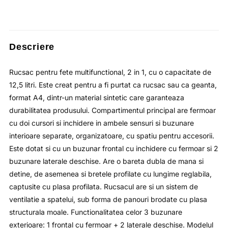
a
este:
fost:
lei80.60.
lei124.00.
Descriere
Rucsac pentru fete multifunctional, 2 in 1, cu o capacitate de
12,5 litri. Este creat pentru a fi purtat ca rucsac sau ca geanta,
format A4, dintr-un material sintetic care garanteaza
durabilitatea produsului. Compartimentul principal are fermoar
cu doi cursori si inchidere in ambele sensuri si buzunare
interioare separate, organizatoare, cu spatiu pentru accesorii.
Este dotat si cu un buzunar frontal cu inchidere cu fermoar si 2
buzunare laterale deschise. Are o bareta dubla de mana si
detine, de asemenea si bretele profilate cu lungime reglabila,
captusite cu plasa profilata. Rucsacul are si un sistem de
ventilatie a spatelui, sub forma de panouri brodate cu plasa
structurala moale. Functionalitatea celor 3 buzunare
exterioare: 1 frontal cu fermoar + 2 laterale deschise. Modelul