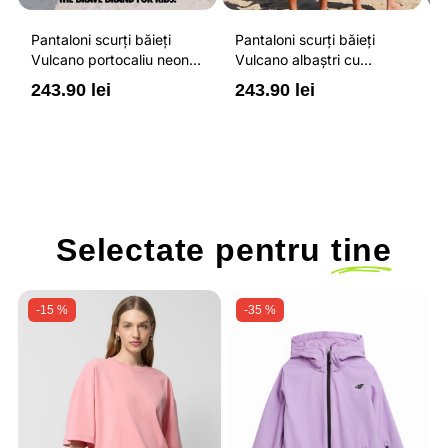
Pantaloni scurți băieți
Pantaloni scurți băieți
P
Vulcano portocaliu neon
Vulcano albaștri cu
V
cu buzunare cu fermoar,
buzunare cu fermoar,
b
243.90 lei
243.90 lei
2
impermeabili și talie
impermeabili și talie
i
ajustabilă
ajustabilă
a
Selectate pentru
tine
-15 %
-35 %