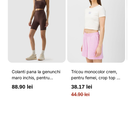
Colanti pana la genunchi
Tricou monocolor crem,
Pa
maro inchis, pentru
pentru femei, crop top si
b
femei, cu striatii si
croiala slim 4F
pe
88.90 lei
38.17 lei
3
cusaturi plate 4F
O
44.90 lei
PL
re