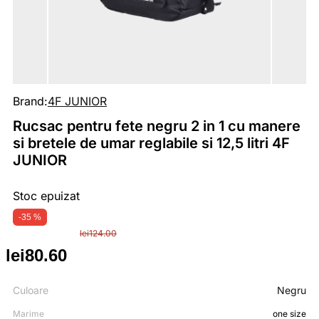
Brand:
4F JUNIOR
Rucsac pentru fete negru 2 in 1 cu manere
si bretele de umar reglabile si 12,5 litri 4F
JUNIOR
Stoc epuizat
-35 %
lei
124.00
lei
80.60
Prețul
Prețul
inițial
curent
Culoare
Negru
Marime
one size