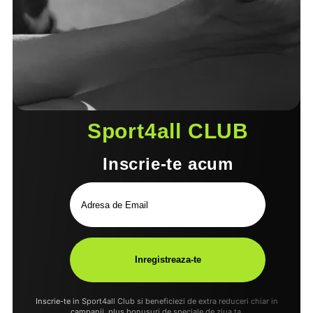
Sport4all CLUB
Inscrie-te acum
Inscrie-te in Sport4all Club si beneficiezi de extra reduceri chiar in
campanii, plus bonusuri de speciale de ziua ta.