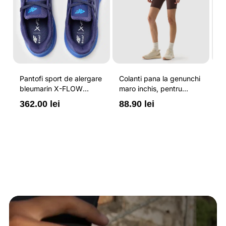
Pantofi sport de alergare
Colanti pana la genunchi
Tr
bleumarin X-FLOW
maro inchis, pentru
pe
pentru barbati cu brant
femei, cu striatii si
cr
362.00 lei
88.90 lei
3
ORTHOLITE® HYBRID
cusaturi plate 4F
44
PLUS si elemente
reflectorizante 4F