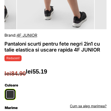
Brand:
4F JUNIOR
Pantaloni scurti pentru fete negri 2in1 cu
talie elastica si uscare rapida 4F JUNIOR
Reduceri!
lei
55.19
lei
84.90
Prețul
Prețul
inițial
curent
Culoare
a
este:
fost:
lei55.19.
Cum sa aleg marimea?
Marime