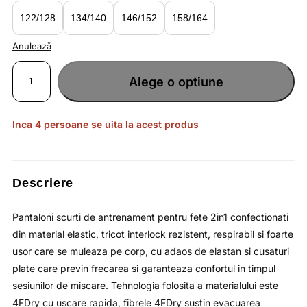
lei84.90.
122/128
134/140
146/152
158/164
Anulează
Cantitate
Pantaloni
Alege o optiune
scurti
pentru
fete
negri
2in1
cu
Inca 4 persoane se uita la acest produs
talie
elastica
si
uscare
rapida
4F
JUNIOR
Descriere
Pantaloni scurti de antrenament pentru fete 2in1 confectionati
din material elastic, tricot interlock rezistent, respirabil si foarte
usor care se muleaza pe corp, cu adaos de elastan si cusaturi
plate care previn frecarea si garanteaza confortul in timpul
sesiunilor de miscare. Tehnologia folosita a materialului este
4FDry cu uscare rapida, fibrele 4FDry sustin evacuarea