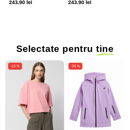
243.90 lei
243.90 lei
2
impermeabili și talie
impermeabili și talie
i
ajustabilă
ajustabilă
a
Selectate pentru
tine
-15 %
-35 %