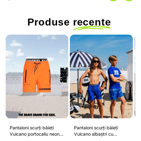
Produse
recente
Pantaloni scurți băieți
Pantaloni scurți băieți
P
Vulcano portocaliu neon
Vulcano albaștri cu
V
cu buzunare cu fermoar,
buzunare cu fermoar,
b