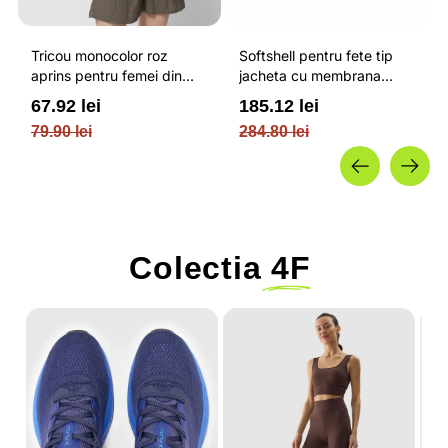
Tricou monocolor roz
Softshell pentru fete tip
aprins pentru femei din
jacheta cu membrana
bumbac si cu croiala boxy
impermeabila NEODRY 5
67.92 lei
185.12 lei
OUTHORN
000 si permis de schi roz /
79.90 lei
284.80 lei
4F JUNIOR
Colectia
4F
-