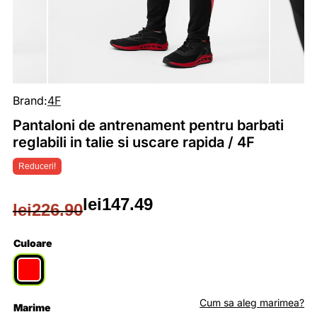
Brand:
4F
Pantaloni de antrenament pentru barbati
reglabili in talie si uscare rapida / 4F
Reduceri!
lei
147.49
lei
226.90
Prețul
Prețul
inițial
curent
Culoare
a
este:
fost:
lei147.49.
Cum sa aleg marimea?
Marime