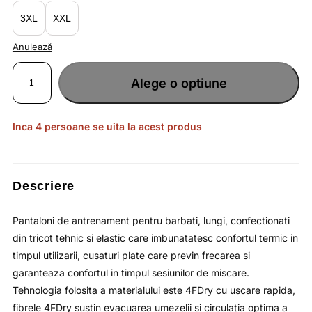
lei226.90.
3XL
XXL
Anulează
Cantitate
Pantaloni
Alege o optiune
de
antrenament
pentru
barbati
reglabili
in
Inca 4 persoane se uita la acest produs
talie
si
uscare
rapida
/
4F
Descriere
Pantaloni de antrenament pentru barbati, lungi, confectionati
din tricot tehnic si elastic care imbunatatesc confortul termic in
timpul utilizarii, cusaturi plate care previn frecarea si
garanteaza confortul in timpul sesiunilor de miscare.
Tehnologia folosita a materialului este 4FDry cu uscare rapida,
fibrele 4FDry sustin evacuarea umezelii si circulaţia optima a