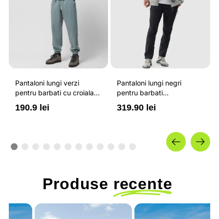
Pantaloni lungi verzi
Pantaloni lungi negri
pentru barbati cu croiala
pentru barbati
regular si banda elastic la
impermeabili si cu
190.9 lei
319.90 lei
glezne OUTHORN
elemente reflectorizante
4F
Produse
recente