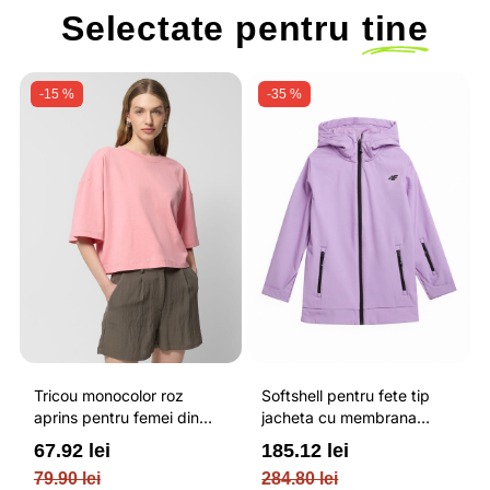
Selectate pentru
tine
-15 %
-35 %
Tricou monocolor roz
Softshell pentru fete tip
aprins pentru femei din
jacheta cu membrana
bumbac si cu croiala boxy
impermeabila NEODRY 5
67.92 lei
185.12 lei
OUTHORN
000 si permis de schi roz /
79.90 lei
284.80 lei
4F JUNIOR