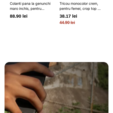
Colanti pana la genunchi
Tricou monocolor crem,
Pa
maro inchis, pentru
pentru femei, crop top si
b
femei, cu striatii si
croiala slim 4F
pe
88.90 lei
38.17 lei
3
cusaturi plate 4F
O
44.90 lei
PL
re