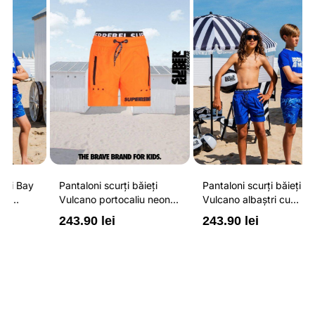
Pantaloni scurți băieți
Pantaloni scurți băieți
P
Vulcano portocaliu neon
Vulcano albaștri cu
V
cu buzunare cu fermoar,
buzunare cu fermoar,
b
243.90 lei
243.90 lei
2
impermeabili și talie
impermeabili și talie
i
ajustabilă
ajustabilă
a