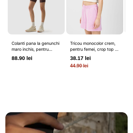
Colanti pana la genunchi
Tricou monocolor crem,
Pa
maro inchis, pentru
pentru femei, crop top si
b
femei, cu striatii si
croiala slim 4F
pe
88.90 lei
38.17 lei
3
cusaturi plate 4F
O
44.90 lei
PL
re