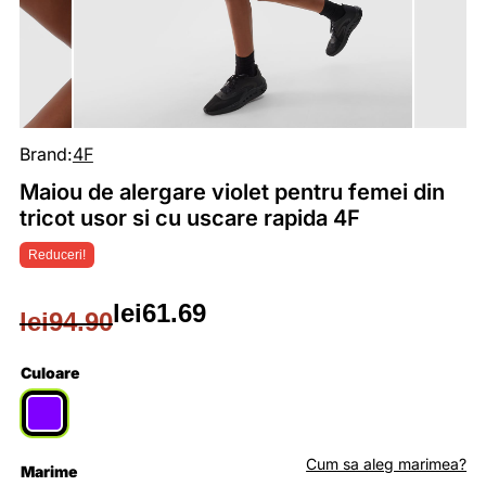
Brand:
4F
Maiou de alergare violet pentru femei din
tricot usor si cu uscare rapida 4F
Reduceri!
lei
61.69
lei
94.90
Prețul
Prețul
inițial
curent
Culoare
a
este:
fost:
lei61.69.
Cum sa aleg marimea?
Marime