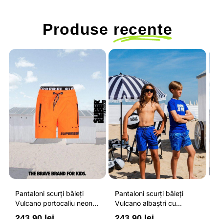
Produse
recente
Pantaloni scurți băieți
Pantaloni scurți băieți
P
Vulcano portocaliu neon
Vulcano albaștri cu
V
cu buzunare cu fermoar,
buzunare cu fermoar,
b
243.90 lei
243.90 lei
2