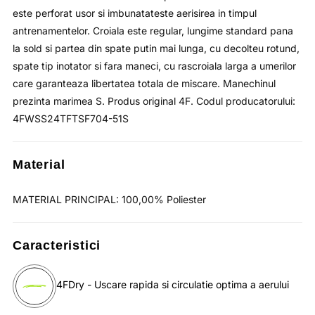
este perforat usor si imbunatateste aerisirea in timpul
antrenamentelor. Croiala este regular, lungime standard pana
la sold si partea din spate putin mai lunga, cu decolteu rotund,
spate tip inotator si fara maneci, cu rascroiala larga a umerilor
care garanteaza libertatea totala de miscare. Manechinul
prezinta marimea S. Produs original 4F. Codul producatorului:
4FWSS24TFTSF704-51S
Material
MATERIAL PRINCIPAL: 100,00% Poliester
Caracteristici
4FDry - Uscare rapida si circulatie optima a aerului