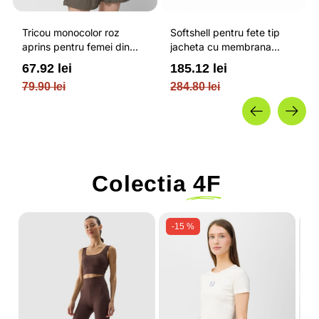
Tricou monocolor roz
Softshell pentru fete tip
aprins pentru femei din
jacheta cu membrana
bumbac si cu croiala boxy
impermeabila NEODRY 5
67.92 lei
185.12 lei
OUTHORN
000 si permis de schi roz /
79.90 lei
284.80 lei
4F JUNIOR
Colectia
4F
-15 %