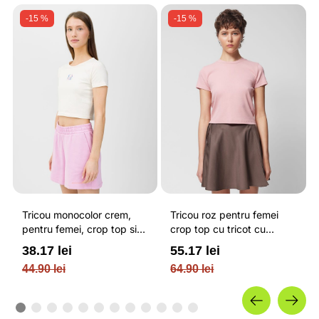
-15 %
-15 %
Tricou monocolor crem,
Tricou roz pentru femei
pentru femei, crop top si
crop top cu tricot cu
croiala slim 4F
nervuri OUTHORN
38.17 lei
55.17 lei
44.90 lei
64.90 lei