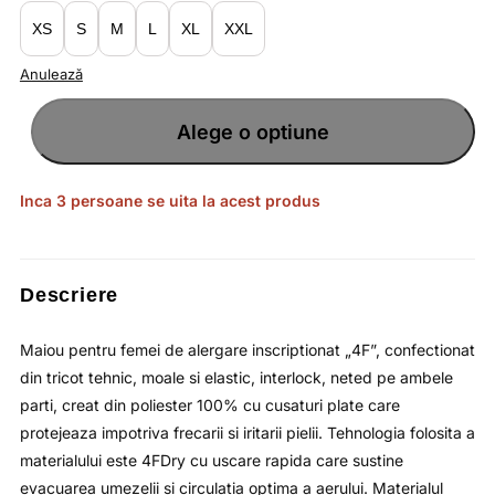
lei94.90.
XS
S
M
L
XL
XXL
Anulează
Cantitate
Maiou
Alege o optiune
de
alergare
violet
pentru
femei
din
Inca 3 persoane se uita la acest produs
tricot
usor
si
cu
uscare
rapida
4F
Descriere
Maiou pentru femei de alergare inscriptionat „4F”, confectionat
din tricot tehnic, moale si elastic, interlock, neted pe ambele
parti, creat din poliester 100% cu cusaturi plate care
protejeaza impotriva frecarii si iritarii pielii. Tehnologia folosita a
materialului este 4FDry cu uscare rapida care sustine
evacuarea umezelii si circulatia optima a aerului. Materialul