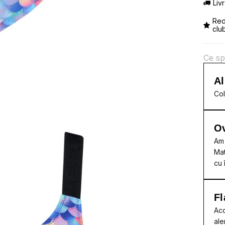
Liv
Red
clu
Ce sp
Al
Col
Ov
Am 
Mat
cu 
Fl
Acc
ale