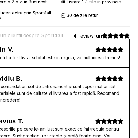
rare a 2-a zi in Bucuresti
Livrare 1-3 zile in provincie
uceri extra prin Sport4all
30 de zile retur
b
un clientii despre Sport4all
4 review-uri
in V.
etul a fost livrat si totul este in regula, va multumesc frumos!
idiu B.
comandat un set de antrenament și sunt super mulțumită!
erialele sunt de calitate și livrarea a fost rapidă. Recomand
încredere!
avius T.
esoriile pe care le-am luat sunt exact ce îmi trebuia pentru
rgare. Sunt practice, rezistente și arată foarte bine. Voi