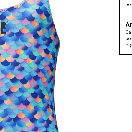
rev
A
Cal
per
miș