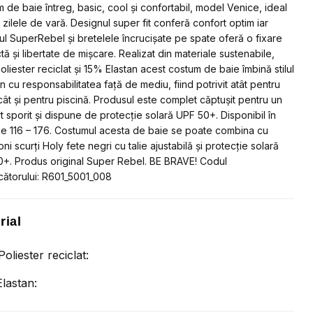
 de baie întreg, basic, cool și confortabil, model Venice, ideal
cție
 zilele de vară. Designul super fit conferă confort optim iar
ă
cul SuperRebel și bretelele încrucișate pe spate oferă o fixare
tă și libertate de mișcare. Realizat din materiale sustenabile,
liester reciclat și 15% Elastan acest costum de baie îmbină stilul
 cu responsabilitatea față de mediu, fiind potrivit atât pentru
 cât și pentru piscină. Produsul este complet căptușit pentru un
t sporit și dispune de protecție solară UPF 50+. Disponibil în
le 116 – 176. Costumul acesta de baie se poate combina cu
ni scurți Holy fete negri cu talie ajustabilă și protecție solară
+. Produs original Super Rebel. BE BRAVE! Codul
ătorului: R601_5001_008
rial
oliester reciclat:
lastan: