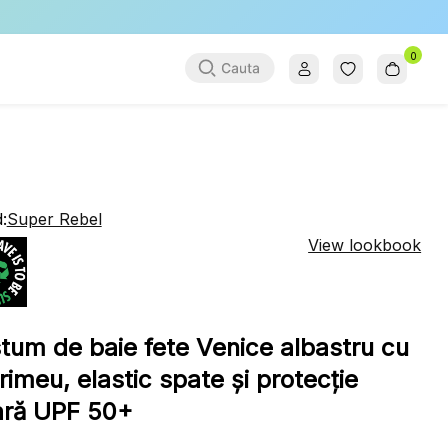
0
:
Super Rebel
View lookbook
tum de baie fete Venice albastru cu
rimeu, elastic spate și protecție
ară UPF 50+