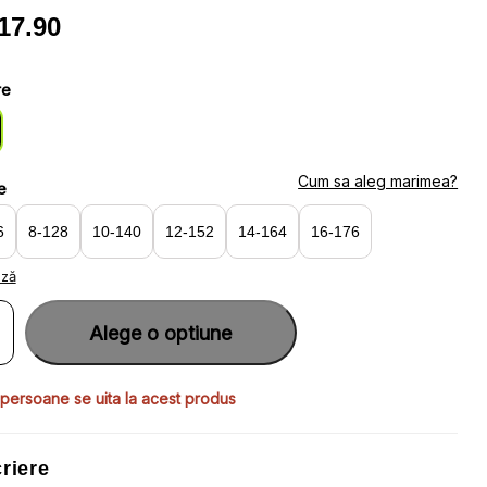
17.90
re
Cum sa aleg marimea?
e
6
8-128
10-140
12-152
14-164
16-176
ază
ate
um
Alege o optiune
e
 persoane se uita la acest produs
tru
meu,
c
riere