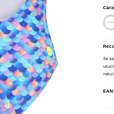
Cara
Reco
Se sp
usucă
natur
EAN