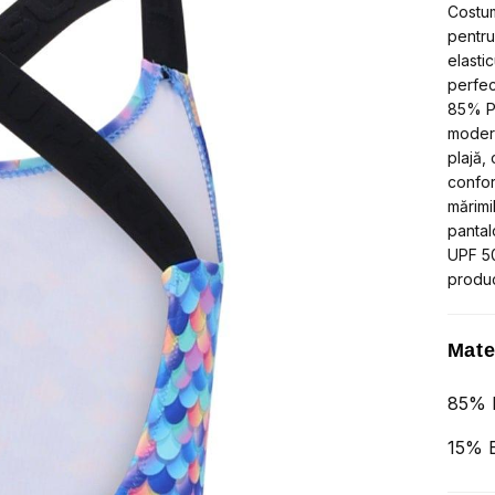
și
Costum
prote
pentru
solar
elasti
UPF
50+
perfec
85% Po
modern
plajă,
confor
mărimi
pantalo
UPF 50
produc
Mate
85% P
15% E