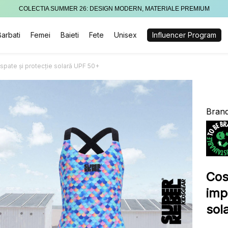
COLECTIA SUMMER 26: DESIGN MODERN, MATERIALE PREMIUM
Barbati
Femei
Baieti
Fete
Unisex
Influencer Program
spate și protecție solară UPF 50+
Brand
Cos
imp
sol