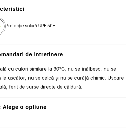
cteristici
Protecție solară UPF 50+
mandari de intretinere
ală cu culori similare la 30°C, nu se înălbesc, nu se
 la uscător, nu se calcă și nu se curăță chimic. Uscare
ală, ferit de surse directe de căldură.
:
Alege o optiune