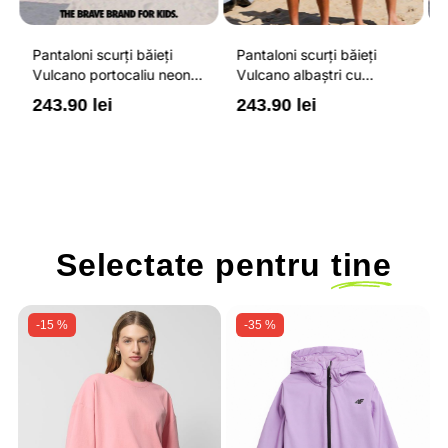
Pantaloni scurți băieți
Pantaloni scurți băieți
P
Vulcano portocaliu neon
Vulcano albaștri cu
V
cu buzunare cu fermoar,
buzunare cu fermoar,
b
243.90 lei
243.90 lei
2
impermeabili și talie
impermeabili și talie
i
ajustabilă
ajustabilă
a
Selectate pentru
tine
-15 %
-35 %