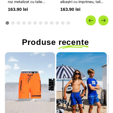
roz metalizat cu talie
albaștri cu imprimeu, talie
ajustabilă și protecție
ajustabilă și protecție
163.90 lei
163.90 lei
solară UPF 50+
solară UPF 50+
Produse
recente