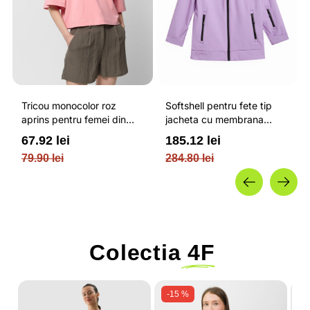
Tricou monocolor roz
Softshell pentru fete tip
aprins pentru femei din
jacheta cu membrana
bumbac si cu croiala boxy
impermeabila NEODRY 5
67.92 lei
185.12 lei
OUTHORN
000 si permis de schi roz /
79.90 lei
284.80 lei
4F JUNIOR
Colectia
4F
-15 %