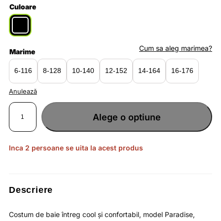
Culoare
Cum sa aleg marimea?
Marime
6-116
8-128
10-140
12-152
14-164
16-176
Anulează
Cantitate
Costum
Alege o optiune
de
baie
fete
Paradise
negru
cu
Inca 2 persoane se uita la acest produs
fermoar
și
protecție
solară
UPF
50+
Descriere
Costum de baie întreg cool și confortabil, model Paradise,