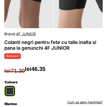
Brand:
4F JUNIOR
Colanti negri pentru fete cu talie inalta si
pana la genunchi 4F JUNIOR
Reduceri!
lei
46.35
lei
71.30
Prețul
Prețul
inițial
curent
Culoare
a
este:
fost:
lei46.35.
Cum sa aleg marimea?
Marime