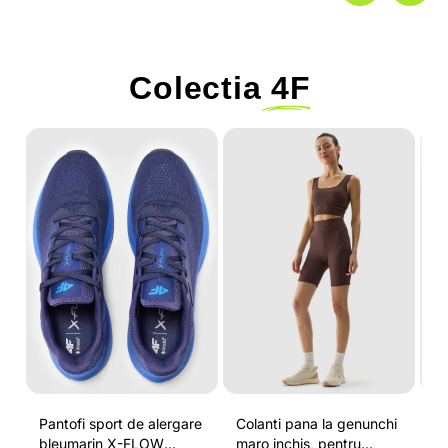
Colectia
4F
-
Pantofi sport de alergare
Colanti pana la genunchi
Tr
bleumarin X-FLOW
maro inchis, pentru
pe