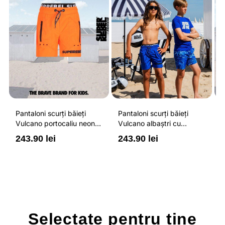
Pantaloni scurți băieți
Pantaloni scurți băieți
P
Vulcano portocaliu neon
Vulcano albaștri cu
V
cu buzunare cu fermoar,
buzunare cu fermoar,
b
243.90 lei
243.90 lei
2
impermeabili și talie
impermeabili și talie
i
ajustabilă
ajustabilă
a
Selectate pentru
tine