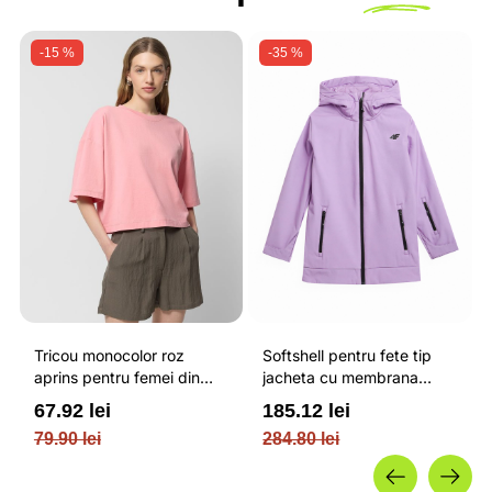
-15 %
-35 %
Tricou monocolor roz
Softshell pentru fete tip
aprins pentru femei din
jacheta cu membrana
bumbac si cu croiala boxy
impermeabila NEODRY 5
67.92 lei
185.12 lei
OUTHORN
000 si permis de schi roz /
79.90 lei
284.80 lei
4F JUNIOR