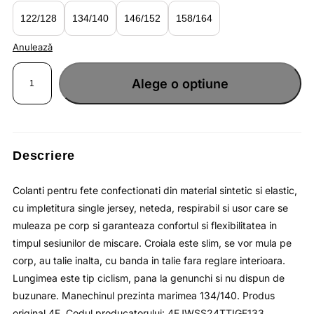
lei71.30.
122/128
134/140
146/152
158/164
Anulează
Cantitate
Colanti
Alege o optiune
negri
pentru
fete
cu
talie
inalta
si
pana
la
Descriere
genunchi
4F
JUNIOR
Colanti pentru fete confectionati din material sintetic si elastic,
cu impletitura single jersey, neteda, respirabil si usor care se
muleaza pe corp si garanteaza confortul si flexibilitatea in
timpul sesiunilor de miscare. Croiala este slim, se vor mula pe
corp, au talie inalta, cu banda in talie fara reglare interioara.
Lungimea este tip ciclism, pana la genunchi si nu dispun de
buzunare. Manechinul prezinta marimea 134/140. Produs
original 4F. Codul producatorului: 4FJWSS24TTIGF133