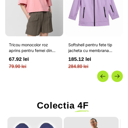
Tricou monocolor roz
Softshell pentru fete tip
aprins pentru femei din
jacheta cu membrana
bumbac si cu croiala boxy
impermeabila NEODRY 5
67.92 lei
185.12 lei
OUTHORN
000 si permis de schi roz /
79.90 lei
284.80 lei
4F JUNIOR
Colectia
4F
-