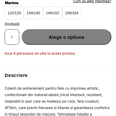
fost:
lei72.87.
Cum sa aleg marimea?
Marime
lei112.10.
122/128
134/140
146/152
158/164
Anulează
Cantitate
Colanti
Alege o optiune
de
antrenament
violet
deschis
pentru
fete
Inca 4 persoane se uita la acest produs
cu
print
artistic
si
uscare
rapida
4F
Descriere
JUNIOR
Colanti de antrenament pentru fete cu imprimeu artistic,
confectionati din material elastic,tricot interlock, rezistent,
respirabil si usor care se muleaza pe corp, fara cusaturi,
4FSkin, care previn frecarea si iritarea si garanteaza confortul
in timpul sesiunilor de miscare. Tehnologia folosita a