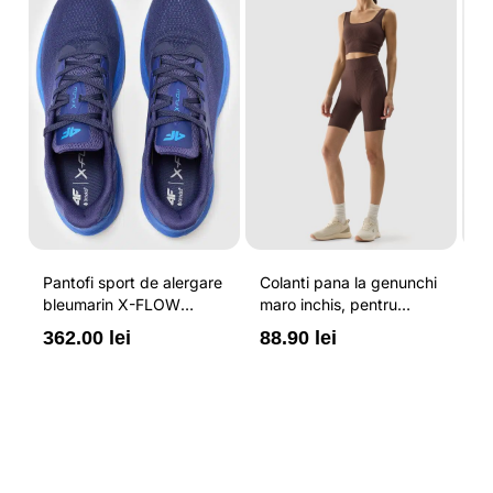
Pantofi sport de alergare
Colanti pana la genunchi
Tr
bleumarin X-FLOW
maro inchis, pentru
pe
pentru barbati cu brant
femei, cu striatii si
cr
362.00 lei
88.90 lei
3
ORTHOLITE® HYBRID
cusaturi plate 4F
44
PLUS si elemente
reflectorizante 4F