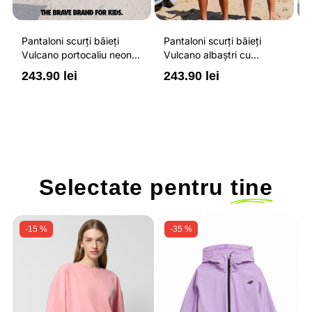
Pantaloni scurți băieți
Pantaloni scurți băieți
P
Vulcano portocaliu neon
Vulcano albaștri cu
V
cu buzunare cu fermoar,
buzunare cu fermoar,
b
243.90 lei
243.90 lei
2
impermeabili și talie
impermeabili și talie
i
ajustabilă
ajustabilă
a
Selectate pentru
tine
-15 %
-35 %