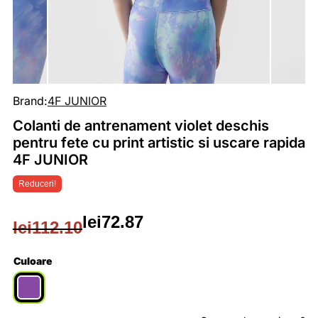
Brand:
4F JUNIOR
Colanti de antrenament violet deschis
pentru fete cu print artistic si uscare rapida
4F JUNIOR
Reduceri!
lei
72.87
lei
112.10
Prețul
Prețul
inițial
curent
Culoare
a
este: