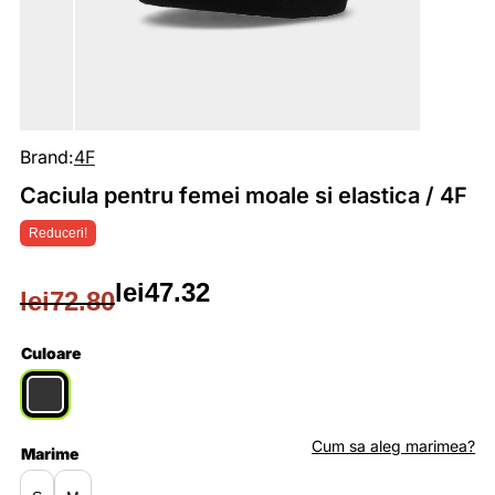
Brand:
4F
Caciula pentru femei moale si elastica / 4F
Reduceri!
lei
47.32
lei
72.80
Prețul
Prețul
inițial
curent
Culoare
a
este:
fost:
lei47.32.
Cum sa aleg marimea?
Marime
lei72.80.