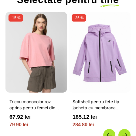
-15 %
-35 %
Tricou monocolor roz
Softshell pentru fete tip
aprins pentru femei din
jacheta cu membrana
bumbac si cu croiala boxy
impermeabila NEODRY 5
67.92 lei
185.12 lei
OUTHORN
000 si permis de schi roz /
79.90 lei
284.80 lei
4F JUNIOR