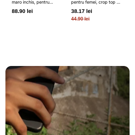
u
maro inchis, pentru
pentru femei, crop top si
b
femei, cu striatii si
croiala slim 4F
pe
88.90 lei
38.17 lei
3
N
cusaturi plate 4F
O
44.90 lei
PL
re