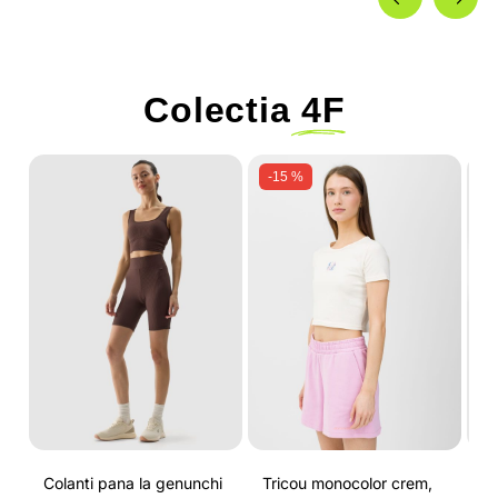
Colectia
4F
-15 %
Colanti pana la genunchi
Tricou monocolor crem,
Pa