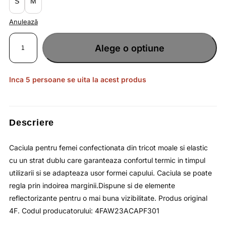
S
M
Anulează
Cantitate
Caciula
Alege o optiune
pentru
femei
moale
si
elastica
/
Inca 5 persoane se uita la acest produs
4F
Descriere
Caciula pentru femei confectionata din tricot moale si elastic
cu un strat dublu care garanteaza confortul termic in timpul
utilizarii si se adapteaza usor formei capului. Caciula se poate
regla prin indoirea marginii.Dispune si de elemente
reflectorizante pentru o mai buna vizibilitate. Produs original
4F. Codul producatorului: 4FAW23ACAPF301