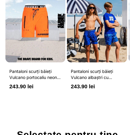
Pantaloni scurți băieți
Pantaloni scurți băieți
P
Vulcano portocaliu neon
Vulcano albaștri cu
V
cu buzunare cu fermoar,
buzunare cu fermoar,
b
243.90 lei
243.90 lei
2
impermeabili și talie
impermeabili și talie
i
ajustabilă
ajustabilă
a
Selectate pentru
tine